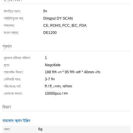
উৎপত্তি স্থল:
চীন
পরিচিতিমুলক নাম:
Dingyu/ DY SCAN
সাক্ষ্যদান:
CE, ROHS, FCC, IEC, FDA
মডেল নম্বার:
DE1200
প্রদান
ন্যূনতম চাহিদার পরিমাণ:
1
মূল্য:
Negotiate
প্যাকেজিং বিবরণ:
188 মিমি এল * 95 মিমি ওয়াট * 40mm এইচ
ডেলিভারি সময়:
3-7 দিন
পরিশোধের শর্ত:
টি / টি, পেপাল, আলিবাবা
যোগানের ক্ষমতা:
10000pcs / মাস
বিবরণ
বারকোড স্ক্যান ইঞ্জিন
ওজন:
6g