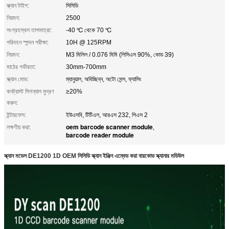
স্ক্যান টাইপ:
সিসিডি
নিয়মন:
2500
সংগ্রহস্থল তাপমাত্রা:
-40 ℃ থেকে 70 ℃
পরিবহন স্পন্দন পরীক্ষা:
10H @ 125RPM
নিয়মন:
M3 মিলিল / 0.076 মিমি (পিসিএস 90%, কোড 39)
মাঠের গভীরতা:
30mm-700mm
স্ক্যান মোড:
ম্যানুয়াল, অবিচ্ছিন্ন, অটো সেন্স, ফ্যাসিং
কনট্রাস্ট সিগন্যাল মুদ্রণ
≥20%
করুন:
ইন্টারফেস:
ইউএসবি, টিটিএল, আরএস 232, পিএস 2
oem barcode scanner module
লক্ষণীয় করা:
,
barcode reader module
স্ক্যান মডেল DE1200 1D OEM সিসিডি স্ক্যান ইঞ্জিন এম্বেড করা বারকোড স্ক্যানার মডিউল