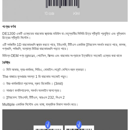
পণ্যের বর্ণনা
DE1200 একটি এম্বেডেড বারকোড স্ক্যানার মডিউল যা নেতৃস্থানীয় সিসিডি চিত্র স্বীকৃতি প্রযুক্তি এবং বুদ্ধিমান
চিত্রের স্বীকৃতি সিস্টেম।
এটি সর্বজনীন 1D বারকোডগুলি স্ক্যান করতে পারে, ইউএসবি, টিটিএল একাধিক ইন্টারফেস সমর্থন করতে পারে, কাগজ,
পণ্যগুলি, পর্দাগুলি, অন্যান্য মিডিয়া বারকোডগুলি পড়তে পারে।
বিভিন্ন OEM পণ্য হ্যান্ডহেল্ড, পোর্টেবল, ফিক্সড এবং বারকোড সংগ্রাহক ইত্যাদিতে সহজেই এম্বেড করা থাকে
বৈশিষ্ট্য
☆ মিনি আকার, ব্যয়-কার্যকর, পিডিএ, মোবাইল পেমেন্ট মেশিনে বহুল ব্যবহৃত।
The বাজারে মূলধারার সমস্ত 1 ডি বারকোড সহজেই পড়ুন।
☆ উচ্চ-কার্যকারিতা প্রসেসর, দ্রুত ডিকোডিং। (3mil)
☆ সাধারণ কনফিগারেশন, সমর্থন অনলাইন আপগ্রেড।
☆ ইন্টারফেস: ইউএসবি, টিটিএল, আরএস 232, পিএস 2
Multiple একাধিক সিস্টেম এবং ভাষা, মাধ্যমিক বিকাশ সমর্থন করে।