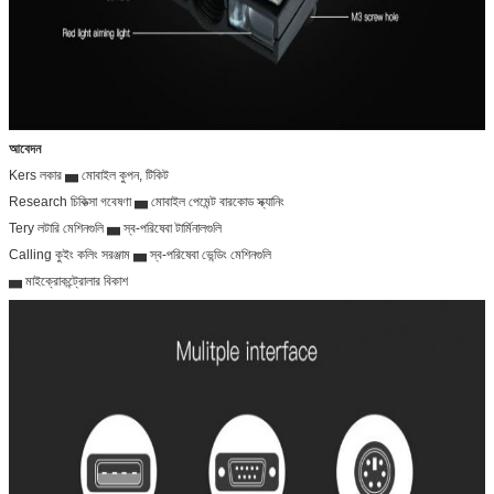
আবেদন
Kers লকার ▅ মোবাইল কুপন, টিকিট
Research চিকিত্সা গবেষণা ▅ মোবাইল পেমেন্ট বারকোড স্ক্যানিং
Tery লটারি মেশিনগুলি ▅ স্ব-পরিষেবা টার্মিনালগুলি
Calling কুইং কলিং সরঞ্জাম ▅ স্ব-পরিষেবা ভেন্ডিং মেশিনগুলি
▅ মাইক্রোকন্ট্রোলার বিকাশ
একটি বার্তা রেখে যান
আমরা শীঘ্রই আপনাকে আবার কল করব!