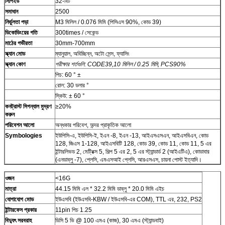
সিপিইউ
32-বিট
সমাধান
2500
নির্ভুলতা পড়া
M3 মিলিল / 0.076 মিমি (পিসিএস 90%, কোড 39)
ডিকোডিংয়ের গতি
300times / সেকেন্ড
মাঠের গভীরতা
30mm-700mm
স্ক্যান মোড
ম্যানুয়াল, অবিচ্ছিন্ন, অটো সেন্স, ফ্যাসিং
স্ক্যান কোণ
পরীক্ষার শর্তগুলি: CODE39,10 মিলিল / 0.25 মিমি, PCS90%
পিচ: 60 ° ±
রোল: 30 ডলার °
স্কিউ: ± 60 °
কনট্রাস্ট সিগন্যাল মুদ্রণ
≥20%
করুন
পরিবেশন আলো
অন্ধকার পরিবেশ, অন্দর প্রাকৃতিক আলো
Symbologies
ইউপিসি-এ, ইউপিসি-ই, ইএন -8, ইএন -13, আইএসএসএন, আইএসবিএন, কোড
128, জিএস 1-128, আইএসবিটি 128, কোড 39, কোড 11, কোড 11, 5 এর
ইন্টারলিভড 2, মেট্রিক্স 5, শিল্প 5 এর 2, 5 এর স্ট্যান্ডার্ড 2 (আইএটিএ), কোডাবার
(এনডাব্লু -7), প্লেসি, এমএসআই প্লেসি, আরএসএস, চায়না পোস্ট ইত্যাদি।
ওজন
<16G
মাত্রা
44.15 মিমি এল * 32.2 মিমি ডাব্লু * 20.0 মিমি এইচ
যোগাযোগ মোড
ইউএসবি (ইউএসবি-KBW / ইউএসবি-এর COM), TTL এর, 232, PS2
ইন্টারফেস প্রকার
11pin পিচ 1.25
বিদ্যুৎ সরবরাহ
ডিসি 5 ভি @ 100 এমএ (কাজ), 30 এমএ (স্ট্যান্ডবাই)