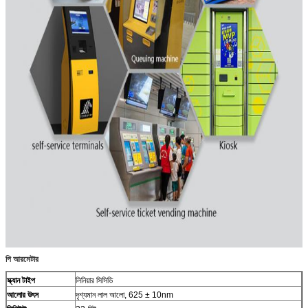
পি
আরমেটার
স্ক্যান টাইপ
লিনিয়ার সিসিডি
আলোর উৎস
দৃশ্যমান লাল আলো, 625 ± 10nm