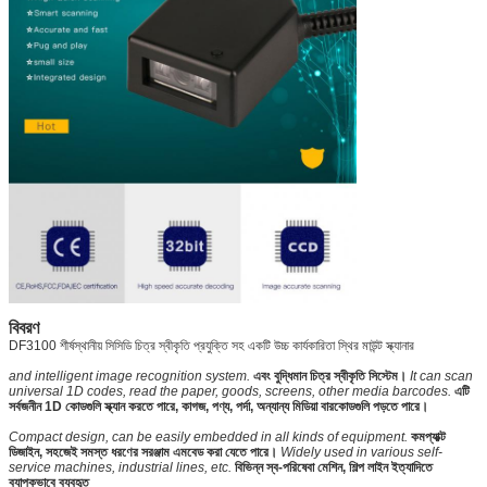
বিবরণ
DF3100 শীর্ষস্থানীয় সিসিডি চিত্র স্বীকৃতি প্রযুক্তি সহ একটি উচ্চ কার্যকারিতা স্থির মাউন্ট স্ক্যানার
and intelligent image recognition system.
এবং বুদ্ধিমান চিত্র স্বীকৃতি সিস্টেম।
It can scan
universal 1D codes, read the paper, goods, screens, other media barcodes.
এটি
সর্বজনীন 1D কোডগুলি স্ক্যান করতে পারে, কাগজ, পণ্য, পর্দা, অন্যান্য মিডিয়া বারকোডগুলি পড়তে পারে।
Compact design, can be easily embedded in all kinds of equipment.
কমপ্যাক্ট
ডিজাইন, সহজেই সমস্ত ধরণের সরঞ্জাম এমবেড করা যেতে পারে।
Widely used in various self-
service machines, industrial lines, etc.
বিভিন্ন স্ব-পরিষেবা মেশিন, শিল্প লাইন ইত্যাদিতে
ব্যাপকভাবে ব্যবহৃত