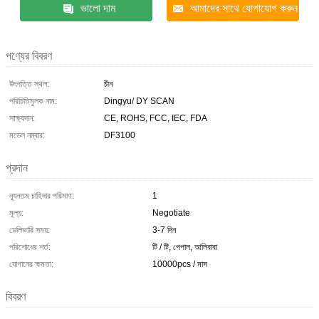
ভালো দাম
আমাদের সাথে যোগাযোগ করুন
পণ্যের বিবরণ
উৎপত্তি স্থল:
চীন
পরিচিতিমুলক নাম:
Dingyu/ DY SCAN
সাক্ষ্যদান:
CE, ROHS, FCC, IEC, FDA
মডেল নম্বার:
DF3100
প্রদান
ন্যূনতম চাহিদার পরিমাণ:
1
মূল্য:
Negotiate
ডেলিভারি সময়:
3-7 দিন
পরিশোধের শর্ত:
টি / টি, পেপাল, আলিবাবা
যোগানের ক্ষমতা:
10000pcs / মাস
বিবরণ