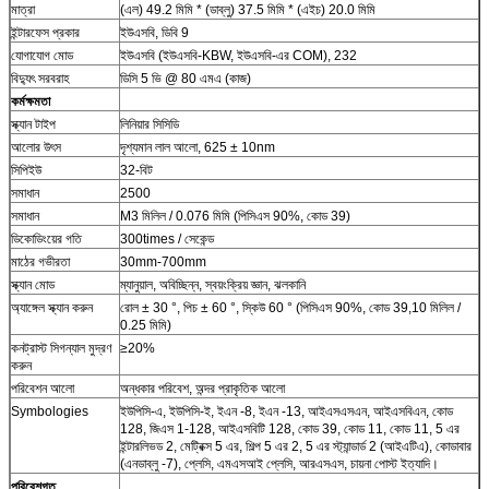
মাত্রা
(এল) 49.2 মিমি * (ডাব্লু) 37.5 মিমি * (এইচ) 20.0 মিমি
ইন্টারফেস প্রকার
ইউএসবি, ডিবি 9
যোগাযোগ মোড
ইউএসবি (ইউএসবি-KBW, ইউএসবি-এর COM), 232
বিদ্যুৎ সরবরাহ
ডিসি 5 ভি @ 80 এমএ (কাজ)
কর্মক্ষমতা
স্ক্যান টাইপ
লিনিয়ার সিসিডি
আলোর উৎস
দৃশ্যমান লাল আলো, 625 ± 10nm
সিপিইউ
32-বিট
সমাধান
2500
সমাধান
M3 মিলিল / 0.076 মিমি (পিসিএস 90%, কোড 39)
ডিকোডিংয়ের গতি
300times / সেকেন্ড
মাঠের গভীরতা
30mm-700mm
স্ক্যান মোড
ম্যানুয়াল, অবিচ্ছিন্ন, স্বয়ংক্রিয় জ্ঞান, ঝলকানি
অ্যাঙ্গেল স্ক্যান করুন
রোল ± 30 °, পিচ ± 60 °, স্কিউ 60 ° (পিসিএস 90%, কোড 39,10 মিলিল /
0.25 মিমি)
কনট্রাস্ট সিগন্যাল মুদ্রণ
≥20%
করুন
পরিবেশন আলো
অন্ধকার পরিবেশ, অন্দর প্রাকৃতিক আলো
Symbologies
ইউপিসি-এ, ইউপিসি-ই, ইএন -8, ইএন -13, আইএসএসএন, আইএসবিএন, কোড
128, জিএস 1-128, আইএসবিটি 128, কোড 39, কোড 11, কোড 11, 5 এর
ইন্টারলিভড 2, মেট্রিক্স 5 এর, শিল্প 5 এর 2, 5 এর স্ট্যান্ডার্ড 2 (আইএটিএ), কোডাবার
(এনডাব্লু -7), প্লেসি, এমএসআই প্লেসি, আরএসএস, চায়না পোস্ট ইত্যাদি।
পরিবেশগত