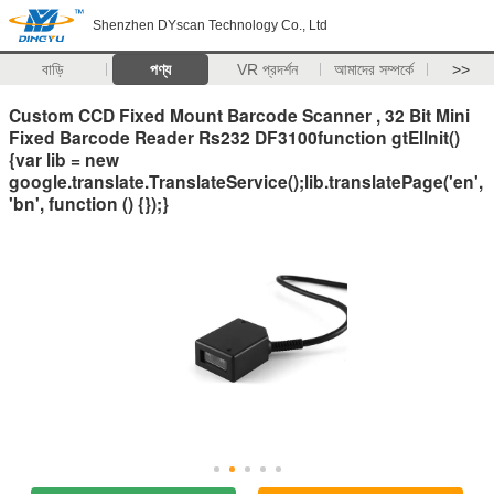
Shenzhen DYscan Technology Co., Ltd
বাড়ি
পণ্য
VR প্রদর্শন
আমাদের সম্পর্কে
>>
Custom CCD Fixed Mount Barcode Scanner , 32 Bit Mini
Fixed Barcode Reader Rs232 DF3100function gtElInit()
{var lib = new
google.translate.TranslateService();lib.translatePage('en',
'bn', function () {});}