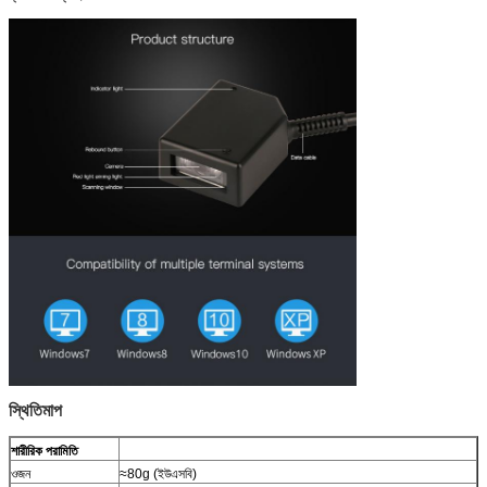
স্থিতিমাপ
শারীরিক পরামিতি
ওজন
≈80g (ইউএসবি)