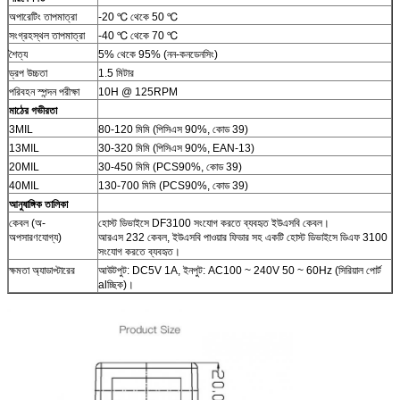
অপারেটিং তাপমাত্রা
-20 ℃ থেকে 50 ℃
সংগ্রহস্থল তাপমাত্রা
-40 ℃ থেকে 70 ℃
শৈত্য
5% থেকে 95% (নন-কনডেনসিং)
ড্রপ উচ্চতা
1.5 মিটার
পরিবহন স্পন্দন পরীক্ষা
10H @ 125RPM
মাঠের গভীরতা
3MIL
80-120 মিমি (পিসিএস 90%, কোড 39)
13MIL
30-320 মিমি (পিসিএস 90%, EAN-13)
20MIL
30-450 মিমি (PCS90%, কোড 39)
40MIL
130-700 মিমি (PCS90%, কোড 39)
আনুষাঙ্গিক তালিকা
কেবল (অ-
হোস্ট ডিভাইসে DF3100 সংযোগ করতে ব্যবহৃত ইউএসবি কেবল।
অপসারণযোগ্য)
আরএস 232 কেবল, ইউএসবি পাওয়ার ফিডার সহ একটি হোস্ট ডিভাইসে ডিএফ 3100
সংযোগ করতে ব্যবহৃত।
ক্ষমতা অ্যাডাপ্টারের
আউটপুট: DC5V 1A, ইনপুট: AC100 ~ 240V 50 ~ 60Hz (সিরিয়াল পোর্ট
alচ্ছিক)।