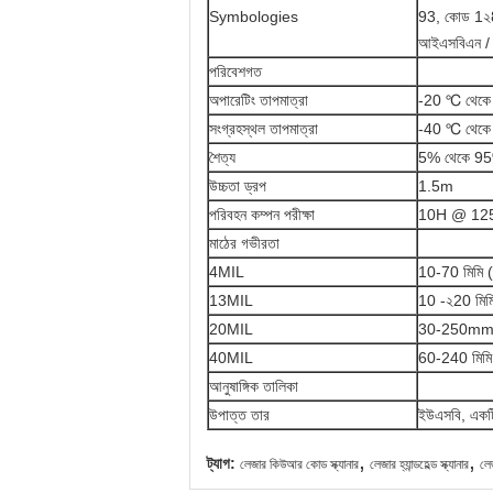
Symbologies
93, কোড 1২8
আইএসবিএন /
পরিবেশগত
অপারেটিং তাপমাত্রা
-20 ℃ থেক
সংগ্রহস্থল তাপমাত্রা
-40 ℃ থেক
শৈত্য
5% থেকে 95
উচ্চতা ড্রপ
1.5m
পরিবহন কম্পন পরীক্ষা
10H @ 1
মাঠের গভীরতা
4MIL
10-70 মিমি 
13MIL
10 -২20 মিম
20MIL
30-250mm
40MIL
60-240 মিম
আনুষাঙ্গিক তালিকা
উপাত্ত তার
ইউএসবি, একটি 
,
,
ট্যাগ:
লেজার কিউআর কোড স্ক্যানার
লেজার হ্যান্ডহেল্ড স্ক্যানার
লেজ