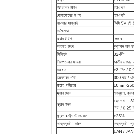
ইন্টারফেস টাইপ
ইউএসবি
যোগাযোগের উপায়
ইউএসবি
পাওয়ার সাপ্লাই
ডিসি 5V @ 
কর্মক্ষমতা
স্ক্যান টাইপ
লেজার
আলোর উৎস
দৃশ্যমান লাল
সিপিইউ
32-বিট
নিরাপত্তার মাত্রা
জাতীয় লেজার 
সমাধান
≥3 মিিল / 0
ডিকোডিং গতি
300 বার / গুল
মাঠের গভীরতা
10mm-25
স্ক্যান মোড
ম্যানুয়াল, ক্
বক্ররেখা ± 
স্ক্যান ইঙ্গল
মিলি / 0.25 ম
মুদ্রণ কনট্রাস্ট সংকেত
≥25%
আভ্যন্তরীণ আলো
অভ্যন্তরীণ প
EAN / JAN-