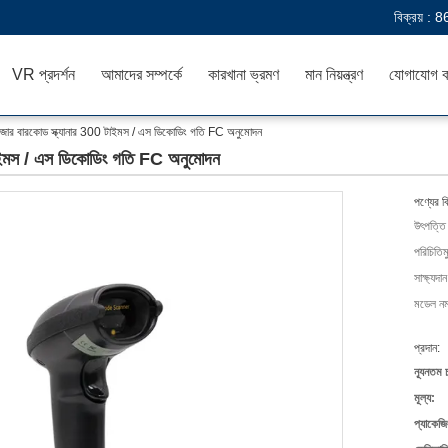
বিক্রয় :
8
VR প্রদর্শন
আমাদের সম্পর্কে
কারখানা ভ্রমণ
মান নিয়ন্ত্রণ
যোগাযোগ ক
জার বারকোড স্ক্যানার 300 টাইমস / এস ডিকোডিং গতি FC অনুমোদন
টাইমস / এস ডিকোডিং গতি FC অনুমোদন
পণ্যের ব
উৎপত্তি
পরিচিতিম
সাক্ষ্যদান
মডেল নম্
প্রদান:
ন্যূনতম 
মূল্য:
প্যাকেজি