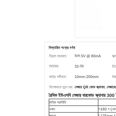
বিস্তারিত পণ্যের বর্ণনা
বিদ্যুৎ সরবরাহ:
ডিসি 5V @ 80mA
স্ক
সিপিইউ:
32-বিট
ডি
মাঠের গভীরতা:
10mm-250mm
উচ্
বিশেষভাবে তুলে ধরা:
লেজার QR কোড স্ক্যানার
,
লেজারের
রৈখিক ইউএসবি লেজার বারকোড স্ক্যানার 30
দৈহিক পরামিতি
ওজন
≈160 গ (কেব 
মাত্রা
L175mm *