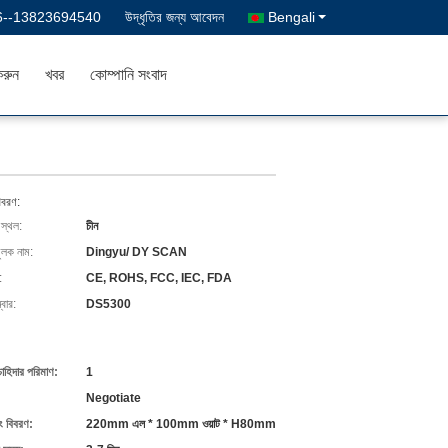
6--13823694540
উদ্ধৃতির জন্য আবেদন
Bengali
রুন
খবর
কোম্পানি সংবাদ
িবরণ:
 স্থল:
চীন
ুলক নাম:
Dingyu/ DY SCAN
:
CE, ROHS, FCC, IEC, FDA
বার:
DS5300
চাহিদার পরিমাণ:
1
Negotiate
ং বিবরণ:
220mm এল * 100mm ওয়াট * H80mm