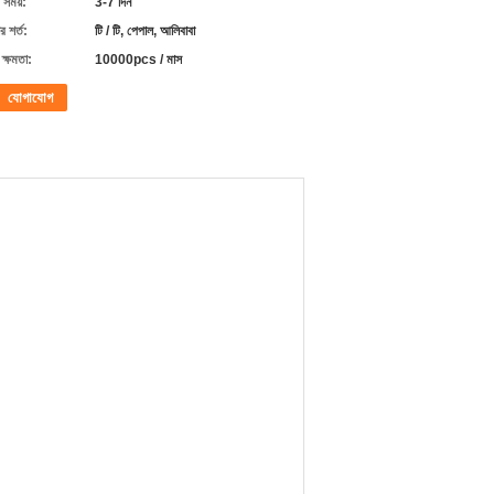
 সময়:
3-7 দিন
 শর্ত:
টি / টি, পেপাল, আলিবাবা
ক্ষমতা:
10000pcs / মাস
যোগাযোগ