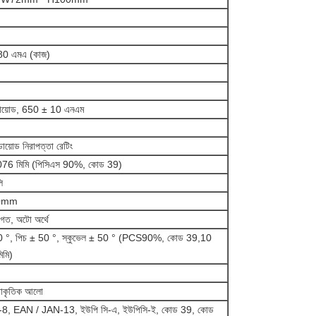
80 এমএ (কাজ)
 ডায়োড, 650 ± 10 এনএম
ডায়োড নিরাপত্তা রেটিং
.076 মিমি (পিসিএস 90%, কোড 39)
ি
0mm
রমাগত, অটো অর্থে
30 °, পিচ ± 50 °, স্কুভেল ± 50 ° (PCS90%, কোড 39,10
িমি)
্রাকৃতিক আলো
8, EAN / JAN-13, ইউপি সি-এ, ইউপিসি-ই, কোড 39, কোড