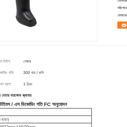
ডেলিভারি
পরিশোধের
যোগানের 
্যান টাইপ:
লেজার
কোডিং গতি:
300 বার / গুলি
চতা ড্রপ:
1.5m
 বেতার বারকোড স্ক্যানার
0 টাইমস / এস ডিকোডিং গতি FC অনুমোদন
ছাড়া)
 W72mm * H100mm