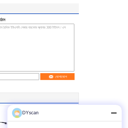
াঠান
যোগাযোগ
DYscan