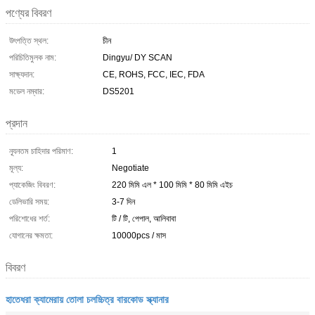
পণ্যের বিবরণ
উৎপত্তি স্থল:
চীন
পরিচিতিমুলক নাম:
Dingyu/ DY SCAN
সাক্ষ্যদান:
CE, ROHS, FCC, IEC, FDA
মডেল নম্বার:
DS5201
প্রদান
ন্যূনতম চাহিদার পরিমাণ:
1
মূল্য:
Negotiate
প্যাকেজিং বিবরণ:
220 মিমি এল * 100 মিমি * 80 মিমি এইচ
ডেলিভারি সময়:
3-7 দিন
পরিশোধের শর্ত:
টি / টি, পেপাল, আলিবাবা
যোগানের ক্ষমতা:
10000pcs / মাস
বিবরণ
হাতেধরা ক্যামেরায় তোলা চলচ্চিত্র বারকোড স্ক্যানার