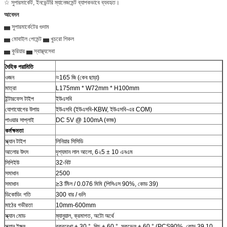
☆ সুপারমার্কেট, ইনভেন্টরি ম্যানেজমেন্ট ব্যাপকভাবে ব্যবহৃত।
আবেদন
▅ সুপারমার্কেটের গুদাম
▅ মোবাইল পেমেন্ট ▅ খুচরো শিকল
▅ কুরিয়ার ▅ স্বাস্থ্যসেবা
দৈহিক পরামিতি
ওজন
≈165 জি (কেব ছাড়া)
মাত্রা
L175mm * W72mm * H100mm
ইন্টারফেস টাইপ
ইউএসবি
যোগাযোগের উপায়
ইউএসবি (ইউএসবি-KBW, ইউএসবি-এর COM)
পাওয়ার সাপ্লাই
DC 5V @ 100mA (কাজ)
কর্মক্ষমতা
স্ক্যান টাইপ
লিনিয়ার সিসিডি
আলোর উৎস
দৃশ্যমান লাল আলো, 6২5 ± 10 এনএম
সিপিইউ
32-বিট
সমাধান
2500
সমাধান
≥3 মিিল / 0.076 মিমি (পিসিএস 90%, কোড 39)
ডিকোডিং গতি
300 বার / গুলি
মাঠের গভীরতা
10mm-600mm
স্ক্যান মোড
ম্যানুয়াল, ক্রমাগত, অটো অর্থে
স্ক্যান ইঙ্গল
বক্ররেখা ± 30 °, পিচ ± 60 °, স্কুভেল ± 60 ° (PCS90%, কোড 39,10