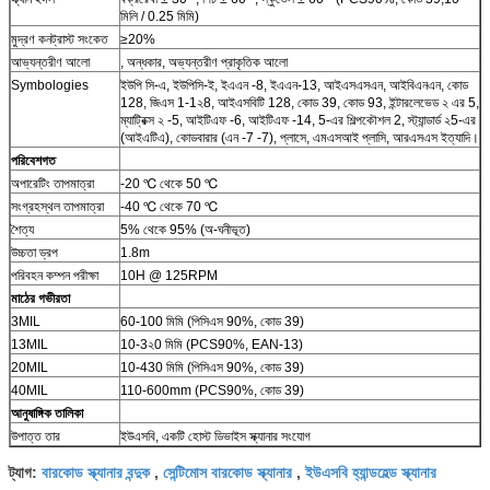
মিলি / 0.25 মিমি)
মুদ্রণ কনট্রাস্ট সংকেত
≥20%
আভ্যন্তরীণ আলো
, অন্ধকার, অভ্যন্তরীণ প্রাকৃতিক আলো
Symbologies
ইউপি সি-এ, ইউপিসি-ই, ইএএন -8, ইএএন-13, আইএসএসএন, আইবিএনএন, কোড
128, জিএস 1-1২8, আইএসবিটি 128, কোড 39, কোড 93, ইন্টারলেভেড ২ এর 5,
ম্যাট্রিক্স ২ -5, আইটিএফ -6, আইটিএফ -14, 5-এর শিল্পকৌশল 2, স্ট্যান্ডার্ড ২5-এর
(আইএটিএ), কোডবারার (এন -7 -7), প্লাসে, এমএসআই প্লাসি, আরএসএস ইত্যাদি।
পরিবেশগত
অপারেটিং তাপমাত্রা
-20 ℃ থেকে 50 ℃
সংগ্রহস্থল তাপমাত্রা
-40 ℃ থেকে 70 ℃
শৈত্য
5% থেকে 95% (অ-ঘনীভূত)
উচ্চতা ড্রপ
1.8m
পরিবহন কম্পন পরীক্ষা
10H @ 125RPM
মাঠের গভীরতা
3MIL
60-100 মিমি (পিসিএস 90%, কোড 39)
13MIL
10-3২0 মিমি (PCS90%, EAN-13)
20MIL
10-430 মিমি (পিসিএস 90%, কোড 39)
40MIL
110-600mm (PCS90%, কোড 39)
আনুষাঙ্গিক তালিকা
উপাত্ত তার
ইউএসবি, একটি হোস্ট ডিভাইস স্ক্যানার সংযোগ
বারকোড স্ক্যানার বন্দুক
সেন্টিমোস বারকোড স্ক্যানার
ইউএসবি হ্যান্ডহেল্ড স্ক্যানার
ট্যাগ:
,
,