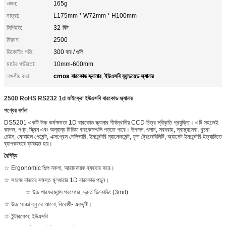
ওজন:
165g
মাত্রা:
L175mm * W72mm * H100mm
সিপিইউ:
32-বিট
নিয়মন:
2500
ডিকোডিং গতি:
300 বার / গুলি
মাঠের গভীরতা:
10mm-600mm
cmos বারকোড স্ক্যানার
ইউএসবি হ্যান্ডহেল্ড স্ক্যানার
লক্ষণীয় করা:
,
2500 RoHS RS232 1d মাইক্রো ইউএসবি বারকোড স্ক্যানার
পণ্যের বর্ণনা
DS5201 একটি উচ্চ কর্মক্ষমতা 1D বারকোড স্ক্যানার শীর্ষস্থানীয় CCD চিত্র স্বীকৃতি প্রযুক্তি। এটি সহজেই
কাগজ, পণ্য, স্ক্রিন এবং অন্যান্য মিডিয়া বারকোডগুলি পড়তে পারে। উত্পাদন, গুদাম, সরবরাহ, স্বাস্থ্যসেবা, খুচরা
চেইন, মোবাইল পেমেন্ট, এক্সপ্রেস ডেলিভারি, ইনভেন্টরি ম্যানেজমেন্ট, ফুড ট্রেজেবিলিটি, অ্যাসেট ইনভেন্টরি ইত্যাদিতে
ব্যাপকভাবে ব্যবহৃত হয়।
বৈশিষ্ট্য
☆ Ergonomic শিল্প নকশা, আরামদায়ক ব্যবহার করে।
☆ সহজে বাজারে সমস্ত মূলধারার 1D বারকোড পড়ুন।
☆ উচ্চ পারফরম্যান্স প্রসেসর, দ্রুত ডিকোডিং (3mil)
☆ উচ্চ সংজ্ঞা ব্লু রে আলো, বিরোধী- একদৃষ্টি।
☆ ইন্টারফেস: ইউএসবি