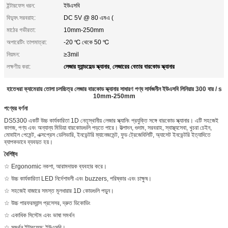
ইন্টারফেস ধরন:
ইউএসবি
বিদ্যুৎ সরবরাহ:
DC 5V @ 80 এমএ (
মাঠের গভীরতা:
10mm-250mm
অপারেটিং তাপমাত্রা:
-20 ℃ থেকে 50 ℃
নিয়মন:
≥3mil
লেজার হ্যান্ডহেল্ড স্ক্যানার
লেজারের বেতার বারকোড স্ক্যানার
লক্ষণীয় করা:
,
হাতেধরা ক্যামেরায় তোলা চলচ্চিত্র লেজার বারকোড স্ক্যানার সাধারণ পণ্য সার্বজনীন ইউএসবি লিনিয়ার 300 বার / s
10mm-250mm
পণ্যের বর্ণনা
DS5300 একটি উচ্চ কার্যকারিতা 1D নেতৃস্থানীয় লেজার স্ক্যানিং প্রযুক্তি সঙ্গে বারকোড স্ক্যানার। এটি সহজেই
কাগজ, পণ্য এবং অন্যান্য মিডিয়া বারকোডগুলি পড়তে পারে। উত্পাদন, গুদাম, সরবরাহ, স্বাস্থ্যসেবা, খুচরা চেইন,
মোবাইল পেমেন্ট, এক্সপ্রেস ডেলিভারি, ইনভেন্টরি ম্যানেজমেন্ট, ফুড ট্রেজেবিলিটি, অ্যাসেট ইনভেন্টরি ইত্যাদিতে
ব্যাপকভাবে ব্যবহৃত হয়।
বৈশিষ্ট্য
☆ Ergonomic নকশা, আরামদায়ক ব্যবহার করে।
☆ উচ্চ কার্যকারিতা LED নির্দেশাবলী এবং buzzers, পরিষ্কার এবং চাক্ষুষ।
☆ সহজেই বাজারে সমস্ত মূলধারার 1D কোডগুলি পড়ুন।
☆ উচ্চ পারফরম্যান্স প্রসেসর, দ্রুত ডিকোডিং
☆ একাধিক সিস্টেম এবং ভাষা সমর্থন
☆ সমর্থন ইন্টারফেস: ইউএসবি।