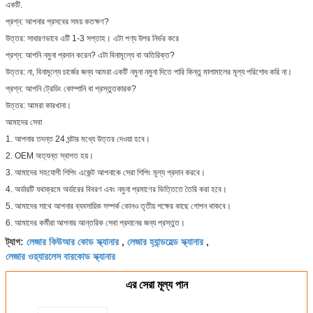
একটি.
প্রশ্ন: আপনার প্রসবের সময় কতক্ষণ?
উত্তর: সাধারণভাবে এটি 1-3 সপ্তাহ। এটা পণ্য উপর নির্ভর করে
প্রশ্ন: আপনি নমুনা প্রদান করেন? এটা বিনামূল্যে বা অতিরিক্ত?
উত্তর: না, বিনামূল্যে চার্জের জন্য আমরা একটি নমুনা নমুনা দিতে পারি কিন্তু মালামালের মূল্য পরিশোধ করি না।
প্রশ্ন: আপনি ট্রেডিং কোম্পানি বা প্রস্তুতকারক?
উত্তর: আমরা কারখানা।
আমাদের সেবা
1. আপনার তদন্ত 24 ঘন্টার মধ্যে উত্তর দেওয়া হবে।
2. OEM অত্যন্ত স্বাগত হয়।
3. আমাদের সহযোগী শিপিং এজেন্ট আপনাকে সেরা শিপিং মূল্য প্রদান করবে।
4. অর্ডারটি যথাক্রমে অর্ডারের বিবরণ এবং নমুনা প্রমাণের ভিত্তিতে তৈরি করা হবে।
5. আমাদের সাথে আপনার ব্যবসায়িক সম্পর্ক কোনও তৃতীয় পক্ষের কাছে গোপন থাকবে।
6. আমাদের কর্মীরা আপনার আন্তরিক সেবা প্রদানের জন্য প্রস্তুত।
লেজার কিউআর কোড স্ক্যানার
লেজার হ্যান্ডহেল্ড স্ক্যানার
ট্যাগ:
,
,
লেজার ওয়্যারলেস বারকোড স্ক্যানার
এর সেরা মূল্য পান