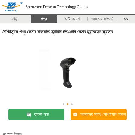
Shenzhen DYscan Technology Co., Ltd
বাড়ি
পণ্য
VR প্রদর্শন
আমাদের সম্পর্কে
>>
বৈশিষ্টসূচক পণ্য লেসার বারকোড স্ক্যানার ইউএসবি লেসার হ্যান্ডহেল্ড স্ক্যানার
ভালো দাম
আমাদের সাথে যোগাযোগ করুন
পণ্যের বিবরণ