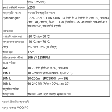
মিলি / 0.25 মিমি)
মুদ্রণ কনট্রাস্ট সংকেত
≥25%
আভ্যন্তরীণ আলো
অভ্যন্তরীণ প্রাকৃতিক আলো
Symbologies
EAN / JAN-8, EAN / JAN-13, ইউপি সি-এ, ইউপিসি-ই, কোড 39, কোড 93,
কোড 1২8, কোডবার, জিএস -1-1২8, ইন্টারলিভ ২ ২5, এমএসআই, আইএসবিএন /
আইএসএসএন, আইএসবিটি ইত্যাদি।
পরিবেশগত
অপারেটিং তাপমাত্রা
-20 ℃ থেকে 50 ℃
সংগ্রহস্থল তাপমাত্রা
-40 ℃ থেকে 70 ℃
শৈত্য
5% থেকে 95% (অ-ঘনীভূত)
উচ্চতা ড্রপ
1.5m
পরিবহন কম্পন পরীক্ষা
10H @ 125RPM
মাঠের গভীরতা
4MIL
10-70 মিমি (পিসিএস 90%, কোড 39)
13MIL
10 -২20 মিমি (পিসিএস 90%, ইএএন -13)
20MIL
30-250mm (PCS90%, কোড 39)
40MIL
60-240 মিমি (পিসিএস 90%, কোড 39)
আনুষাঙ্গিক তালিকা
উপাত্ত তার
ইউএসবি, একটি হোস্ট ডিভাইস স্ক্যানার সংযোগ
প্রায়শই জিজ্ঞাসিত প্রশ্নাবলী
প্রশ্ন: আপনার MOQ কি?