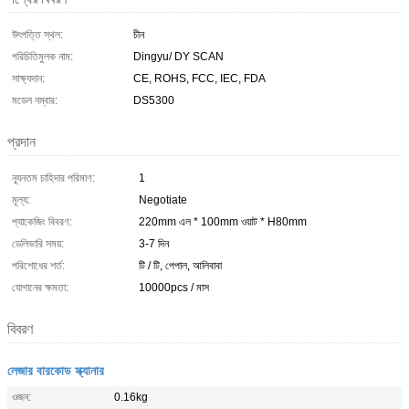
উৎপত্তি স্থল:
চীন
পরিচিতিমুলক নাম:
Dingyu/ DY SCAN
সাক্ষ্যদান:
CE, ROHS, FCC, IEC, FDA
মডেল নম্বার:
DS5300
প্রদান
ন্যূনতম চাহিদার পরিমাণ:
1
মূল্য:
Negotiate
প্যাকেজিং বিবরণ:
220mm এল * 100mm ওয়াট * H80mm
ডেলিভারি সময়:
3-7 দিন
পরিশোধের শর্ত:
টি / টি, পেপাল, আলিবাবা
যোগানের ক্ষমতা:
10000pcs / মাস
বিবরণ
লেজার বারকোড স্ক্যানার
ওজন:
0.16kg