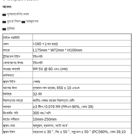
আবেদন
▅ সুপারমার্কেটের গুদাম
▅ খুচরো শিকল ▅ স্বাস্থ্যসেবা
▅ কুরিয়ার
দৈহিক পরামিতি
ওজন
≈160 গ (কেব ছাড়া)
মাত্রা
L175mm * W72mm * H100mm
ইন্টারফেস টাইপ
ইউএসবি
যোগাযোগের উপায়
ইউএসবি
পাওয়ার সাপ্লাই
ডিসি 5V @ 80 এমএ (কাজ)
কর্মক্ষমতা
স্ক্যান টাইপ
লেজার
আলোর উৎস
দৃশ্যমান লাল ডায়োড, 650 ± 10 এনএম
সিপিইউ
32-বিট
নিরাপত্তার মাত্রা
জাতীয় লেজার ডায়োড নিরাপত্তা রেটিং
সমাধান
≥3 মিিল / 0.076 মিমি (পিসিএস 90%, কোড 39)
ডিকোডিং গতি
300 বার / গুলি
মাঠের গভীরতা
10mm-250mm
স্ক্যান মোড
ম্যানুয়াল, ক্রমাগত, অটো অর্থে
স্ক্যান ইঙ্গল
বক্ররেখা ± 30 °, পিচ ± 50 °, স্কুভেল ± 50 ° (PCS90%, কোড 39,10