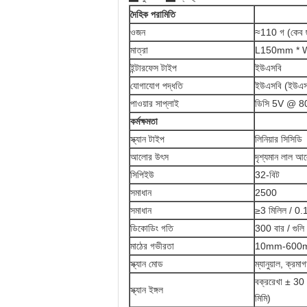
দৈহিক পরামিতি
ওজন
≈110 গ (কেব ছ
মাত্রা
L150mm * 
ইন্টারফেস টাইপ
ইউএসবি
যোগাযোগ পদ্ধতি
ইউএসবি (ইউএ
পাওয়ার সাপ্লাই
ডিসি 5V @ 80
কর্মক্ষমতা
স্ক্যান টাইপ
লিনিয়ার সিসিডি
আলোর উৎস
দৃশ্যমান লাল 
সিপিইউ
32-বিট
সমাধান
2500
সমাধান
≥3 মিলিল / 0
ডিকোডিং গতি
300 বার / গুলি
মাঠের গভীরতা
10mm-600
স্ক্যান মোড
ম্যানুয়াল, ক্রম
বক্ররেখা ± 30
স্ক্যান ইঙ্গল
মিমি)