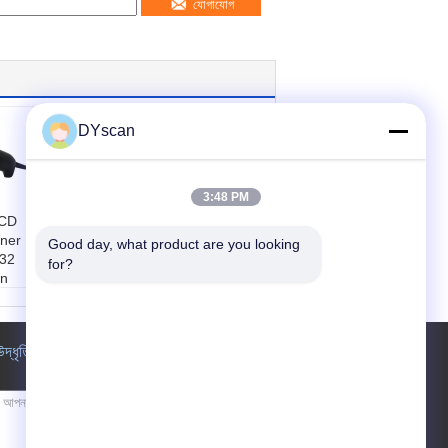
যোগাযোগ
DYscan
3:48 PM
CCD
DS5900-1D USB
ner
Barcode Scanner
Good day, what product are you looking 
32
300 Scans/sec 10-
for?
on
600mm Depth
110
মডেল নং।:
DS5900-1
এসবি,
D
ইন্টারফেস টাইপ:
ইউএসবি
উদ্ধৃতির জন্য আবেদন
িডি
স্ক্যান গতি:
300 স্ক্যান/
শন:
640
সেকেন্ড
স্ক্যান উপাদান:
সিসিডি