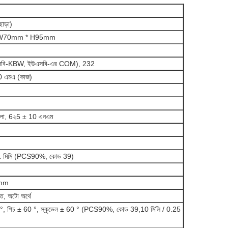
াড়া)
W70mm * H95mm
সবি-KBW, ইউএসবি-এর COM), 232
 এমএ (কাজ)
আলো, 6২5 ± 10 এনএম
.1 মিমি (PCS90%, কোড 39)
mm
াগত, অটো অর্থে
 °, পিচ ± 60 °, স্কুভেল ± 60 ° (PCS90%, কোড 39,10 মিলি / 0.25