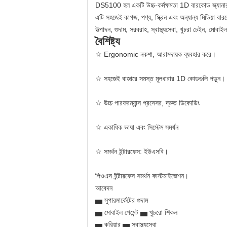
DS5100 হল একটি উচ্চ-কর্মক্ষমতা 1D বারকোড স্ক্যানার 
এটি সহজেই কাগজ, পণ্য, স্ক্রিন এবং অন্যান্য মিডিয়া ব
উত্পাদন, গুদাম, সরবরাহ, স্বাস্থ্যসেবা, খুচরা চেইন, মোবাইল
বৈশিষ্ট্য
☆ Ergonomic নকশা, আরামদায়ক ব্যবহার করে।
☆ সহজেই বাজারে সমস্ত মূলধারার 1D কোডগুলি পড়ুন। 
☆ উচ্চ পারফরম্যান্স প্রসেসর, দ্রুত ডিকোডিং
☆ একাধিক ভাষা এবং সিস্টেম সমর্থন
☆ সমর্থন ইন্টারফেস: ইউএসবি।
পিওএস ইন্টারফেস সমর্থন কাস্টমাইজেশন।
আবেদন
▅ সুপারমার্কেটের গুদাম
▅ মোবাইল পেমেন্ট ▅ খুচরো শিকল
▅ কুরিয়ার ▅ স্বাস্থ্যসেবা