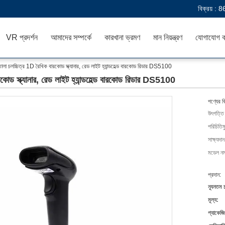
বিক্রয় :
8
VR প্রদর্শন
আমাদের সম্পর্কে
কারখানা ভ্রমণ
মান নিয়ন্ত্রণ
যোগাযোগ ক
তোলা চলচ্চিত্র 1D রৈখিক বারকোড স্ক্যানার, রেড লাইট হ্যান্ডহেল্ড বারকোড রিডার DS5100
রকোড স্ক্যানার, রেড লাইট হ্যান্ডহেল্ড বারকোড রিডার DS5100
পণ্যের ব
উৎপত্তি
পরিচিতিম
সাক্ষ্যদান
মডেল নম্
প্রদান:
ন্যূনতম 
মূল্য:
প্যাকেজি