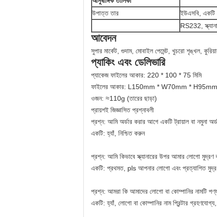
আনুষাঙ্গিক তালিকা
উপাত্ত তার
ইউএসবি, একটি হ
RS232, স্ক্যান
আবেদন
সুপার মার্কেট, গুদাম, মোবাইল পেমেন্ট, খুচরো শৃঙ্খল, কুরিয়ার
প্যাকিং এবং ডেলিভারি
প্যাকেজ ফাইলের আকার: 220 * 100 * 75 মিমি
ফাইলের আকার: L150mm * W70mm * H95m
ওজন: ≈110g (তারের ছাড়া)
প্রায়শই জিজ্ঞাসিত প্রশ্নাবলী
প্রশ্ন: আমি অর্ডার করার আগে একটি ট্রায়াল বা নমুনা অর
একটি: হ্যাঁ, নিশ্চিত করুন
প্রশ্ন: আমি কিভাবে স্ক্যানারের উপর আমার লোগো মুদ্র
একটি: প্রথমত, pls আপনার লোগো এবং প্রত্যাশিত মুদ্রণ
প্রশ্ন: আমরা কি আমাদের লোগো বা কোম্পানির নামটি পণ্য
একটি: হ্যাঁ, লোগো বা কোম্পানির নাম প্রিন্টার গ্রহণযোগ