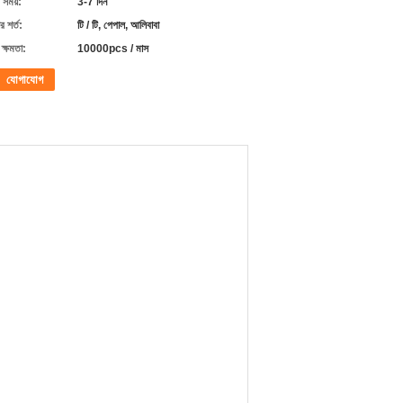
 সময়:
3-7 দিন
 শর্ত:
টি / টি, পেপাল, আলিবাবা
ক্ষমতা:
10000pcs / মাস
যোগাযোগ