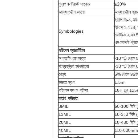
মুদ্রণ কনট্রাস্ট সংকেত
≥20%
আভ্যন্তরীণ আলো
অভ্যন্তরীণ প্র
ইউপি সি-এ, ই
জিএস 1-1২8, 
Symbologies
ম্যাট্রিক্স ২ এ
এমএসআই প্লাসে
পরিবেশ প্যারামিটার
অপারেটিং তাপমাত্রা
-10 ℃ থেকে
সংগ্রহস্থল তাপমাত্রা
-30 ℃ থেকে
শৈত্য
5% থেকে 95% 
উচ্চতা ড্রপ
1.5m
পরিবহন কম্পন পরীক্ষা
10H @ 12
মাঠের গভীরতা
3MIL
60-100 মিমি 
13MIL
10-3২0 মিমি
20MIL
10-430 মিমি 
40MIL
110-600mm 