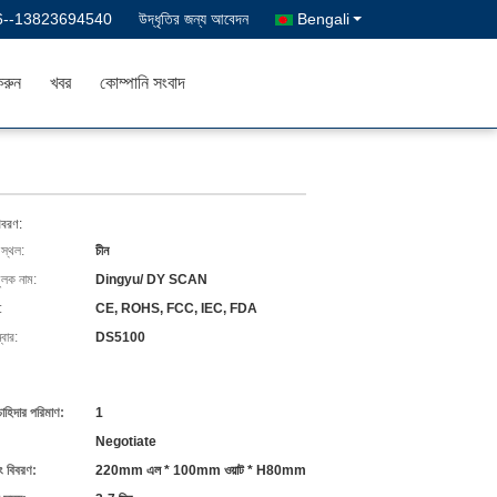
6--13823694540
উদ্ধৃতির জন্য আবেদন
Bengali
রুন
খবর
কোম্পানি সংবাদ
িবরণ:
 স্থল:
চীন
ুলক নাম:
Dingyu/ DY SCAN
:
CE, ROHS, FCC, IEC, FDA
বার:
DS5100
চাহিদার পরিমাণ:
1
Negotiate
ং বিবরণ:
220mm এল * 100mm ওয়াট * H80mm