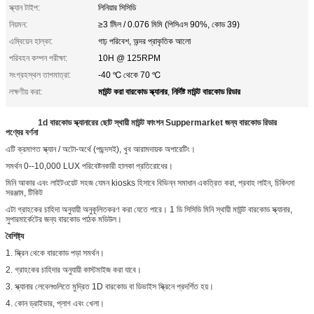
স্ক্যান টাইপ:
লিনিয়ার সিসিডি
নিয়মন:
≥3 মিিল / 0.076 মিমি (পিসিএস 90%, কোড 39)
এম্বিয়েন হাল্কা:
গাঢ় পরিবেশ, অন্দর প্রাকৃতিক আলো
পরিবহন কম্পন পরীক্ষা:
10H @ 125RPM
সংগ্রহস্থল তাপমাত্রা:
-40 ℃ থেকে 70 ℃
মাউন্ট করা বারকোড স্ক্যানার
নির্দিষ্ট মাউন্ট বারকোড রিডার
লক্ষণীয় করা:
,
1d বারকোড স্ক্যানারের ছোট স্থায়ী মাউন্ট ফাংশন Suppermarket জন্য বারকোড রিডার
পণ্যের বর্ণনা
এটি ক্রমাগত স্ক্যান / অটো-অর্থে (পছন্দসই), খুব আরামদায়ক অপারেটিং।
সমর্থন 0--10,000 LUX পরিবেষ্টনকারী হালকা প্রতিরোধের।
মিনি আকার এবং লাইটওয়েট সহজ যেমন kiosks হিসাবে বিভিন্ন সমাধান একত্রিত করা, প্রবাহ লাইন, চিকিৎসা
সরঞ্জাম, টিকিট
এটা গ্রাহকের চাহিদা অনুযায়ী অনুকূলিতকরণ করা যেতে পারে। 1 ডি সিসিডি মিনি স্থায়ী মাউন্ট বারকোড স্ক্যানার,
সুপারমার্কেটের জন্য বারকোড পাঠক মডিউল।
বৈশিষ্ট্য
1. স্ক্রিন থেকে বারকোড পড়া সমর্থন।
2. গ্রাহকের চাহিদার অনুযায়ী কাস্টমাইজ করা যাবে।
3. স্ক্যানার লেবেলগুলিতে মুদ্রিত 1D বারকোড বা ডিভাইস স্ক্রিনে প্রদর্শিত হয়।
4. কোন ড্রাইভার, প্লাগ এবং খেলা।