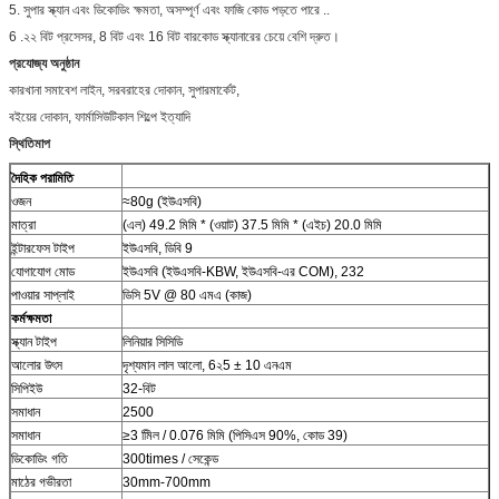
5. সুপার স্ক্যান এবং ডিকোডিং ক্ষমতা, অসম্পূর্ণ এবং ফাজি কোড পড়তে পারে ..
6 .২২ বিট প্রসেসর, 8 বিট এবং 16 বিট বারকোড স্ক্যানারের চেয়ে বেশি দ্রুত।
প্রযোজ্য অনুষ্ঠান
কারখানা সমাবেশ লাইন, সরবরাহের দোকান, সুপারমার্কেট,
বইয়ের দোকান, ফার্মাসিউটিকাল শিল্পে ইত্যাদি
স্থিতিমাপ
দৈহিক পরামিতি
ওজন
≈80g (ইউএসবি)
মাত্রা
(এল) 49.2 মিমি * (ওয়াট) 37.5 মিমি * (এইচ) 20.0 মিমি
ইন্টারফেস টাইপ
ইউএসবি, ডিবি 9
যোগাযোগ মোড
ইউএসবি (ইউএসবি-KBW, ইউএসবি-এর COM), 232
পাওয়ার সাপ্লাই
ডিসি 5V @ 80 এমএ (কাজ)
কর্মক্ষমতা
স্ক্যান টাইপ
লিনিয়ার সিসিডি
আলোর উৎস
দৃশ্যমান লাল আলো, 6২5 ± 10 এনএম
সিপিইউ
32-বিট
সমাধান
2500
সমাধান
≥3 মিিল / 0.076 মিমি (পিসিএস 90%, কোড 39)
ডিকোডিং গতি
300times / সেকেন্ড
মাঠের গভীরতা
30mm-700mm