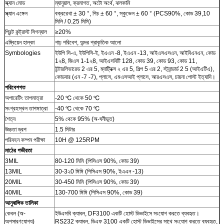
স্ক্যান মোড
ম্যানুয়াল, ক্রমাগত, অটো অর্থে, ঝলকানি
স্ক্যান এঙ্গেল
বক্ররেখা ± 30 °, পিচ ± 60 °, স্কুভেল ± 60 ° (PCS90%, কোড 39,10
মিলি / 0.25 মিমি)
প্রিন্ট কন্ট্রাস্ট সিগন্যাল
≥20%
এম্বিয়েন হাল্কা
গাঢ় পরিবেশ, অন্দর প্রাকৃতিক আলো
Symbologies
ইউপি সি-এ, ইউপিসি-ই, ইএএন -8, ইএএন -13, আইএসএসএন, আইবিএনএন, কোড
1২8, জিএস 1-1২8, আইএসবিটি 128, কোড 39, কোড 93, কোড 11,
ইন্টারলিভারেড 2 এর 5, ম্যাট্রিক্স ২ এর 5, শিল্প 5 এর 2, স্ট্যান্ডার্ড 2 5 (আইএটিএ),
কোডবার (এন -7 -7), প্লাসে, এমএসআই প্লাসে, আরএসএস, চায়না পোস্ট ইত্যাদি।
পরিবেশগত
অপারেটিং তাপমাত্রা
-20 ℃ থেকে 50 ℃
সংগ্রহস্থল তাপমাত্রা
-40 ℃ থেকে 70 ℃
শৈত্য
5% থেকে 95% (অ-ঘনীভূত)
উচ্চতা ড্রপ
1.5 মিটার
পরিবহন কম্পন পরীক্ষা
10H @ 125RPM
মাঠের গভীরতা
3MIL
80-120 মিমি (পিসিএস 90%, কোড 39)
13MIL
30-3২0 মিমি (পিসিএস 90%, ইএএন -13)
20MIL
30-450 মিমি (পিসিএস 90%, কোড 39)
40MIL
130-700 মিমি (পিসিএস 90%, কোড 39)
আনুষাঙ্গিক তালিকা
কেবল (অ-
ইউএসবি ক্যাবল, DF3100 একটি হোস্ট ডিভাইসে সংযোগ করতে ব্যবহৃত।
অপসারণযোগ্য)
RS232 ক্যাবল, ডিএফ 3100 একটি হোস্ট ডিভাইসের সাথে সংযোগ করতে ব্যবহৃত,