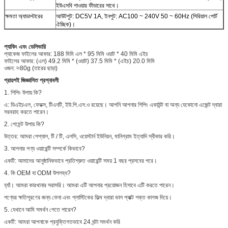
ইউএসবি পাওয়ার ফীডারের সাথে।
ক্ষমতা অ্যাডাপ্টারের
আউটপুট: DC5V 1A, ইনপুট: AC100 ~ 240V 50 ~ 60Hz (সিরিয়াল পোর্ট
ঐচ্ছিক)।
প্যাকিং এবং ডেলিভারি
প্যাকেজ ফাইলের আকার: 188 মিমি এল * 95 মিমি ওয়াট * 40 মিমি এইচ
ফাইলের আকার: (এল) 49.2 মিমি * (ওয়াট) 37.5 মিমি * (এইচ) 20.0 মিমি
ওজন: ≈80g (তারের ছাড়া)
প্রায়শই জিজ্ঞাসিত প্রশ্নাবলী
1. শিপিং উপায় কি?
এ: ডিএইচএল, ফেডক্স, টিএনটি, ইউ.পি.এস.ও রয়েছে। আপনি আপনার শিপিং একাউন্ট বা অন্য যেকোনো এজেন্ট দ্বারা
সরবরাহ করতে পারেন।
2. পেমেন্ট উপায় কি?
উত্তর: আমরা পেপ্যাল, টি / টি, এলসি, ওয়েস্টার্ন ইউনিয়ন, মানিগ্রাম ইত্যাদি স্বীকার করি।
3. আপনার পণ্য ওয়ারেন্টি সম্পর্কে কিভাবে?
একটি: আমাদের আনুষ্ঠানিকভাবে প্রতিশ্রুত ওয়ারেন্টি সময় 1 বছর প্রসবের পরে।
4. কি OEM বা ODM উপলব্ধ?
হ্যাঁ। আমরা কারখানার সরাসরি। আমরা এটি আপনার প্রয়োজন হিসাবে এটি করতে পারেন।
পণ্যের ক্ষতিপূরণের জন্য ফেনা এবং প্লাস্টিকের ফিল্ম দ্বারা ভাল প্যাক্ট শক্ত কাগজ দিয়ে।
5. যেখানে আমি সমর্থন পেতে পারেন?
একটি: আমরা আপনাকে প্রযুক্তিগতভাবে 24 ঘন্টা সমর্থন করি