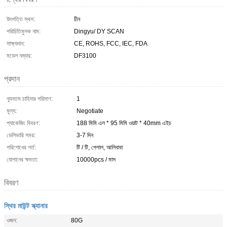
উৎপত্তি স্থল:
চীন
পরিচিতিমুলক নাম:
Dingyu/ DY SCAN
সাক্ষ্যদান:
CE, ROHS, FCC, IEC, FDA
মডেল নম্বার:
DF3100
প্রদান
ন্যূনতম চাহিদার পরিমাণ:
1
মূল্য:
Negotiate
প্যাকেজিং বিবরণ:
188 মিমি এল * 95 মিমি ওয়াট * 40mm এইচ
ডেলিভারি সময়:
3-7 দিন
পরিশোধের শর্ত:
টি / টি, পেপাল, আলিবাবা
যোগানের ক্ষমতা:
10000pcs / মাস
বিবরণ
স্থির মাউন্ট স্ক্যানার
ওজন:
80G