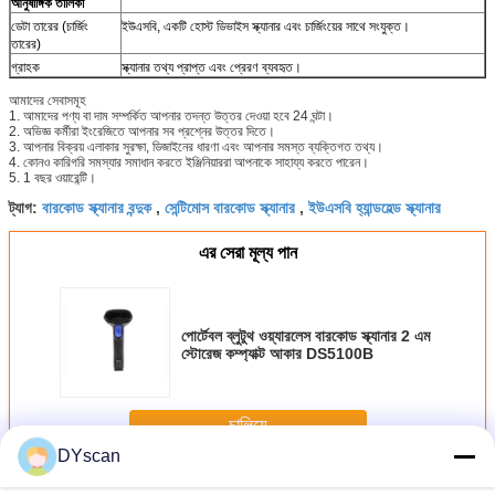
আনুষাঙ্গিক তালিকা
ডেটা তারের (চার্জিং
ইউএসবি, একটি হোস্ট ডিভাইস স্ক্যানার এবং চার্জিংয়ের সাথে সংযুক্ত।
তারের)
গ্রাহক
স্ক্যানার তথ্য প্রাপ্ত এবং প্রেরণ ব্যবহৃত।
আমাদের সেবাসমূহ
1. আমাদের পণ্য বা দাম সম্পর্কিত আপনার তদন্ত উত্তর দেওয়া হবে 24 ঘন্টা।
2. অভিজ্ঞ কর্মীরা ইংরেজিতে আপনার সব প্রশ্নের উত্তর দিতে।
3. আপনার বিক্রয় এলাকার সুরক্ষা, ডিজাইনের ধারণা এবং আপনার সমস্ত ব্যক্তিগত তথ্য।
4. কোনও কারিগরি সমস্যার সমাধান করতে ইঞ্জিনিয়াররা আপনাকে সাহায্য করতে পারেন।
5. 1 বছর ওয়ারেন্টি।
বারকোড স্ক্যানার বন্দুক
সেন্টিমোস বারকোড স্ক্যানার
ইউএসবি হ্যান্ডহেল্ড স্ক্যানার
ট্যাগ:
,
,
এর সেরা মূল্য পান
পোর্টেবল ব্লুটুথ ওয়্যারলেস বারকোড স্ক্যানার 2 এম
স্টোরেজ কম্প্যাক্ট আকার DS5100B
চালিয়ে
DYscan
হাতেধরা ক্যামেরায় তোলা চলচ্চিত্র বারকোড স্ক্যানার
অধিক