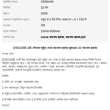
ব্যাটারির ক্ষমতা:
1600mAh
সিপিইউ:
32-বিট
নিয়মন:
2500
ওয়্যারলেস ট্রান্সমিশন দূরত্ব:
ব্লুটুথ 4.2 50 মিটার ওয়্যারলেস ২.4 গ ​​150 মি
ভাণ্ডার:
2M
মাঠের গভীরতা:
10mm-600mm
cmos বারকোড স্ক্যানার
বারকোড স্ক্যানার বন্দুক
লক্ষণীয় করা:
,
DS5100B 2M স্টোরেজ ব্লুটুথ বেতার বারকোড স্ক্যানার হ্যান্ডহেল্ড 1D বারকোড স্ক্যানার
পণ্যের বর্ণনা
DS5100B একটি উচ্চ-পারফরম্যান্স 1D ব্লুটুথ এবং বেতার 2.4G বারকোড স্ক্যানার রয়েছে সিসিডি ইমেজ
স্বীকৃতি প্রযুক্তির সাথে। এটি সহজেই কাগজ, পণ্য, স্ক্রিন এবং অন্যান্য মিডিয়া বারকোডগুলি পড়তে পারে। উত্পাদন,
গুদাম, সরবরাহ, স্বাস্থ্যসেবা, খুচরা চেইন, মোবাইল পেমেন্ট, এক্সপ্রেস ডেলিভারি, ইনভেন্টরি ম্যানেজমেন্ট, ফুড
ট্রেজেবিলিটি, অ্যাসেট ইনভেন্টরি ইত্যাদিতে ব্যাপকভাবে ব্যবহৃত হয়।
বৈশিষ্ট্য
1 লাইট এবং কম্প্যাক্ট, আরামদায়ক কাজ
2 ভাল পারফরমেন্স, নির্ভুল বারকোড ডিকোডিং
3 ব্লুটুথ (এইচআইডি, এসপিপি, বেল), অ্যান্ড্রয়েড / আইওএস / উইন্ডোজ ডিভাইসগুলি সমঞ্জসে রয়েছে
4 ইম্প্যাক্ট প্রুফ ডিজাইন থেকে 1.5 মিটার থেকে কংক্রিট একাধিক ড্রপ প্রতিরোধ
আবেদন