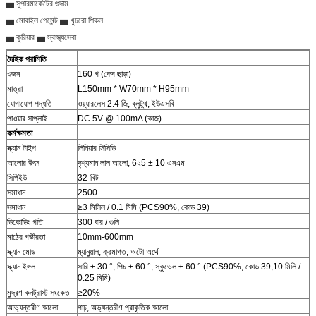
▅ সুপারমার্কেটের গুদাম
▅ মোবাইল পেমেন্ট ▅ খুচরো শিকল
▅ কুরিয়ার ▅ স্বাস্থ্যসেবা
দৈহিক পরামিতি
ওজন
160 গ (কেব ছাড়া)
মাত্রা
L150mm * W70mm * H95mm
যোগাযোগ পদ্ধতি
ওয়্যারলেস 2.4 জি, ব্লুটুথ, ইউএসবি
পাওয়ার সাপ্লাই
DC 5V @ 100mA (কাজ)
কর্মক্ষমতা
স্ক্যান টাইপ
লিনিয়ার সিসিডি
আলোর উৎস
দৃশ্যমান লাল আলো, 6২5 ± 10 এনএম
সিপিইউ
32-বিট
সমাধান
2500
সমাধান
≥3 মিলিল / 0.1 মিমি (PCS90%, কোড 39)
ডিকোডিং গতি
300 বার / গুলি
মাঠের গভীরতা
10mm-600mm
স্ক্যান মোড
ম্যানুয়াল, ক্রমাগত, অটো অর্থে
স্ক্যান ইঙ্গল
সারি ± 30 °, পিচ ± 60 °, স্কুভেল ± 60 ° (PCS90%, কোড 39,10 মিলি /
0.25 মিমি)
মুদ্রণ কনট্রাস্ট সংকেত
≥20%
আভ্যন্তরীণ আলো
গাঢ়, অভ্যন্তরীণ প্রাকৃতিক আলো