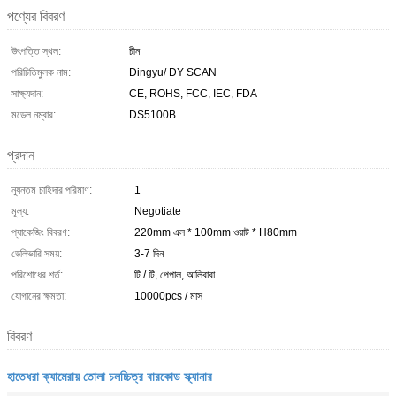
পণ্যের বিবরণ
উৎপত্তি স্থল:
চীন
পরিচিতিমুলক নাম:
Dingyu/ DY SCAN
সাক্ষ্যদান:
CE, ROHS, FCC, IEC, FDA
মডেল নম্বার:
DS5100B
প্রদান
ন্যূনতম চাহিদার পরিমাণ:
1
মূল্য:
Negotiate
প্যাকেজিং বিবরণ:
220mm এল * 100mm ওয়াট * H80mm
ডেলিভারি সময়:
3-7 দিন
পরিশোধের শর্ত:
টি / টি, পেপাল, আলিবাবা
যোগানের ক্ষমতা:
10000pcs / মাস
বিবরণ
হাতেধরা ক্যামেরায় তোলা চলচ্চিত্র বারকোড স্ক্যানার