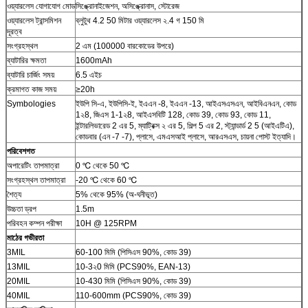
ওয়্যারলেস যোগাযোগ মোড
সিঙ্ক্রোনাইজেশন, অসিঙ্ক্রোনাস, স্টোরেজ
ওয়্যারলেস ট্রান্সমিশন
ব্লুটুথ 4.2 50 মিটার ওয়্যারলেস ২.4 গ ​​150 মি
দূরত্ব
সংগ্রহস্থল
2 এম (100000 বারকোডের উপরে)
ব্যাটারির ক্ষমতা
1600mAh
ব্যাটারি চার্জিং সময়
6.5 এইচ
ক্রমাগত কাজ সময়
≥20h
Symbologies
ইউপি সি-এ, ইউপিসি-ই, ইএএন -8, ইএএন -13, আইএসএসএন, আইবিএনএন, কোড
1২8, জিএস 1-1২8, আইএসবিটি 128, কোড 39, কোড 93, কোড 11,
ইন্টারলিভারেড 2 এর 5, ম্যাট্রিক্স ২ এর 5, শিল্প 5 এর 2, স্ট্যান্ডার্ড 2 5 (আইএটিএ),
কোডবার (এন -7 -7), প্লাসে, এমএসআই প্লাসে, আরএসএস, চায়না পোস্ট ইত্যাদি।
পরিবেশগত
অপারেটিং তাপমাত্রা
0 ℃ থেকে 50 ℃
সংগ্রহস্থল তাপমাত্রা
-20 ℃ থেকে 60 ℃
শৈত্য
5% থেকে 95% (অ-ঘনীভূত)
উচ্চতা ড্রপ
1.5m
পরিবহন কম্পন পরীক্ষা
10H @ 125RPM
মাঠের গভীরতা
3MIL
60-100 মিমি (পিসিএস 90%, কোড 39)
13MIL
10-3২0 মিমি (PCS90%, EAN-13)
20MIL
10-430 মিমি (পিসিএস 90%, কোড 39)
40MIL
110-600mm (PCS90%, কোড 39)