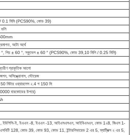
 / 0.1 মিমি (PCS90%, কোড 39)
 গুলি
600mm
 ক্রমাগত, অটো অর্থে
0 °, পিচ ± 60 °, স্কুভেল ± 60 ° (PCS90%, কোড 39,10 মিলি / 0.25 মিমি)
ন্তরীণ প্রাকৃতিক আলো
ইজেশন, অসিঙ্ক্রোনাস, স্টোরেজ
2 50 মিটার ওয়্যারলেস ২.4 গ ​​150 মি
0000 বারকোডের উপরে)
Ah
এ, ইউপিসি-ই, ইএএন -8, ইএএন -13, আইএসএসএন, আইবিএনএন, কোড 1২8, জিএস 1-
বিটি 128, কোড 39, কোড 93, কোড 11, ইন্টারলিভারেড 2 এর 5, ম্যাট্রিক্স ২ এর 5,