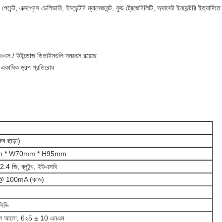
 পেমেন্ট, এক্সপ্রেস ডেলিভারি, ইনভেন্টরি ম্যানেজমেন্ট, ফুড ট্রেজেবিলিটি, অ্যাসেট ইনভেন্টরি ইত্যাদিত
ওএস / উইন্ডোজ ডিভাইসগুলি সমঞ্জসে রয়েছে
ট একাধিক ড্রপ প্রতিরোধ
ব ছাড়া)
 * W70mm * H95mm
 2.4 জি, ব্লুটুথ, ইউএসবি
@ 100mA (কাজ)
সিডি
 লাল আলো, 6২5 ± 10 এনএম