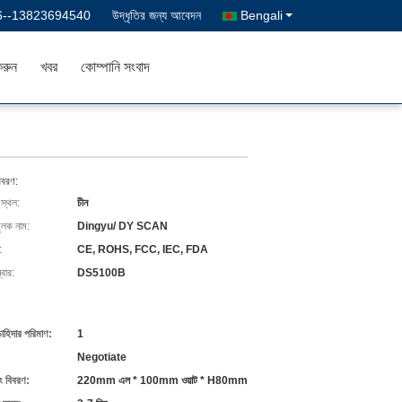
6--13823694540
উদ্ধৃতির জন্য আবেদন
Bengali
রুন
খবর
কোম্পানি সংবাদ
িবরণ:
 স্থল:
চীন
ুলক নাম:
Dingyu/ DY SCAN
:
CE, ROHS, FCC, IEC, FDA
বার:
DS5100B
চাহিদার পরিমাণ:
1
Negotiate
ং বিবরণ:
220mm এল * 100mm ওয়াট * H80mm