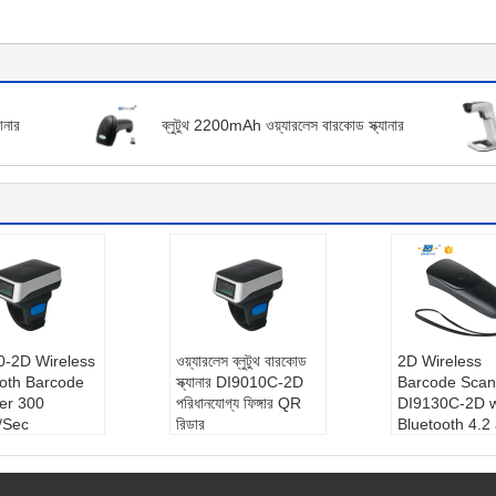
ানার
ব্লুটুথ 2200mAh ওয়্যারলেস বারকোড স্ক্যানার
0-2D Wireless
ওয়্যারলেস ব্লুটুথ বারকোড
2D Wireless
ooth Barcode
স্ক্যানার DI9010C-2D
Barcode Scan
er 300
পরিধানযোগ্য ফিঙ্গার QR
DI9130C-2D w
/Sec
রিডার
Bluetooth 4.2
ং:
DI9010-2D
স্ক্যান গতি:
300 স্ক্যান/
2.4G
েস টাইপ:
2.4 জি
সেকেন্ড
মডেল নং:
DI913
স্ক্যান উপাদান:
সিএমওএস
ইন্টারফেস টাইপ:
ই