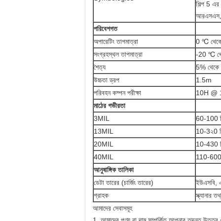
শিল্প 5 এ
আরএসএস, চ
পরিবেশগত
অপারেটিং তাপমাত্রা
0 ℃ থেক
সংগ্রহস্থল তাপমাত্রা
-20 ℃ থ
শৈত্য
5% থেকে 
উচ্চতা ড্রপ
1.5m
পরিবহন কম্পন পরীক্ষা
10H @
মাঠের গভীরতা
3MIL
60-100 ম
13MIL
10-3২0 
20MIL
10-430 ম
40MIL
110-60
আনুষাঙ্গিক তালিকা
ডেটা তারের (চার্জিং তারের)
ইউএসবি, এক
গ্রাহক
স্ক্যানার ত
আমাদের সেবাসমূহ
1. আমাদের পণ্য বা দাম সম্পর্কিত আপনার তদন্ত উত্তর দ