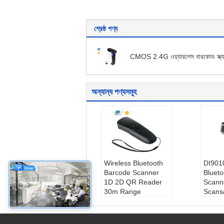
শ্রেষ্ঠ পণ্য
CMOS 2.4G ওয়্যারলেস বারকোড স্ক্য
অন্যান্য পণ্যসমূহ
Wireless Bluetooth
DI901
Barcode Scanner
Bluet
1D 2D QR Reader
Scann
30m Range
Scans
মডেল নং:
DI9130-2D
মডেল ন
ইন্টারফেস টাইপ:
ওয়্যারলেস
ইন্টারফ
2.4 জি ব্লুটুথ
ব্লুটুথ