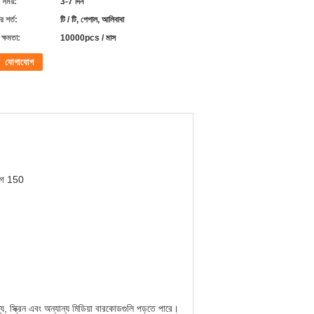
 সময়:
3-7 দিন
 শর্ত:
টি / টি, পেপাল, আলিবাবা
ক্ষমতা:
10000pcs / মাস
যোগাযোগ
গ ​​150
স্ক্রিন এবং অন্যান্য মিডিয়া বারকোডগুলি পড়তে পারে।