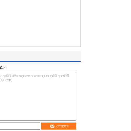
াঠান
যোগাযোগ