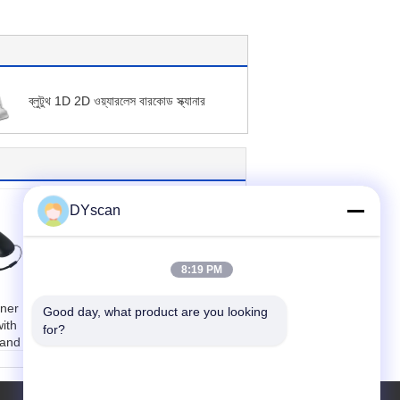
ব্লুটুথ 1D 2D ওয়্যারলেস বারকোড স্ক্যানার
DYscan
8:19 PM
Wireless 2.4G
ner
Bluetooth Barcode
Good day, what product are you looking 
ith
Scanner 2D CMOS
for?
 and
30-500mm Range
মডেল নং:
DI9130-2D
0C-2D
ইন্টারফেস টাইপ:
ওয়্যারলেস
উএসবি
2.4 জি ব্লুটুথ