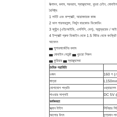
উত্পাদন, গুদাম, সরবরাহ, স্বাস্থ্যসেবা, খুচরা চেইন, মোবাইল
বৈশিষ্ট্য
1 লাইট এবং কম্প্যাক্ট, আরামদায়ক কাজ
2 ভাল পারফরমেন্স, নির্ভুল বারকোড ডিকোডিং
3 ব্লুটুথ (এইচআইডি, এসপিপি, বেল), অ্যান্ড্রয়েড / আই
4 ইম্প্যাক্ট প্রুফ ডিজাইন থেকে 1.5 মিটার থেকে কংক্রি
আবেদন
▅ সুপারমার্কেটের গুদাম
▅ মোবাইল পেমেন্ট ▅ খুচরো শিকল
▅ কুরিয়ার ▅ স্বাস্থ্যসেবা
দৈহিক পরামিতি
ওজন
160 গ (কে
মাত্রা
L150mm
যোগাযোগ পদ্ধতি
ওয়্যারলেস
পাওয়ার সাপ্লাই
DC 5V 
কর্মক্ষমতা
স্ক্যান টাইপ
লিনিয়ার সি
আলোর উৎস
দৃশ্যমান