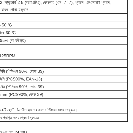
র 2, স্ট্যান্ডার্ড 2 5 (আইএটিএ), কোডবার (এন -7 -7), প্লাসে, এমএসআই প্লাসে,
ায়না পোস্ট ইত্যাদি।
ে 50 ℃
েকে 60 ℃
95% (অ-ঘনীভূত)
 125RPM
িমি (পিসিএস 90%, কোড 39)
মিমি (PCS90%, EAN-13)
িমি (পিসিএস 90%, কোড 39)
0mm (PCS90%, কোড 39)
টি হোস্ট ডিভাইস স্ক্যানার এবং চার্জিংয়ের সাথে সংযুক্ত।
থ্য প্রাপ্ত এবং প্রেরণ ব্যবহৃত।
েওয়া হবে 24 ঘন্টা।