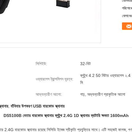
ডেলিভারি
পরিশোধের
যোগানের 
সিপিইউ:
32-বিট
ব্লুটুথ 4.2 50 মিটার ওয়্যারলেস ২.4 
ওয়্যারলেস ট্রান্সমিশন দূরত্ব:
মি
আভ্যন্তরীণ আলো:
গাঢ়, অভ্যন্তরীণ প্রাকৃতিক আলো
ক্যানার
,
বাঁধিবার উপকরণ USB বারকোড স্ক্যানার
DS5100B বেতার বারকোড স্ক্যানার ব্লুটুথ 2.4G 1D স্ক্যানার ব্যাটারি ক্ষমতা 1600mAh
 2.4G বারকোড স্ক্যানার রয়েছে সিসিডি ইমেজ স্বীকৃতি প্রযুক্তির সাথে। এটি সহজেই কাগজ, পণ্য, 