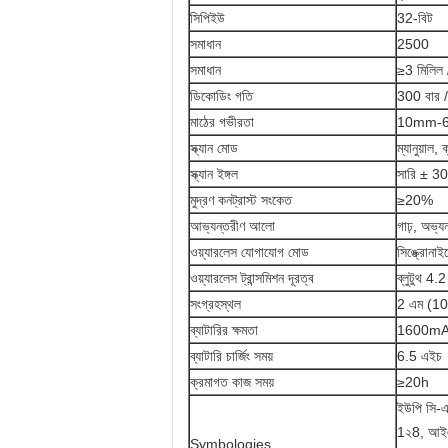
সিপিইউ
32-বিট
সমাধান
2500
সমাধান
≥3 মিলিল
ডিকোডিং গতি
300 বার /
মাঠের গভীরতা
10mm-
স্ক্যান মোড
ম্যানুয়াল,
স্ক্যান ইঙ্গল
সারি ± 3
মুদ্রণ কনট্রাস্ট সংকেত
≥20%
আভ্যন্তরীণ আলো
গাঢ়, অভ্য
ওয়্যারলেস যোগাযোগ মোড
সিঙ্ক্রোনা
ওয়্যারলেস ট্রান্সমিশন দূরত্ব
ব্লুটুথ 4.
সংগ্রহস্থল
2 এম (10
ব্যাটারির ক্ষমতা
1600m
ব্যাটারি চার্জিং সময়
6.5 এইচ
ক্রমাগত কাজ সময়
≥20h
ইউপি সি-
1২8, আইএস
Symbologies