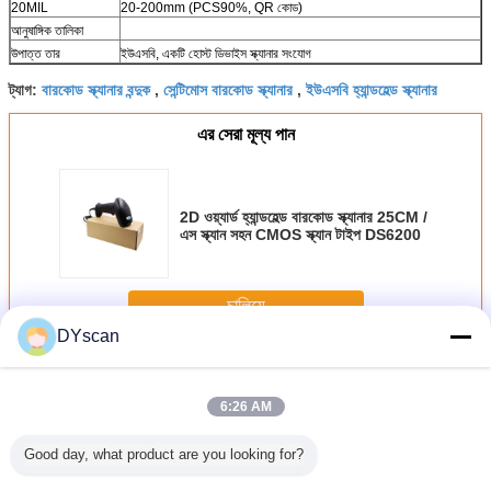
20MIL
20-200mm (PCS90%, QR কোড)
আনুষাঙ্গিক তালিকা
উপাত্ত তার
ইউএসবি, একটি হোস্ট ডিভাইস স্ক্যানার সংযোগ
বারকোড স্ক্যানার বন্দুক
সেন্টিমোস বারকোড স্ক্যানার
ইউএসবি হ্যান্ডহেল্ড স্ক্যানার
ট্যাগ:
,
,
এর সেরা মূল্য পান
2D ওয়্যার্ড হ্যান্ডহেল্ড বারকোড স্ক্যানার 25CM /
এস স্ক্যান সহন CMOS স্ক্যান টাইপ DS6200
চালিয়ে
DYscan
হাতেধরা ক্যামেরায় তোলা চলচ্চিত্র বারকোড স্ক্যানার
অধিক
6:26 AM
Good day, what product are you looking for?
াটারপ্রুফ
সুপারমার্কেটের জন্য স্ট্যান্ড
ঝামেলা মুক্ত মোবাইল
সিএমওএস এফসিসি
উচ্চ রেজোলি