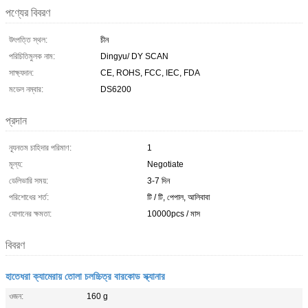
পণ্যের বিবরণ
উৎপত্তি স্থল:
চীন
পরিচিতিমুলক নাম:
Dingyu/ DY SCAN
সাক্ষ্যদান:
CE, ROHS, FCC, IEC, FDA
মডেল নম্বার:
DS6200
প্রদান
ন্যূনতম চাহিদার পরিমাণ:
1
মূল্য:
Negotiate
ডেলিভারি সময়:
3-7 দিন
পরিশোধের শর্ত:
টি / টি, পেপাল, আলিবাবা
যোগানের ক্ষমতা:
10000pcs / মাস
বিবরণ
হাতেধরা ক্যামেরায় তোলা চলচ্চিত্র বারকোড স্ক্যানার
ওজন:
160 g