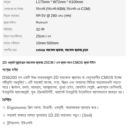
মাত্রা:
L175mm * W72mm * H100mm
যোগাযোগের উপায়:
ইউএসবি (ইউএসবি-KBW, ইউএসবি-এর COM)
বিদ্যুৎ সরবরাহ:
ডিসি 5V @ 280 এমএ (কাজ)
স্ক্যান টাইপ:
সিএমওএস
সিপিইউ:
32-বিট
স্কিন সহনশীলতা:
25cm / এস
মাঠের গভীরতা:
10mm-500mm
cmos বারকোড স্ক্যানার
বারকোড স্ক্যানার বন্দুক
লক্ষণীয় করা:
,
2D ওয়্যার্ড হ্যান্ডহেল্ড বারকোড স্ক্যানার 25CM / এস স্ক্যান সহন CMOS স্ক্যান টাইপ
পণ্যের বর্ণনা
DS6200 হল একটি উচ্চ-পারফরম্যান্স 2D বারকোড স্ক্যানার যা নেতৃস্থানীয় CMOS ইমেজ
স্বীকৃতি প্রযুক্তি।
এটি সহজেই কাগজ, পণ্য, স্ক্রিন এবং অন্যান্য মিডিয়া বারকোডগুলি পড়তে
পারে।
উত্পাদন, গুদাম, সরবরাহ, স্বাস্থ্যসেবা, খুচরা চেইন, মোবাইল পেমেন্ট, এক্সপ্রেস ডেলিভারি,
ইনভেন্টরি ম্যানেজমেন্ট, ফুড ট্রেজেবিলিটি, অ্যাসেট ইনভেন্টরি ইত্যাদিতে ব্যাপকভাবে ব্যবহৃত হয়।
বৈশিষ্ট্য
☆ Ergonomic শিল্প নকশা, বিরোধী- একদৃষ্টি, আরামদায়ক ব্যবহার করে।
☆ সহজেই বাজারে সমস্ত মূলধারার 1D 2D বারকোড পড়ুন।
(3mil)
☆ ইন্টারফেস: ইউএসবি