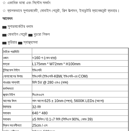
☆ একাধিক ভাষা এবং সিস্টেম সমর্থন
☆ ব্যাপকভাবে সুপারমার্কেট, মোবাইল পেমেন্ট, শিল্প উত্পাদন, ইনভেন্টরি ম্যানেজমেন্ট ব্যবহার।
আবেদন
▅ সুপারমার্কেটের গুদাম
▅ মোবাইল পেমেন্ট ▅ খুচরো শিকল
▅ কুরিয়ার ▅ স্বাস্থ্যসেবা
দৈহিক পরামিতি
ওজন
≈160 গ (কেব ছাড়া)
মাত্রা
L175mm * W72mm * H100mm
ইন্টারফেস টাইপ
ইউএসবি
যোগাযোগের উপায়
ইউএসবি (ইউএসবি-KBW, ইউএসবি-এর COM)
পাওয়ার সাপ্লাই
ডিসি 5V @ 280 এমএ (কাজ)
কর্মক্ষমতা
স্ক্যান টাইপ
সিএমওএস
আলোর উৎস
লাল আলো 625 ± 10nm (লক্ষ্য), 5600K LEDs (আলো)
সিপিইউ
32-বিট
সমাধান
640 * 480
সমাধান
≥5 মিলিল / 0.1২7 মিমি (পিসিএস 90%, কোড 39)
স্কিন সহনশীলতা
25cm / এস