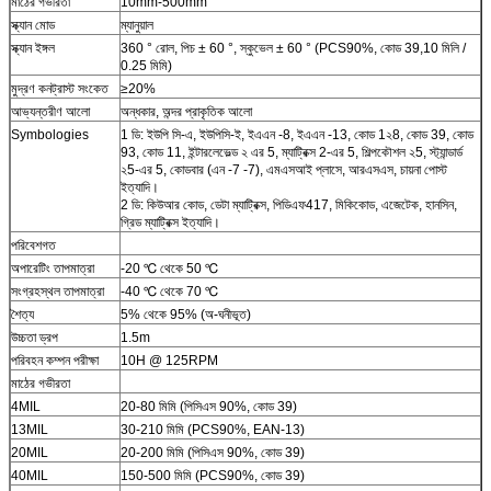
মাঠের গভীরতা
10mm-500mm
স্ক্যান মোড
ম্যানুয়াল
স্ক্যান ইঙ্গল
360 ° রোল, পিচ ± 60 °, স্কুভেল ± 60 ° (PCS90%, কোড 39,10 মিলি /
0.25 মিমি)
মুদ্রণ কনট্রাস্ট সংকেত
≥20%
আভ্যন্তরীণ আলো
অন্ধকার, অন্দর প্রাকৃতিক আলো
Symbologies
1 ডি: ইউপি সি-এ, ইউপিসি-ই, ইএএন -8, ইএএন -13, কোড 1২8, কোড 39, কোড
93, কোড 11, ইন্টারলেভেল্ড ২ এর 5, ম্যাট্রিক্স 2-এর 5, শিল্পকৌশল ২5, স্ট্যান্ডার্ড
২5-এর 5, কোডবার (এন -7 -7), এমএসআই প্লাসে, আরএসএস, চায়না পোস্ট
ইত্যাদি।
2 ডি: কিউআর কোড, ডেটা ম্যাট্রিক্স, পিডিএফ417, মিকিকোড, এজেটেক, হানসিন,
গ্রিড ম্যাট্রিক্স ইত্যাদি।
পরিবেশগত
অপারেটিং তাপমাত্রা
-20 ℃ থেকে 50 ℃
সংগ্রহস্থল তাপমাত্রা
-40 ℃ থেকে 70 ℃
শৈত্য
5% থেকে 95% (অ-ঘনীভূত)
উচ্চতা ড্রপ
1.5m
পরিবহন কম্পন পরীক্ষা
10H @ 125RPM
মাঠের গভীরতা
4MIL
20-80 মিমি (পিসিএস 90%, কোড 39)
13MIL
30-210 মিমি (PCS90%, EAN-13)
20MIL
20-200 মিমি (পিসিএস 90%, কোড 39)
40MIL
150-500 মিমি (PCS90%, কোড 39)