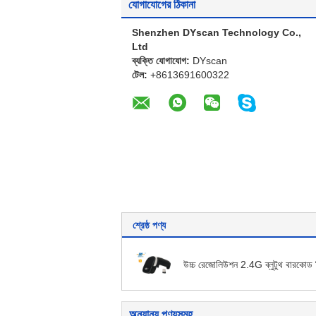
যোগাযোগের ঠিকানা
Shenzhen DYscan Technology Co.,
Ltd
ব্যক্তি যোগাযোগ:
DYscan
টেল:
+8613691600322
শ্রেষ্ঠ পণ্য
উচ্চ রেজোলিউশন 2.4G ব্লুটুথ বারকোড 
অন্যান্য পণ্যসমূহ