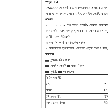
পণ্যের বর্ণনা
DS6200 হল একটি উচ্চ-পারফরম্যান্স 2D বারকোড স্ক্যান
সরবরাহ, স্বাস্থ্যসেবা, খুচরা চেইন, মোবাইল পেমেন্ট, এক্সপ
বৈশিষ্ট্য
☆ Ergonomic শিল্প নকশা, বিরোধী- একদৃষ্টি, আরামদায
☆ সহজেই বাজারে সমস্ত মূলধারার 1D 2D বারকোড পড়
☆ ইন্টারফেস: ইউএসবি
☆ একাধিক ভাষা এবং সিস্টেম সমর্থন
☆ ব্যাপকভাবে সুপারমার্কেট, মোবাইল পেমেন্ট, শিল্প উত্পাদন,
আবেদন
▅ সুপারমার্কেটের গুদাম
▅ মোবাইল পেমেন্ট ▅ খুচরো শিকল
▅ কুরিয়ার ▅ স্বাস্থ্যসেবা
দৈহিক পরামিতি
ওজন
≈1
মাত্রা
L
ইন্টারফেস টাইপ
ইউ
যোগাযোগের উপায়
ইউ