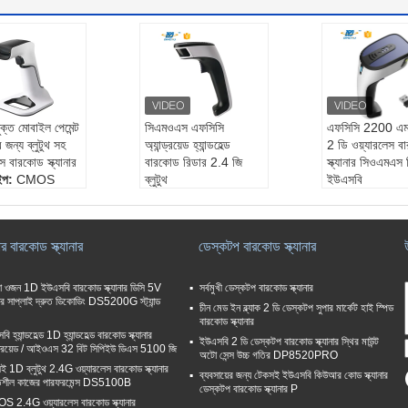
ুক্ত মোবাইল পেমেন্ট
সিএমওএস এফসিসি
এফসিসি 2200 এ
 জন্য ব্লুটুথ সহ
অ্যান্ড্রয়েড হ্যান্ডহেল্ড
2 ডি ওয়্যারলেস 
েস বারকোড স্ক্যানার
বারকোড রিডার 2.4 জি
স্ক্যানার সিওএমএ
টাইপ:
CMOS
ব্লুটুথ
ইউএসবি
640*480
স্ক্যান টাইপ:
সিএমওএস
স্ক্যান টাইপ:
সিএম
ং গতি:
65 সেমি/
সমাধান:
3mil
সমাধান:
3mil
ডিকোডিংয়ের গতি:
35 সিএ
ডিকোডিংয়ের গতি:
র বারকোড স্ক্যানার
ডেস্কটপ বারকোড স্ক্যানার
ভীরতা:
5mil:50~
ম / এস
ম / এস
m，13mil:50~
মাঠের গভীরতা:
10 মিমি ~
মাঠের গভীরতা:
3 
m
550 মিমি
50 ~ 130 মিমি
কা ওজন 1D ইউএসবি বারকোড স্ক্যানার ডিসি 5V
সর্বমুখী ডেস্কটপ বারকোড স্ক্যানার
মিলিল ： 50 ~ 2
ার সাপ্লাই দ্রুত ডিকোডিং DS5200G স্ট্যান্ড
চীন মেড ইন ব্ল্যাক 2 ডি ডেস্কটপ সুপার মার্কেট হাই স্পিড
বারকোড স্ক্যানার
ি হ্যান্ডহেল্ড 1D হ্যান্ডহেল্ড বারকোড স্ক্যানার
ইউএসবি 2 ডি ডেস্কটপ বারকোড স্ক্যানার স্থির মাউন্ট
ন্ড্রয়েড / আইওএস 32 বিট সিপিইউ ডিএস 5100 জি
অটো সেন্স উচ্চ গতির DP8520PRO
ই 1D ব্লুটুথ 2.4G ওয়্যারলেস বারকোড স্ক্যানার
ব্যবসায়ের জন্য টেকসই ইউএসবি কিউআর কোড স্ক্যানার
তিশীল কাজের পারফরমেন্স DS5100B
ডেস্কটপ বারকোড স্ক্যানার P
 2.4G ওয়্যারলেস বারকোড স্ক্যানার