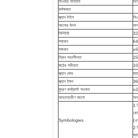
পাওয়ার সাপ্লাই
ডি
কর্মক্ষমতা
স্ক্যান টাইপ
সি
আলোর উৎস
লা
সিপিইউ
32
সমাধান
64
সমাধান
≥5
স্কিন সহনশীলতা
25
মাঠের গভীরতা
1
স্ক্যান মোড
ম্যা
স্ক্যান ইঙ্গল
36
মুদ্রণ কনট্রাস্ট সংকেত
≥
আভ্যন্তরীণ আলো
অন্
1 
কোড
Symbologies
(এ
2 ড
ম্য