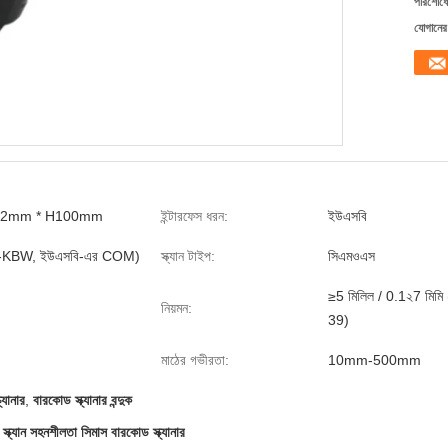
পরিশোধের
যোগানের 
72mm * H100mm
ইন্টারফেস ধরন:
ইউএসবি
ি-KBW, ইউএসবি-এর COM)
স্ক্যান টাইপ:
সিএমওএস
≥5 মিলিল / 0.1২7 মিম
নিয়মন:
39)
মাঠের গভীরতা:
10mm-500mm
যানার
,
বারকোড স্ক্যানার বন্দুক
স স্ক্যান সহনশীলতা সিমাস বারকোড স্ক্যানার