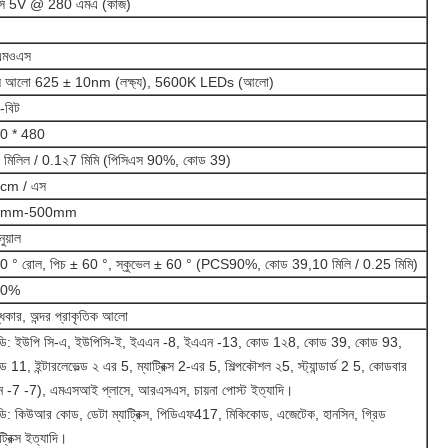
সি 5V @ 280 এমএ (কাজ)
এমওএস
ল আলো 625 ± 10nm (লক্ষ্য), 5600K LEDs (আলো)
-বিট
0 * 480
 মিলিল / 0.1২7 মিমি (পিসিএস 90%, কোড 39)
cm / এস
0mm-500mm
নুয়াল
0 ° রোল, পিচ ± 60 °, স্কুভেল ± 60 ° (PCS90%, কোড 39,10 মিলি / 0.25 মিমি)
20%
ধকার, অন্দর প্রাকৃতিক আলো
ডি: ইউপি সি-এ, ইউপিসি-ই, ইএএন -8, ইএএন -13, কোড 1২8, কোড 39, কোড 93,
 11, ইন্টারলেভেল্ড ২ এর 5, ম্যাট্রিক্স 2-এর 5, শিল্পকৌশল ২5, স্ট্যান্ডার্ড 2 5, কোডবার
ন -7 -7), এমএসআই প্লাসে, আরএসএস, চায়না পোস্ট ইত্যাদি।
ি: কিউআর কোড, ডেটা ম্যাট্রিক্স, পিডিএফ417, মিকিকোড, এজেটেক, হানসিন, গ্রিড
াট্রিক্স ইত্যাদি।