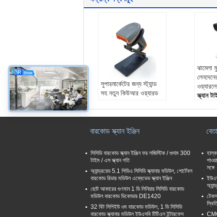
ঝামেলা ম
লেনদেনের
সুপারমার্কেটের জন্য স্ট্যান্ড
ওয়্যারল
সহ নতুন কিউআর ওয়্যারড
স্ক্যান 
হ্যান্ডহেল্ড বারকোড স্ক্যানার
পিক্সেল:
ডিকোডি
সেকেন্ড
বারকোড স্ক্যান ইঞ্জিন
বেতা
মাঠের গ
130m
270m
সিসিডি বারকোড স্ক্যান ইঞ্জিন ফর লজিস্টিক / গুদাম 300
হাল্
টাইম / এস স্ক্যান গতি
পাওয়
সঙ্গে
অ্যান্ড্রয়েড 5.1 পিডিএ সিসিডি স্ক্যানার মডিউল, পোর্টেবল
বারকোড রিডার মডিউল এম্বেডেড স্ক্যান ইঞ্জিন
ইউএসব
অ্যা
ছোট আকারের গুণমান 1 ডি লিনিয়ার সিসিডি বারকোড
মডিউল বারকোড ডিকোডার DE1420
টেকস
স্থি
32 বিট সিপিইউ ওম বারকোড মডিউল, 1 ডি সিসিডি
বারকোড স্ক্যানার মডিউল ইউএসবি টিটিএল ইন্টারফেস
CMOS