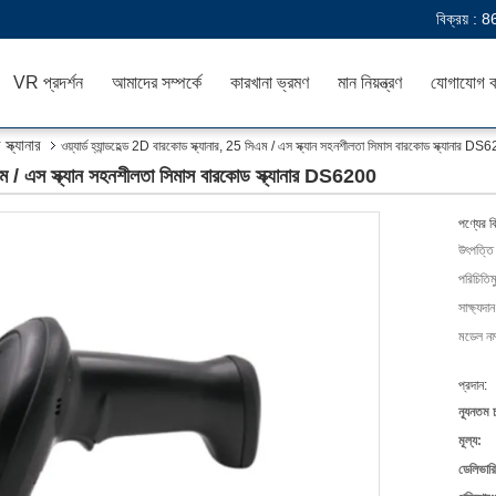
বিক্রয় :
8
VR প্রদর্শন
আমাদের সম্পর্কে
কারখানা ভ্রমণ
মান নিয়ন্ত্রণ
যোগাযোগ ক
্ক্যানার
ওয়্যার্ড হ্যান্ডহেল্ড 2D বারকোড স্ক্যানার, 25 সিএম / এস স্ক্যান সহনশীলতা সিমাস বারকোড স্ক্যানার D
 সিএম / এস স্ক্যান সহনশীলতা সিমাস বারকোড স্ক্যানার DS6200
পণ্যের ব
উৎপত্তি
পরিচিতিম
সাক্ষ্যদান
মডেল নম্
প্রদান:
ন্যূনতম 
মূল্য:
ডেলিভারি