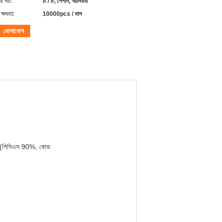
 শর্ত:
টি / টি, পেপাল, আলিবাবা
ক্ষমতা:
10000pcs / মাস
যোগাযোগ
ি (পিসিএস 90%, কোড