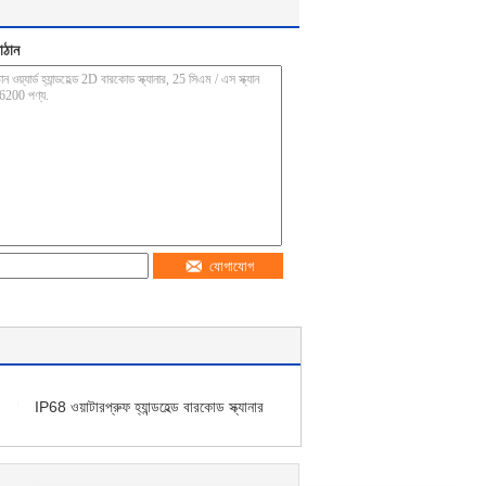
াঠান
যোগাযোগ
IP68 ওয়াটারপ্রুফ হ্যান্ডহেল্ড বারকোড স্ক্যানার