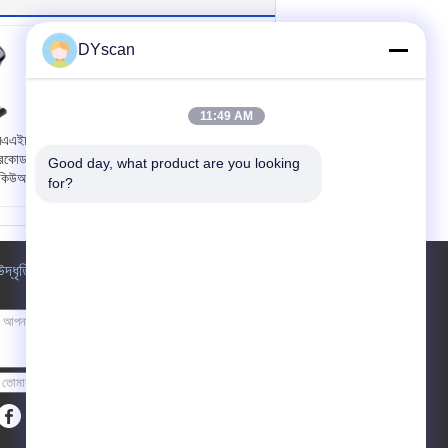
DYscan
11:49 AM
মএএইচ
32 বিট সিপিইউ 1 ডি
বারকোড
সিসিডি বারকোড স্ক্যানার,
Good day, what product are you looking 
স কিউআর
ইউএসবি তারযুক্ত সুপার
for?
মার্কেট কিউআর কোড
ওএস
স্ক্যানার
স্ক্যান টাইপ:
লিনিয়ার সিসিডি
35 সিএ
আলোর উৎস:
দৃশ্যমান লাল
উদ্ধৃতির জন্য আবেদন
আলো, 625 ± 10nm
মিলিল ：
সিপিইউ:
32-বিট
 ， 13
নিয়মন:
2500
70 মিমি
পাঠান