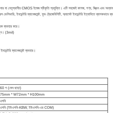
ার যা নেতৃস্থানীয় CMOS ইমেজ স্বীকৃতি প্রযুক্তি।
এটি সহজেই কাগজ, পণ্য, স্ক্রিন এবং অন্যান
্রেস ডেলিভারি, ইনভেন্টরি ম্যানেজমেন্ট, ফুড ট্রেজেবিলিটি, অ্যাসেট ইনভেন্টরি ইত্যাদিতে ব্যাপকভাবে ব্
়ক ব্যবহার করে।
ুন।
(3mil)
 ইনভেন্টরি ম্যানেজমেন্ট ব্যবহার।
60 গ (কেব ছাড়া)
175mm * W72mm * H100mm
এসবি
এসবি (ইউএসবি-KBW, ইউএসবি-এর COM)