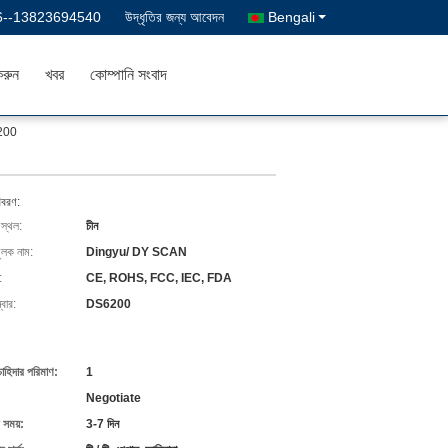
6--13823694540
উদ্ধৃতির জন্য আবেদন
Bengali
রুন
খবর
কোম্পানি সংবাদ
S6200
িবরণ:
 স্থল:
চীন
ুলক নাম:
Dingyu/ DY SCAN
:
CE, ROHS, FCC, IEC, FDA
বার:
DS6200
চাহিদার পরিমাণ:
1
Negotiate
 সময়:
3-7 দিন