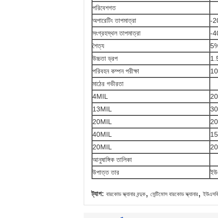
পরিবেশগত
অপারেটিং তাপমাত্রা
-2
সংগ্রহস্থল তাপমাত্রা
-4
শৈত্য
5%
উচ্চতা ড্রপ
1.
পরিবহন কম্পন পরীক্ষা
1
মাঠের গভীরতা
4MIL
20
13MIL
30
20MIL
20
40MIL
15
20MIL
20
আনুষাঙ্গিক তালিকা
উপাত্ত তার
ইউএ
,
,
ট্যাগ:
বারকোড স্ক্যানার বন্দুক
সেন্টিমোস বারকোড স্ক্যানার
ইউএসবি হ্