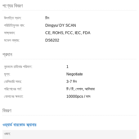
পণ্যের বিবরণ
উৎপত্তি স্থল:
চীন
পরিচিতিমুলক নাম:
Dingyu/ DY SCAN
সাক্ষ্যদান:
CE, ROHS, FCC, IEC, FDA
মডেল নম্বার:
DS6202
প্রদান
ন্যূনতম চাহিদার পরিমাণ:
1
মূল্য:
Negotiate
ডেলিভারি সময়:
3-7 দিন
পরিশোধের শর্ত:
টি / টি, পেপাল, আলিবাবা
যোগানের ক্ষমতা:
10000pcs / মাস
বিবরণ
ওয়্যার্ড বারকোড স্ক্যানার
ওজন: