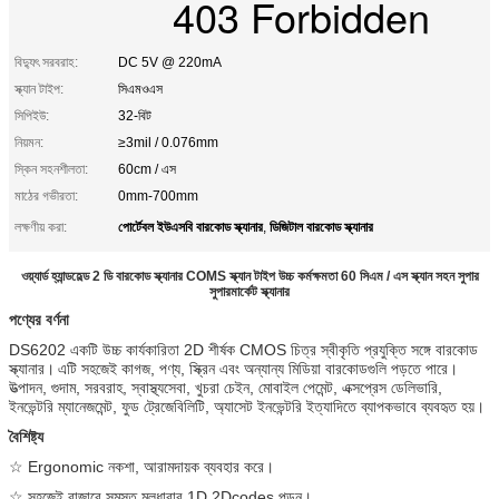
403 Forbidden
বিদ্যুৎ সরবরাহ:
DC 5V @ 220mA
স্ক্যান টাইপ:
সিএমওএস
সিপিইউ:
32-বিট
নিয়মন:
≥3mil / 0.076mm
স্কিন সহনশীলতা:
60cm / এস
মাঠের গভীরতা:
0mm-700mm
পোর্টেবল ইউএসবি বারকোড স্ক্যানার
ডিজিটাল বারকোড স্ক্যানার
লক্ষণীয় করা:
,
ওয়্যার্ড হ্যান্ডহেল্ড 2 ডি বারকোড স্ক্যানার COMS স্ক্যান টাইপ উচ্চ কর্মক্ষমতা 60 সিএম / এস স্ক্যান সহন সুপার
সুপারমার্কেট স্ক্যানার
পণ্যের বর্ণনা
DS6202 একটি উচ্চ কার্যকারিতা 2D শীর্ষক CMOS চিত্র স্বীকৃতি প্রযুক্তি সঙ্গে বারকোড
স্ক্যানার।
এটি সহজেই কাগজ, পণ্য, স্ক্রিন এবং অন্যান্য মিডিয়া বারকোডগুলি পড়তে পারে।
উত্পাদন, গুদাম, সরবরাহ, স্বাস্থ্যসেবা, খুচরা চেইন, মোবাইল পেমেন্ট, এক্সপ্রেস ডেলিভারি,
ইনভেন্টরি ম্যানেজমেন্ট, ফুড ট্রেজেবিলিটি, অ্যাসেট ইনভেন্টরি ইত্যাদিতে ব্যাপকভাবে ব্যবহৃত হয়।
বৈশিষ্ট্য
☆ Ergonomic নকশা, আরামদায়ক ব্যবহার করে।
☆ সহজেই বাজারে সমস্ত মূলধারার 1D 2Dcodes পড়ুন।