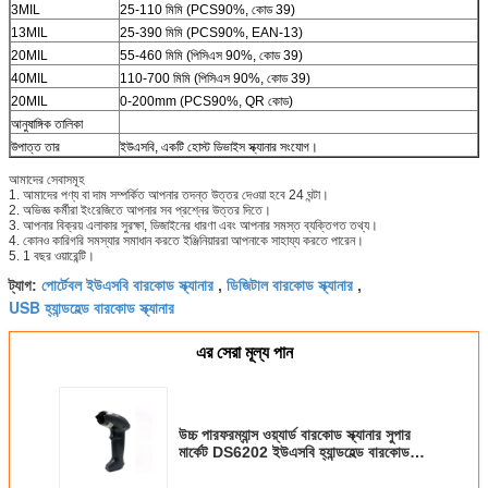
3MIL
25-110 মিমি (PCS90%, কোড 39)
13MIL
25-390 মিমি (PCS90%, EAN-13)
20MIL
55-460 মিমি (পিসিএস 90%, কোড 39)
40MIL
110-700 মিমি (পিসিএস 90%, কোড 39)
20MIL
0-200mm (PCS90%, QR কোড)
আনুষাঙ্গিক তালিকা
উপাত্ত তার
ইউএসবি, একটি হোস্ট ডিভাইস স্ক্যানার সংযোগ।
আমাদের সেবাসমূহ
1. আমাদের পণ্য বা দাম সম্পর্কিত আপনার তদন্ত উত্তর দেওয়া হবে 24 ঘন্টা।
2. অভিজ্ঞ কর্মীরা ইংরেজিতে আপনার সব প্রশ্নের উত্তর দিতে।
3. আপনার বিক্রয় এলাকার সুরক্ষা, ডিজাইনের ধারণা এবং আপনার সমস্ত ব্যক্তিগত তথ্য।
4. কোনও কারিগরি সমস্যার সমাধান করতে ইঞ্জিনিয়াররা আপনাকে সাহায্য করতে পারেন।
5. 1 বছর ওয়ারেন্টি।
পোর্টেবল ইউএসবি বারকোড স্ক্যানার
ডিজিটাল বারকোড স্ক্যানার
ট্যাগ:
,
,
USB হ্যান্ডহেল্ড বারকোড স্ক্যানার
এর সেরা মূল্য পান
উচ্চ পারফরম্যান্স ওয়্যার্ড বারকোড স্ক্যানার সুপার
মার্কেট DS6202 ইউএসবি হ্যান্ডহেল্ড বারকোড
স্ক্যানার