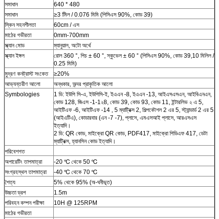
সমাধান
640 * 480
সমাধান
≥3 মিিল / 0.076 মিমি (পিসিএস 90%, কোড 39)
স্কিন সহনশীলতা
60cm / এস
মাঠের গভীরতা
0mm-700mm
স্ক্যান মোড
ম্যানুয়াল, অটো অর্থে
স্ক্যান ইঙ্গল
রোল 360 °, পিচ ± 60 °, স্কুভেল ± 60 ° (পিসিএস 90%, কোড 39,10 মিলিল /
0.25 মিমি)
মুদ্রণ কনট্রাস্ট সংকেত
≥20%
আভ্যন্তরীণ আলো
অন্ধকার, অন্দর প্রাকৃতিক আলো
Symbologies
1 ডি: ইউপি সি-এ, ইউপিসি-ই, ইএএন -8, ইএএন -13, আইএসএসএন, আইবিএনএন,
কোড 128, জিএস -1-1২8, কোড 39, কোড 93, কোড 11, ইন্টারলিভ ২ এ 5,
আইটিএফ -6, আইটিএফ -14 , 5 ম্যাট্রিক্স 2, শিল্পকৌশল 2 এর 5, স্ট্যান্ডার্ড 2 এর 5
(আইএটিএ), কোডারবার (এন -7 -7), প্লাসে, এমএসআই প্লাসে, আরএসএস
ইত্যাদি।
2 ডি: QR কোড, মাইক্রো QR কোড, PDF417, মাইক্রো পিডিএফ 417, ডেটা
ম্যাট্রিক্স, হ্যানসিন কোড ইত্যাদি।
পরিবেশগত
অপারেটিং তাপমাত্রা
-20 ℃ থেকে 50 ℃
সংগ্রহস্থল তাপমাত্রা
-40 ℃ থেকে 70 ℃
শৈত্য
5% থেকে 95% (অ-ঘনীভূত)
উচ্চতা ড্রপ
1.5m
পরিবহন কম্পন পরীক্ষা
10H @ 125RPM
মাঠের গভীরতা