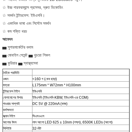
☆ উচ্চ পারফরম্যান্স প্রসেসর, দ্রুত ডিকোডিং
☆ সমর্থন ইন্টারফেস: ইউএসবি।
☆ একাধিক ভাষা এবং সিস্টেম সমর্থন
☆ কম শক্তি খরচ
আবেদন
▅ সুপারমার্কেটের গুদাম
▅ মোবাইল পেমেন্ট ▅ খুচরো শিকল
▅ কুরিয়ার ▅ স্বাস্থ্যসেবা
দৈহিক পরামিতি
ওজন
≈160 গ (কেব ছাড়া)
মাত্রা
L175mm * W72mm * H100mm
ইন্টারফেস টাইপ
ইউএসবি
যোগাযোগের উপায়
ইউএসবি (ইউএসবি-KBW, ইউএসবি-এর COM)
পাওয়ার সাপ্লাই
DC 5V @ 220mA (কাজ)
কর্মক্ষমতা
স্ক্যান টাইপ
সিএমওএস
আলোর উৎস
লাল আলো LED 625 ± 10nm (লক্ষ্য), 6500K LEDs (আলো)
সিপিইউ
32-বিট