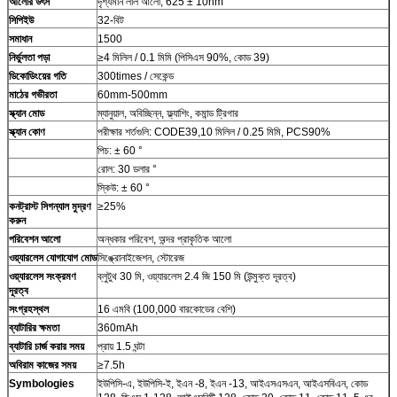
আলোর উৎস
দৃশ্যমান লাল আলো, 625 ± 10nm
সিপিইউ
32-বিট
সমাধান
1500
নির্ভুলতা পড়া
≥4 মিলিল / 0.1 মিমি (পিসিএস 90%, কোড 39)
ডিকোডিংয়ের গতি
300times / সেকেন্ড
মাঠের গভীরতা
60mm-500mm
স্ক্যান মোড
ম্যানুয়াল, অবিচ্ছিন্ন, ফ্ল্যাশিং, কমান্ড ট্রিগার
স্ক্যান কোণ
পরীক্ষার শর্তগুলি: CODE39,10 মিলিল / 0.25 মিমি, PCS90%
পিচ: ± 60 °
রোল: 30 ডলার °
স্কিউ: ± 60 °
কনট্রাস্ট সিগন্যাল মুদ্রণ
≥25%
করুন
পরিবেশন আলো
অন্ধকার পরিবেশ, অন্দর প্রাকৃতিক আলো
ওয়্যারলেস যোগাযোগ মোড
সিঙ্ক্রোনাইজেশন, স্টোরেজ
ওয়্যারলেস সংক্রমণ
ব্লুটুথ 30 মি, ওয়্যারলেস 2.4 জি 150 মি (উন্মুক্ত দূরত্ব)
দূরত্ব
সংগ্রহস্থল
16 এমবি (100,000 বারকোডের বেশি)
ব্যাটারির ক্ষমতা
360mAh
ব্যাটারি চার্জ করার সময়
প্রায় 1.5 ঘন্টা
অবিরাম কাজের সময়
≥7.5h
Symbologies
ইউপিসি-এ, ইউপিসি-ই, ইএন -8, ইএন -13, আইএসএসএন, আইএসবিএন, কোড