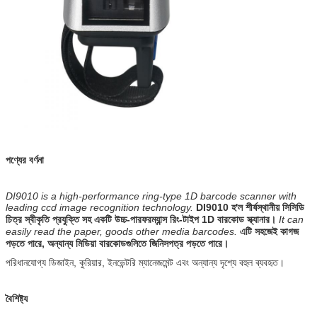
পণ্যের বর্ণনা
DI9010 is a high-performance ring-type 1D barcode scanner with
leading ccd image recognition technology.
DI9010 হ'ল শীর্ষস্থানীয় সিসিডি
চিত্র স্বীকৃতি প্রযুক্তি সহ একটি উচ্চ-পারফরম্যান্স রিং-টাইপ 1D বারকোড স্ক্যানার।
It can
easily read the paper, goods other media barcodes.
এটি সহজেই কাগজ
পড়তে পারে, অন্যান্য মিডিয়া বারকোডগুলিতে জিনিসপত্র পড়তে পারে।
পরিধানযোগ্য ডিজাইন, কুরিয়ার, ইনভেন্টরি ম্যানেজমেন্ট এবং অন্যান্য দৃশ্যে বহুল ব্যবহৃত।
বৈশিষ্ট্য