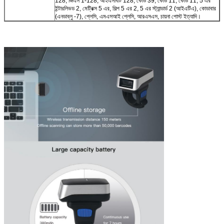
128, জিএস 1-128, আইএসবিটি 128, কোড 39, কোড 11, কোড 11, 5 এর
ইন্টারলিভড 2, মেট্রিক্স 5 এর, শিল্প 5 এর 2, 5 এর স্ট্যান্ডার্ড 2 (আইএটিএ), কোডাবার
(এনডাব্লু -7), প্লেসি, এমএসআই প্লেসি, আরএসএস, চায়না পোস্ট ইত্যাদি।