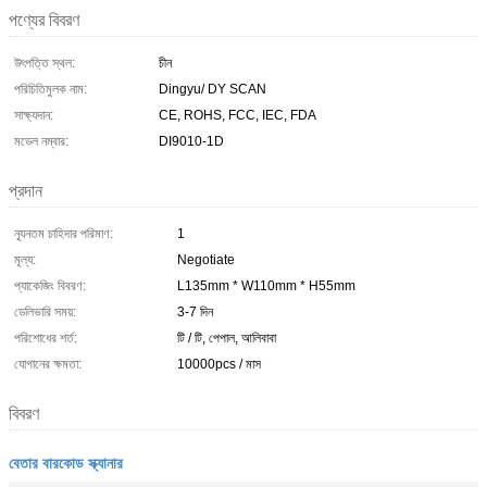
পণ্যের বিবরণ
উৎপত্তি স্থল:
চীন
পরিচিতিমুলক নাম:
Dingyu/ DY SCAN
সাক্ষ্যদান:
CE, ROHS, FCC, IEC, FDA
মডেল নম্বার:
DI9010-1D
প্রদান
ন্যূনতম চাহিদার পরিমাণ:
1
মূল্য:
Negotiate
প্যাকেজিং বিবরণ:
L135mm * W110mm * H55mm
ডেলিভারি সময়:
3-7 দিন
পরিশোধের শর্ত:
টি / টি, পেপাল, আলিবাবা
যোগানের ক্ষমতা:
10000pcs / মাস
বিবরণ
বেতার বারকোড স্ক্যানার