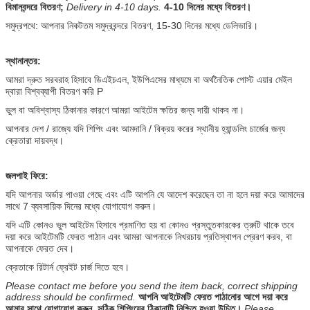
বিমানবন্দরে বিতরণ;
Delivery in 4-10 days.
4-10 দিনের মধ্যে বিতরণ।
সমুদ্রপথে: আপনার নিকটতম সমুদ্রবন্দরে বিতরণ, 15-30 দিনের মধ্যে ডেলিভারি।
স্থানান্তর:
আমরা দ্রুত সরবরাহ হিসাবে ডিএইচএল, ইউপিএসের মাধ্যমে বা অর্থনৈতিক পোস্ট এয়ার মেইল ​​
দ্বারা বিশ্বব্যাপী বিতরণ করি P
ভুল বা অবিশ্বাস্য ঠিকানার কারণে আমরা আইটেম ক্ষতির জন্য দায়ী থাকব না।
আপনার দেশ / রাজ্যে যদি শিপিং এবং আমদানি / বিক্রয় করের স্থানীয় হ্যান্ডলিং চার্জের জন্য
ক্রেতারা দায়বদ্ধ।
জলপাই ফিরে:
যদি আপনার অর্ডার পাওয়া গেছে এবং এটি আপনি যে আদেশ করেছেন তা না হলে দয়া করে আমাদের
সাথে 7 ব্যবসায়িক দিনের মধ্যে যোগাযোগ করুন।
যদি এটি কোনও ভুল আইটেম হিসাবে প্রমাণিত হয় বা কোনও প্রস্তুতকারকের ত্রুটি থাকে তবে
দয়া করে আইটেমটি ফেরত পাঠান এবং আমরা আপনাকে নিখরচায় প্রতিস্থাপন প্রেরণ করব, বা
আপনাকে ফেরত দেব।
ক্রেতাকে রিটার্ন ফ্রেইট চার্জ দিতে হবে।
Please contact me before you send the item back, correct shipping
address should be confirmed.
আপনি আইটেমটি ফেরত পাঠানোর আগে দয়া করে
আমার সাথে যোগাযোগ করুন, সঠিক শিপিংয়ের ঠিকানাটি নিশ্চিত হওয়া উচিত।
Please