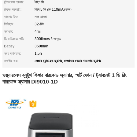
ইন্টারফেস প্রকার:
টাইপ সি
বিদ্যুৎ সরবরাহ:
ডিসি 5 ভি @ 110mA (কাজ)
আলোর উৎস:
লাল আলো
সিপিইউ:
32-বিট
সমাধান:
4mil
ডিকোডিংয়ের গতি:
300times / সেকেন্ড
Battey:
360mah
সময় ব্যার্থতার:
1.5h
লেজার হ্যান্ডহেল্ড স্ক্যানার
লেজারের বেতার বারকোড স্ক্যানার
লক্ষণীয় করা:
,
ওয়্যারলেস ব্লুটুথ ফিঙ্গার বারকোড স্ক্যানার, স্মার্ট ফোন / ট্যাবলেট 1 ডি রিং
বারকোড স্ক্যানার DI9010-1D