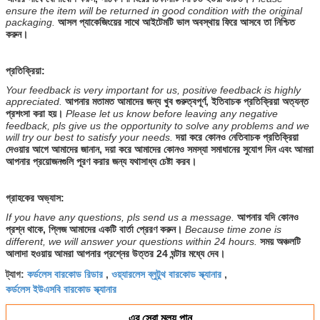
ensure the item will be returned in good condition with the original
packaging.
আসল প্যাকেজিংয়ের সাথে আইটেমটি ভাল অবস্থায় ফিরে আসবে তা নিশ্চিত
করুন।
প্রতিক্রিয়া:
Your feedback is very important for us, positive feedback is highly
appreciated.
আপনার মতামত আমাদের জন্য খুব গুরুত্বপূর্ণ, ইতিবাচক প্রতিক্রিয়া অত্যন্ত
প্রশংসা করা হয়।
Please let us know before leaving any negative
feedback, pls give us the opportunity to solve any problems and we
will try our best to satisfy your needs.
দয়া করে কোনও নেতিবাচক প্রতিক্রিয়া
দেওয়ার আগে আমাদের জানান, দয়া করে আমাদের কোনও সমস্যা সমাধানের সুযোগ দিন এবং আমরা
আপনার প্রয়োজনগুলি পূরণ করার জন্য যথাসাধ্য চেষ্টা করব।
গ্রাহকের অভ্যাস:
If you have any questions, pls send us a message.
আপনার যদি কোনও
প্রশ্ন থাকে, প্লিজ আমাদের একটি বার্তা প্রেরণ করুন।
Because time zone is
different, we will answer your questions within 24 hours.
সময় অঞ্চলটি
আলাদা হওয়ায় আমরা আপনার প্রশ্নের উত্তর 24 ঘন্টার মধ্যে দেব।
কর্ডলেস বারকোড রিডার
ওয়্যারলেস ব্লুটুথ বারকোড স্ক্যানার
ট্যাগ:
,
,
কর্ডলেস ইউএসবি বারকোড স্ক্যানার
এর সেরা মূল্য পান