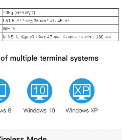
≈35g (কেবল ছাড়াই)
L51.5 মিমি * ডাব্লু 35 মিমি * এইচ 45 মিমি
টাইপ সি
ডিসি 5 ভি, স্ট্যান্ডবাই বর্তমান: 47 এমএ, ডিকোডেড গড় বর্তমান: 180 এমএ