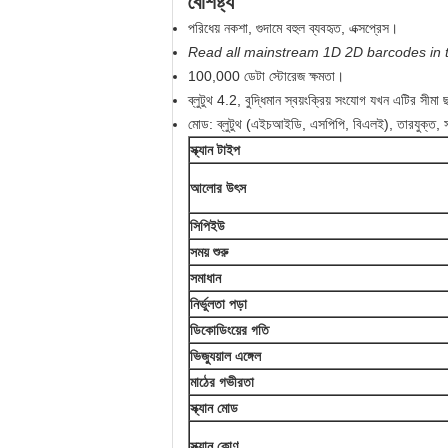
বৈশিষ্ট্য
পরিধেয় নকশা, গুদামে বহুল ব্যবহৃত, এক্সপ্রেস।
Read all mainstream 1D 2D barcodes in t
100,000 ডেটা স্টোরেজ ক্ষমতা।
ব্লুটুথ 4.2, বুদ্ধিমান স্বয়ংক্রিয় সংযোগ যখন এটির সীমা ছাড
মোড: ব্লুটুথ (এইচআইডি, এসপিপি, বিএলই), তারযুক্ত,
স্ক্যান টাইপ
আলোর উৎস
সিপিইউ
সময় শুরু
সমাধান
নির্ভুলতা পড়া
ডিকোডিংয়ের গতি
ভিজ্যুয়াল এঙ্গেল
মাঠের গভীরতা
স্ক্যান মোড
স্ক্যান কোণ