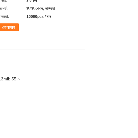
 সময়:
3-7 দিন
 শর্ত:
টি / টি, পেপাল, আলিবাবা
ক্ষমতা:
10000pcs / মাস
যোগাযোগ
3mil: 55 ~