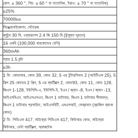
রোল: ± 360 °, পিচ: ± 60 ° বা ততোধিক, ইয়াও: ± 70 ° বা ততোধিক)
≥25%
70000lux
সিঙ্ক্রোনাইজেশন, স্টোরেজ
ব্লুটুথ 30 মি, ওয়্যারলেস 2.4 জি 150 মি (উন্মুক্ত দূরত্ব)
16 এমবি (100,000 বারকোডের বেশি)
360mAh
প্রায় 1.5 ঘন্টা
≥3h
1 ডি: কোডাবার, কোড 39, কোড 32, 5 এর ইন্টারলিভড 2 (আইটিএফ 25), 5
শিল্প 25 কোডের 2 শিল্প, 5 এর ম্যাট্রিক্স 2, কোড93, কোড 11, কোড 128,
জিএস 1-128, ইউপিসি-এ, ইউপিসি-ই, ইএন / জ্যান -8, ইএন / জ্যান -13,
আইএসবিএন, আইএসএসএন, জিএস 1 ডাটাবার, জিএস 1 ডাটাবার সীমাবদ্ধ,
জিএস 1 ডাটাবার প্রসারিত, আইএসবিটি, এমএসআই, ফেব্রাবান (ব্রাজিল ব্যাংক
কোড)
2 ডি: পিডিএফ 417, মাইক্রো পিডিএফ 417, কিউআর কোড, মাইক্রো
কিউআর, ডেটা ম্যাট্রিক্স, অ্যাজটেক