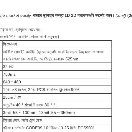
he market easily.
বাজারে মূলধারার সমস্ত 1D 2D বারকোডগুলি সহজেই পড়ুন।
(3mil)
(3
়িয়ে যায়, ম্যানুয়াল সেটিং নয়।
 সহজেই পিসি, মোবাইল ফোনের সাথে সংযুক্ত।
সিএমওএস
লাইটিং: হোয়াইট এলইডি (দূরত্ব অনুযায়ী স্বয়ংক্রিয়ভাবে উজ্জ্বলতা সামঞ্জস্য
করুন) লক্ষ্য: রেড এলইডি, তরঙ্গদৈর্ঘ্য কভারেজ 525nm
32-বিট
750ms
640 * 480
1 ডি: ≥3 মিলিল, 2 ডি: PC8.7 মিলিল @ পিসি 90%
25cm / এস
অনুভূমিক 40 ° tical উল্লম্ব 30 ° °
3mil: 55 ~ 100mm, 13mil: 55 ~ 350mm
ট্রিগার মোড, অটো সেন্স মোড
পরীক্ষার শর্তগুলি: CODE39,10 মিলিল / 0.25 মিমি, PCS90%