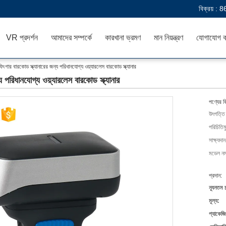
বিক্রয় :
8
VR প্রদর্শন
আমাদের সম্পর্কে
কারখানা ভ্রমণ
মান নিয়ন্ত্রণ
যোগাযোগ ক
ুথ ফিংগার বারকোড স্ক্যানারের জন্য পরিধানযোগ্য ওয়্যারলেস বারকোড স্ক্যানার
ন্য পরিধানযোগ্য ওয়্যারলেস বারকোড স্ক্যানার
পণ্যের ব
উৎপত্তি
পরিচিতিম
সাক্ষ্যদান
মডেল নম্
প্রদান:
ন্যূনতম 
মূল্য:
প্যাকেজি