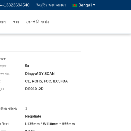
6--13823694540
উদ্ধৃতির জন্য আবেদন
Bengali
রুন
খবর
কোম্পানি সংবাদ
িবরণ:
 স্থল:
চীন
ুলক নাম:
Dingyu/ DY SCAN
:
CE, ROHS, FCC, IEC, FDA
বার:
DI9010 -2D
চাহিদার পরিমাণ:
1
Negotiate
ং বিবরণ:
L135mm * W110mm * H55mm