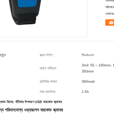
ডেলিভারি
পরিশোধের
যোগানের 
লুটুথ
স্ক্যান টাইপ:
সিএমওএস
3mil: 55 ~ 100mm, 1
মাঠের গভীরতা:
350mm
ব্যাটারির ক্ষমতা:
360mah
সময় ব্যার্থতার:
1.5h
রকোড রিডার
,
বাঁধিবার উপকরণ USB বারকোড স্ক্যানার
র জন্য পরিধানযোগ্য ওয়্যারলেস বারকোড স্ক্যানার