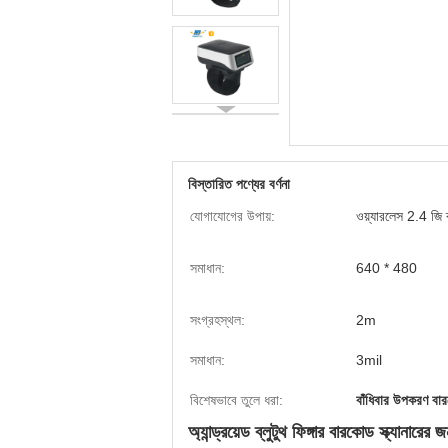
বিস্তারিত পণ্যের বর্ণনা
যোগাযোগের উপায়:
ওয়্যারলেস 2.4 জি ব্
সমাধান:
640 * 480
সংগ্রহস্থল:
2m
সমাধান:
3mil
বিশেষভাবে তুলে ধরা:
বাঁধিবার উপকরণ বা
অ্যান্ড্রয়েড ব্লুটুথ ফিঙ্গার বারকোড স্ক্যানারে