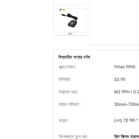
বিস্তারিত পণ্যের বর্ণনা
স্ক্যান টাইপ:
লিনিয়ার সিসিডি
সিপিইউ:
32-বিট
নির্ভুলতা পড়া:
M3 মিলিল / 0.
মাঠের গভীরতা:
30mm-700
মাত্রা:
(এল) 70 মিমি * 
বিশেষভাবে তুলে ধরা:
শিল্প ফিক্সড বারকো