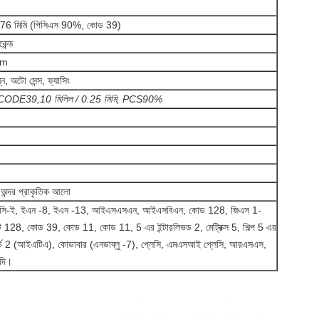
076 মিমি (পিসিএস 90%, কোড 39)
েন্ড
mm
ন্ন, অটো সেন্স, ফ্যাসিং
ুলি: CODE39,10 মিলিল / 0.25 মিমি, PCS90%
 অন্দর প্রাকৃতিক আলো
িসি-ই, ইএন -8, ইএন -13, আইএসএসএন, আইএসবিএন, কোড 128, জিএস 1-
128, কোড 39, কোড 11, কোড 11, 5 এর ইন্টারলিভড 2, মেট্রিক্স 5, শিল্প 5 এর
্ডার্ড 2 (আইএটিএ), কোডাবার (এনডাব্লু -7), প্লেসি, এমএসআই প্লেসি, আরএসএস,
াদি।