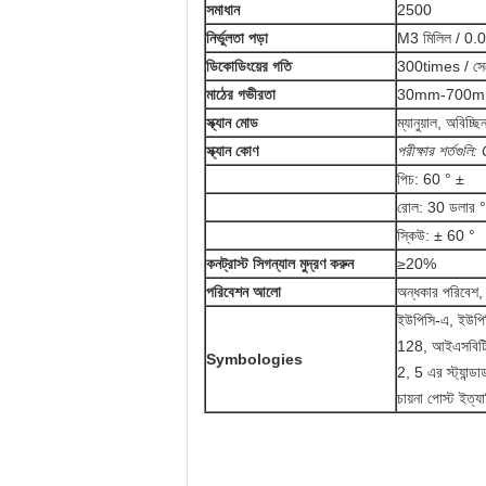
সমাধান
2500
নির্ভুলতা পড়া
M3 মিলিল / 0.
ডিকোডিংয়ের গতি
300times / সেক
মাঠের গভীরতা
30mm-700
স্ক্যান মোড
ম্যানুয়াল, অবিচ্ছি
স্ক্যান কোণ
পরীক্ষার শর্তগ
পিচ: 60 ° ±
রোল: 30 ডলার °
স্কিউ: ± 60 °
কনট্রাস্ট সিগন্যাল মুদ্রণ করুন
≥20%
পরিবেশন আলো
অন্ধকার পরিবেশ,
ইউপিসি-এ, ইউপ
128, আইএসবিটি 
Symbologies
2, 5 এর স্ট্যান
চায়না পোস্ট ইত্য