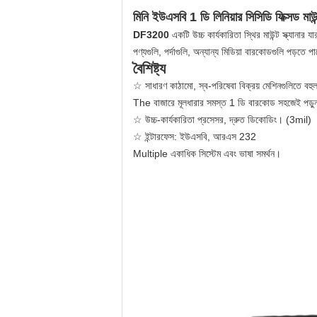
মিনি ইউএসবি 1 ডি লিনিয়ার সিসিডি ফিক্সড মাউন
DF3200
একটি উচ্চ কার্যকারিতা স্থির মাউন্ট স্ক্যানার য
পণ্যগুলি, পর্দাগুলি, অন্যান্য মিডিয়া বারকোডগুলি পড়ত
বৈশিষ্ট্য
☆ সাধারণ কাঠামো, স্ব-পরিষেবা বিক্রয় মেশিনগুলিতে বহু
The বাজারে মূলধারার সমস্ত 1 ডি বারকোড সহজেই পড়
☆ উচ্চ-কার্যকারিতা প্রসেসর, দ্রুত ডিকোডিং। (3mil)
☆ ইন্টারফেস: ইউএসবি, আরএস 232
Multiple একাধিক সিস্টেম এবং ভাষা সমর্থন।