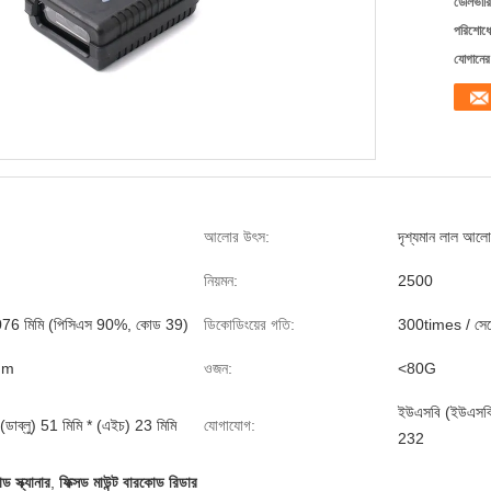
ডেলিভারি
পরিশোধের
যোগানের 
আলোর উৎস:
দৃশ্যমান লাল আ
নিয়মন:
2500
076 মিমি (পিসিএস 90%, কোড 39)
ডিকোডিংয়ের গতি:
300times / সেকে
mm
ওজন:
<80G
ইউএসবি (ইউএস
(ডাব্লু) 51 মিমি * (এইচ) 23 মিমি
যোগাযোগ:
232
ড স্ক্যানার
,
ফিক্সড মাউন্ট বারকোড রিডার