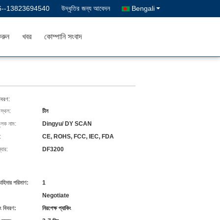
6--13823694540
উদ্ধৃতির জন্য আবেদন
Bengali
রুন
খবর
কোম্পানি সংবাদ
িবরণ:
 স্থল:
চীন
ুলক নাম:
Dingyu/ DY SCAN
:
CE, ROHS, FCC, IEC, FDA
বার:
DF3200
চাহিদার পরিমাণ:
1
Negotiate
ং বিবরণ:
নিরপেক্ষ প্যাকিং