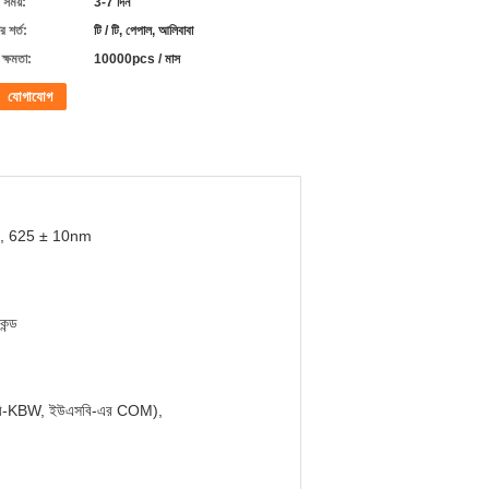
 সময়:
3-7 দিন
 শর্ত:
টি / টি, পেপাল, আলিবাবা
ক্ষমতা:
10000pcs / মাস
যোগাযোগ
লো, 625 ± 10nm
ন্ড
বি-KBW, ইউএসবি-এর COM),