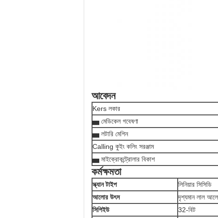
আবেদন
Kers লকার
▅ মেডিকেল গবেষণা
▅ লটারি মেশিন
Calling কুইং কলিং সরঞ্জাম
▅ মাইক্রোকন্ট্রোলার বিকাশ
কর্মক্ষমতা
স্ক্যান টাইপ
লিনিয়ার সিসিডি
আলোর উৎস
দৃশ্যমান লাল 
সিপিইউ
32-বিট