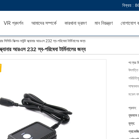
বিক্রয় :
8
VR প্রদর্শন
আমাদের সম্পর্কে
কারখানা ভ্রমণ
মান নিয়ন্ত্রণ
যোগাযোগ ক
ার সিসিডি ফিক্সড মাউন্ট স্ক্যানার আরএস 232 স্ব-পরিষেবা টার্মিনালের জন্য
স্ক্যানার আরএস 232 স্ব-পরিষেবা টার্মিনালের জন্য
পণ্যের ব
উৎপত্তি
পরিচিতিম
সাক্ষ্যদান
মডেল নম্
প্রদান:
ন্যূনতম 
মূল্য:
প্যাকেজি