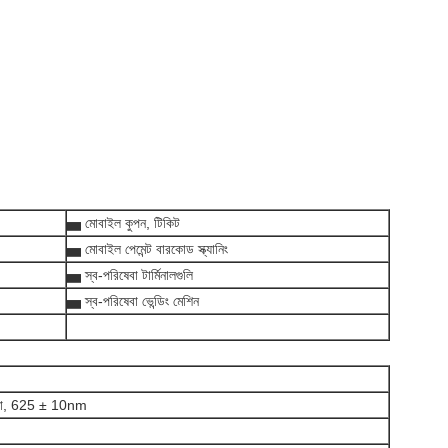
▅ মোবাইল কুপন, টিকিট
▅ মোবাইল পেমেন্ট বারকোড স্ক্যানিং
▅ স্ব-পরিষেবা টার্মিনালগুলি
▅ স্ব-পরিষেবা ভেন্ডিং মেশিন
আলো, 625 ± 10nm