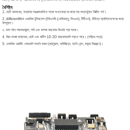
বৈশিষ্ট্য
1. ছোট আকারের, অন্যান্য সরঞ্জামগুলিতে সহজ সংহতকরণের জন্য স্ব-অন্তর্ভুক্ত ফিক্সিং গর্ত।
2. differentচ্ছিক একাধিক ইন্টারফেস {ইউএসবি (কেবিডাব্লু, সিওএম), টিটিএল}, বিভিন্ন অ্যাপ্লিকেশনের জন্য
উপযুক্ত।
৩. ভাল পঠন পারফরম্যান্স, পর্দা এবং কাগজ বারকোড উভয়ই পড়া সহজ।
4. উচ্চ-সংজ্ঞা ক্যামেরা, ছোট এবং জটিল 1D 2D বারকোডগুলি পড়তে পারে। (পরিচয় পত্র)
5. একাধিক ওয়ার্কিং মোডগুলি সমর্থন করুন (ম্যানুয়াল, অবিচ্ছিন্ন, অটো সেন্স, কমান্ড নিয়ন্ত্রণ)।