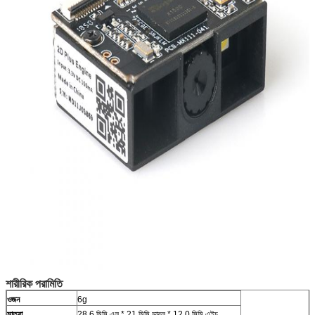
শারীরিক পরামিতি
ওজন
6g
মাত্রা
28.6 মিমি এল * 21 মিমি ডাব্লু * 12.0 মিমি এইচ