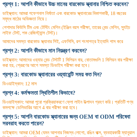
প্রশ্ন 1: আপনি কীভাবে উচ্চ মানের বারকোড স্ক্যানার নিশ্চিত করবেন?
ডাইস্ক্যান: আমরা পফেশনাল নির্মাতা এবং বারকোড স্ক্যানারের বিকাশকারী, 18 বছরের
সমৃদ্ধ মাঠের অভিজ্ঞতা নিয়ে।
পেশাদার কিউসি টিম এবং টেস্টিং মেশিন (ইঞ্জিন বয়স পরীক্ষা, তারের বেন্ড মেশিন, স্যুইচ
লাইফ টেস্ট, শক রেজিস্ট্যান্স টেস্ট)।
আমাদের সমস্ত বারকোড স্ক্যানার সিই, এফসিসি, রশ শংসাপত্র ইত্যাদি পাস করে
প্রশ্ন 2: আপনি কীভাবে মান নিয়ন্ত্রণ করবেন?
ডাইস্ক্যান: আমাদের ওয়্যার বেন্ড টেস্টটি 1 মিলিয়ন বার, বোতামগুলি 1 মিলিয়ন বার পরীক্ষা
করা হয়, প্রেরণের আগে সমস্ত ডিভাইস পরীক্ষা করা হবে।
প্রশ্ন 3: বারকোড স্ক্যানারের ওয়্যারেন্টি সময় কত দিন?
ডিওয়াইস্কান: 12 মাস
প্রশ্ন 4: কর্মক্ষমতা স্থিতিশীল কিভাবে?
ডিওয়াইস্কান: আমরা পুরো প্রক্রিয়াকরণে ফ্লো লাইন উত্পাদন গ্রহণ করি।
প্রতিটি পণ্য
কমপক্ষে ডেলিভারির আগে 4 বার পরীক্ষা করা হবে।
প্রশ্ন 5: আপনি বারকোড স্ক্যানারের জন্য OEM বা ODM পরিষেবা
সরবরাহ করতে পারেন?
ডাইস্ক্যান: আমরা OEM যেমন আপনার নিজস্ব লোগো, রঙিন বাক্স, ব্যবহারকারী ম্যানুয়াল