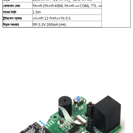
যোগাযোগ মোড
ইউএসবি (ইউএসবি-KBW, ইউএসবি-এর COM), TTL এর
তারের দৈর্ঘ্য
1.5m
ইন্টারফেস প্রকার
এফএফসি 12 পিআইএন পিচ 0.5
বিদ্যুৎ সরবরাহ
ডিসি 3.3V 260mA (কাজ)
একটি বার্তা রেখে যান
আমরা শীঘ্রই আপনাকে আবার কল করব!