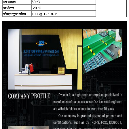
রুক্ষ মেজাজ.
60 ℃
লো টেম্পে
-20 ℃
পরিবহন স্পন্দন পরীক্ষা
10H @ 125RPM