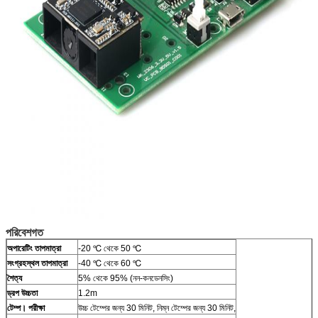
পরিবেশগত
জমা দিন
অপারেটিং তাপমাত্রা
-20 ℃ থেকে 50 ℃
সংগ্রহস্থল তাপমাত্রা
-40 ℃ থেকে 60 ℃
শৈত্য
5% থেকে 95% (নন-কনডেনসিং)
ড্রপ উচ্চতা
1.2m
টেম্প।
পরীক্ষা
উচ্চ টেম্পের জন্য 30 মিনিট, নিম্ন টেম্পের জন্য 30 মিনিট,