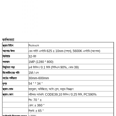
কর্মক্ষমতা
স্ক্যান টাইপ
সিএমওএস
আলোর উৎস
রেড লাইট এলইডি 625 ± 10nm (লক্ষ্য), 5600K এলইডি (আলোক)
সিপিইউ
32-বিট
সমাধান
1MP (1280 * 800)
নির্ভুলতা পড়া
≥4 মিলিল / 0.1 মিমি (পিসিএস 90%, কোড 39)
ডিকোডিংয়ের গতি
1M / এস
মাঠের গভীরতা
30mm-600mm
দৃশ্য
54 ° * 34 °
স্ক্যান মোড
ম্যানুয়াল, অবিচ্ছিন্ন, অটো সেন্স, কমান্ড নিয়ন্ত্রণ
স্ক্যান কোণ
পরীক্ষার শর্তগুলি: CODE39,10 মিলিল / 0.25 মিমি, PCS90%
পিচ: 70 ° ±
রোল: ± 360 °
স্কিউ: ± 65 °