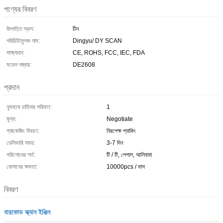
পণ্যের বিবরণ
উৎপত্তি স্থল:
চীন
পরিচিতিমুলক নাম:
Dingyu/ DY SCAN
সাক্ষ্যদান:
CE, ROHS, FCC, IEC, FDA
মডেল নম্বার:
DE2608
প্রদান
ন্যূনতম চাহিদার পরিমাণ:
1
মূল্য:
Negotiate
প্যাকেজিং বিবরণ:
নিরপেক্ষ প্যাকিং
ডেলিভারি সময়:
3-7 দিন
পরিশোধের শর্ত:
টি / টি, পেপাল, আলিবাবা
যোগানের ক্ষমতা:
10000pcs / মাস
বিবরণ
বারকোড স্ক্যান ইঞ্জিন