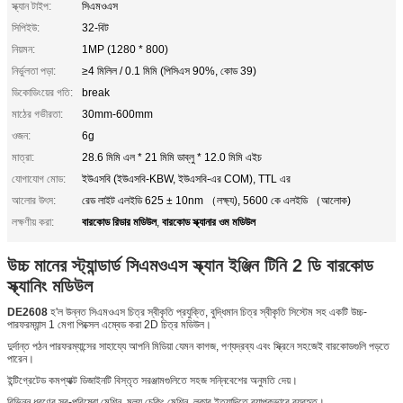
স্ক্যান টাইপ:
সিএমওএস
সিপিইউ:
32-বিট
নিয়মন:
1MP (1280 * 800)
নির্ভুলতা পড়া:
≥4 মিলিল / 0.1 মিমি (পিসিএস 90%, কোড 39)
ডিকোডিংয়ের গতি:
break
মাঠের গভীরতা:
30mm-600mm
ওজন:
6g
মাত্রা:
28.6 মিমি এল * 21 মিমি ডাব্লু * 12.0 মিমি এইচ
যোগাযোগ মোড:
ইউএসবি (ইউএসবি-KBW, ইউএসবি-এর COM), TTL এর
আলোর উৎস:
রেড লাইট এলইডি 625 ± 10nm （লক্ষ্য), 5600 কে এলইডি （আলোক)
বারকোড রিডার মডিউল
বারকোড স্ক্যানার ওম মডিউল
লক্ষণীয় করা:
,
উচ্চ মানের স্ট্যান্ডার্ড সিএমওএস স্ক্যান ইঞ্জিন টিনি 2 ডি বারকোড
স্ক্যানিং মডিউল
DE2608
হ'ল উন্নত সিএমওএস চিত্র স্বীকৃতি প্রযুক্তি, বুদ্ধিমান চিত্র স্বীকৃতি সিস্টেম সহ একটি উচ্চ-
পারফরম্যান্স 1 মেগা পিক্সেল এম্বেড করা 2D চিত্র মডিউল।
দুর্দান্ত পঠন পারফরম্যান্সের সাহায্যে আপনি মিডিয়া যেমন কাগজ, পণ্যদ্রব্য এবং স্ক্রিনে সহজেই বারকোডগুলি পড়তে
পারেন।
ইন্টিগ্রেটেড কমপ্যাক্ট ডিজাইনটি বিস্তৃত সরঞ্জামগুলিতে সহজ সন্নিবেশের অনুমতি দেয়।
বিভিন্ন ধরণের স্ব-পরিষেবা মেশিন, মূল্য চেকিং মেশিন, লকার ইত্যাদিতে ব্যাপকভাবে ব্যবহৃত।