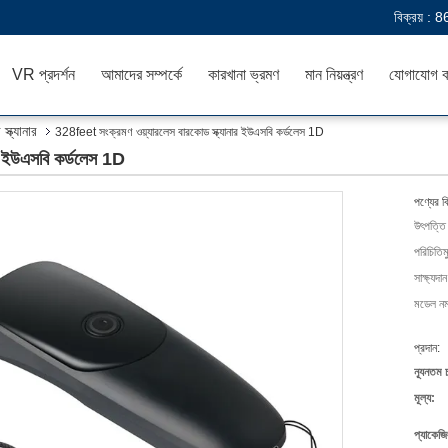
বিক্রয় :
8
VR প্রদর্শন
আমাদের সম্পর্কে
কারখানা ভ্রমণ
মান নিয়ন্ত্রণ
যোগাযোগ ক
্ক্যানার
328feet সংক্রমণ ওয়্যারলেস বারকোড স্ক্যানার ইউএসবি কর্ডলেস 1D
ার ইউএসবি কর্ডলেস 1D
পণ্যের ব
উৎপত্তি
পরিচিতিম
সাক্ষ্যদান
মডেল নম্
প্রদান:
ন্যূনতম 
মূল্য:
প্যাকেজি