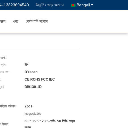
6--13823694540
উদ্ধৃতির জন্য আবেদন
Bengali
রুন
খবর
কোম্পানি সংবাদ
িবরণ:
 স্থল:
চীন
ুলক নাম:
DYscan
:
CE ROHS FCC IEC
বার:
DI9130-1D
চাহিদার পরিমাণ:
2pcs
negotiable
60 * 35.5 * 23.5 সেমি / 50 পিসি / শক্ত
ং বিবরণ:
কাগজ