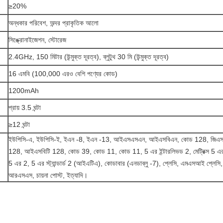
≥20%
অন্ধকার পরিবেশ, অন্দর প্রাকৃতিক আলো
সিঙ্ক্রোনাইজেশন, স্টোরেজ
2.4GHz, 150 মিটার (উন্মুক্ত দূরত্ব), ব্লুটুথ 30 মি (উন্মুক্ত দূরত্ব)
16 এমবি (100,000 এরও বেশি পণ্যের কোড)
1200mAh
প্রায় 3.5 ঘন্টা
≥12 ঘন্টা
ইউপিসি-এ, ইউপিসি-ই, ইএন -8, ইএন -13, আইএসএসএন, আইএসবিএন, কোড 128, জিএস
128, আইএসবিটি 128, কোড 39, কোড 11, কোড 11, 5 এর ইন্টারলিভড 2, মেট্রিক্স 5 এর, 
5 এর 2, 5 এর স্ট্যান্ডার্ড 2 (আইএটিএ), কোডাবার (এনডাব্লু -7), প্লেসি, এমএসআই প্লেসি,
আরএসএস, চায়না পোস্ট, ইত্যাদি।