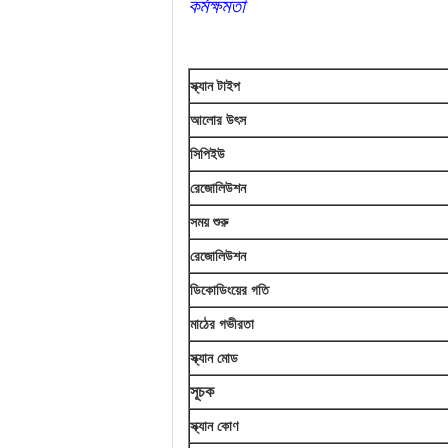
কর্মক্ষমতা
স্ক্যান টাইপ
আলোর উৎস
সিপিইউ
রেজোলিউশন
সময় শুরু
রেজোলিউশন
ডিকোডিংয়ের গতি
মাঠের গভীরতা
স্ক্যান মোড
সূচক
স্ক্যান কোণ