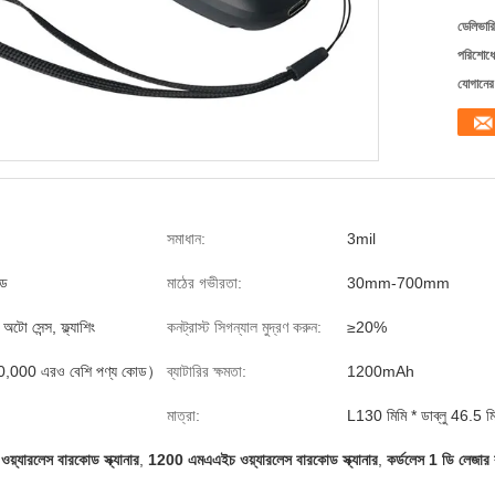
ডেলিভারি
পরিশোধের
যোগানের 
সমাধান:
3mil
্ড
মাঠের গভীরতা:
30mm-700mm
, অটো সেন্স, ফ্ল্যাশিং
কনট্রাস্ট সিগন্যাল মুদ্রণ করুন:
≥20%
0,000 এরও বেশি পণ্য কোড）
ব্যাটারির ক্ষমতা:
1200mAh
মাত্রা:
L130 মিমি * ডাব্লু 46.5 ম
়্যারলেস বারকোড স্ক্যানার
,
1200 এমএএইচ ওয়্যারলেস বারকোড স্ক্যানার
,
কর্ডলেস 1 ডি লেজার