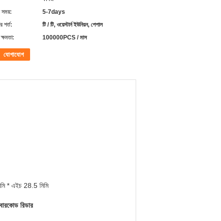
 সময়:
5-7days
 শর্ত:
টি / টি, ওয়েস্টার্ন ইউনিয়ন, পেপাল
ক্ষমতা:
100000PCS / মাস
যোগাযোগ
িমি * এইচ 28.5 মিমি
 বারকোড রিডার