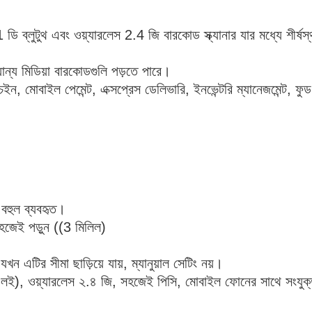
ব্লুটুথ এবং ওয়্যারলেস 2.4 জি বারকোড স্ক্যানার যার মধ্যে শীর্ষস্থান
ান্য মিডিয়া বারকোডগুলি পড়তে পারে।
া চেইন, মোবাইল পেমেন্ট, এক্সপ্রেস ডেলিভারি, ইনভেন্টরি ম্যানেজমেন্ট, ফু
 বহুল ব্যবহৃত।
হজেই পড়ুন ((3 মিলিল)
 যখন এটির সীমা ছাড়িয়ে যায়, ম্যানুয়াল সেটিং নয়।
লই), ওয়্যারলেস ২.৪ জি, সহজেই পিসি, মোবাইল ফোনের সাথে সংযুক