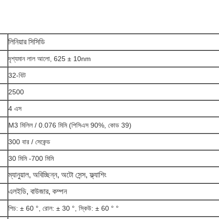
লিনিয়ার সিসিডি
দৃশ্যমান লাল আলো, 625 ± 10nm
32-বিট
2500
4 এস
M3 মিলিল / 0.076 মিমি (পিসিএস 90%, কোড 39)
300 বার / সেকেন্ড
30 মিমি -700 মিমি
ম্যানুয়াল, অবিচ্ছিন্ন, অটো সেন্স, ফ্ল্যাশিং
এলইডি, বাউজার, কম্পন
পিচ: ± 60 °, রোল: ± 30 °, স্কিউ: ± 60 ° °