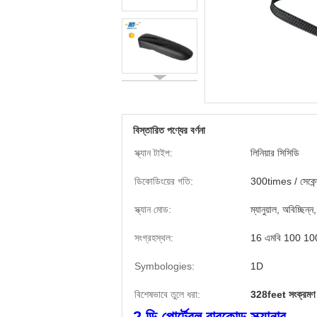
বিস্তারিত পণ্যের বর্ণনা
স্ক্যান টাইপ:
লিনিয়ার সিসিডি
ডিকোডিংয়ের গতি:
300times / সেকেন
স্ক্যান মোড:
ম্যানুয়াল, অবিচ্ছিন্ন
সংগ্রহস্থল:
16 এমবি 100 10
Symbologies:
1D
বিশেষভাবে তুলে ধরা:
328feet সংক্রমণ ওয
2 ডি পোর্টেবল বারকোড স্ক্যানার