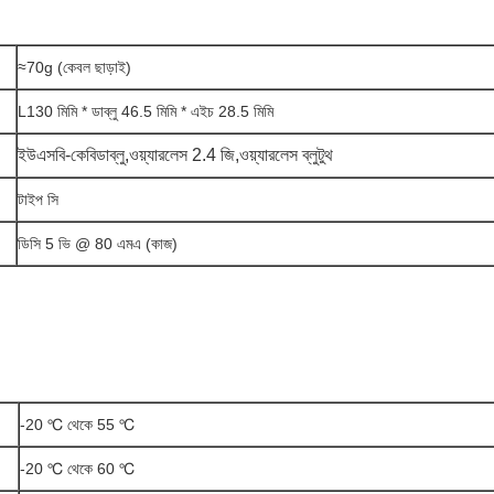
≈70g (কেবল ছাড়াই)
L130 মিমি * ডাব্লু 46.5 মিমি * এইচ 28.5 মিমি
ইউএসবি-কেবিডাব্লু
,
ওয়্যারলেস 2.4 জি
,
ওয়্যারলেস ব্লুটুথ
টাইপ সি
ডিসি 5 ভি @ 80 এমএ (কাজ)
-20 ℃ থেকে 55 ℃
-20 ℃ থেকে 60 ℃