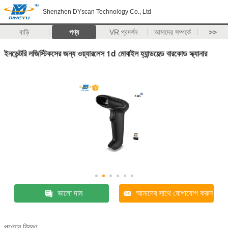
Shenzhen DYscan Technology Co., Ltd
বাড়ি
পণ্য
VR প্রদর্শন
আমাদের সম্পর্কে
>>
ইনভেন্টরি লজিস্টিকসের জন্য ওয়্যারলেস 1d মোবাইল হ্যান্ডহেল্ড বারকোড স্ক্যানার
ভালো দাম
আমাদের সাথে যোগাযোগ করুন
পণ্যের বিবরণ