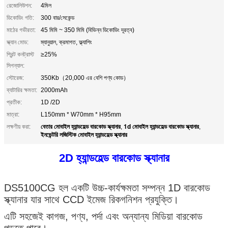
রেজোলিউশন:
4মিল
ডিকোডিং গতি:
300 বার/সেকেন্ড
মাঠের গভীরতা:
45 মিমি ~ 350 মিমি (বিভিন্ন ডিকোডিং দূরত্ব)
স্ক্যান মোড:
ম্যানুয়াল, ক্রমাগত, ফ্ল্যাশিং
প্রিন্ট কনট্রাস্ট
≥25%
সিগন্যাল:
স্টোরেজ:
350Kb（20,000 এর বেশি পণ্য কোড）
ব্যাটারির ক্ষমতা:
2000mAh
প্রতীক:
1D /2D
মাত্রা:
L150mm * W70mm * H95mm
বেতার মোবাইল হ্যান্ডহেল্ড বারকোড স্ক্যানার
1d মোবাইল হ্যান্ডহেল্ড বারকোড স্ক্যানার
লক্ষণীয় করা:
,
,
ইনভেন্টরি লজিস্টিক মোবাইল হ্যান্ডহেল্ড স্ক্যানার
2D হ্যান্ডহেল্ড বারকোড স্ক্যানার
DS5100CG হল একটি উচ্চ-কার্যক্ষমতা সম্পন্ন 1D বারকোড
স্ক্যানার যার সাথে CCD ইমেজ রিকগনিশন প্রযুক্তি।
এটি সহজেই কাগজ, পণ্য, পর্দা এবং অন্যান্য মিডিয়া বারকোড
পড়তে পারে।