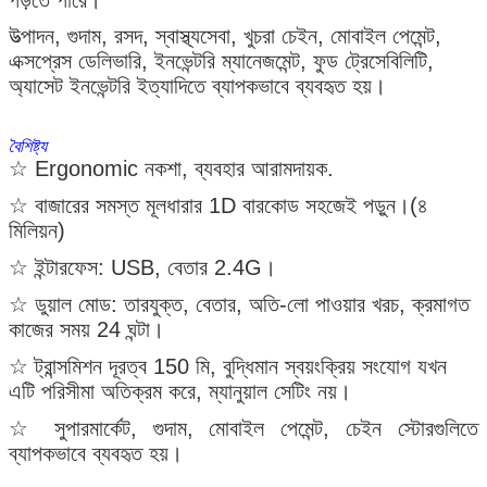
উত্পাদন, গুদাম, রসদ, স্বাস্থ্যসেবা, খুচরা চেইন, মোবাইল পেমেন্ট,
এক্সপ্রেস ডেলিভারি, ইনভেন্টরি ম্যানেজমেন্ট, ফুড ট্রেসেবিলিটি,
অ্যাসেট ইনভেন্টরি ইত্যাদিতে ব্যাপকভাবে ব্যবহৃত হয়।
বৈশিষ্ট্য
☆ Ergonomic নকশা, ব্যবহার আরামদায়ক.
☆ বাজারের সমস্ত মূলধারার 1D বারকোড সহজেই পড়ুন।(৪
মিলিয়ন)
☆ ইন্টারফেস: USB, বেতার 2.4G।
☆ ডুয়াল মোড: তারযুক্ত, বেতার, অতি-লো পাওয়ার খরচ, ক্রমাগত
কাজের সময় 24 ঘন্টা।
☆ ট্রান্সমিশন দূরত্ব 150 মি, বুদ্ধিমান স্বয়ংক্রিয় সংযোগ যখন
এটি পরিসীমা অতিক্রম করে, ম্যানুয়াল সেটিং নয়।
☆ সুপারমার্কেট, গুদাম, মোবাইল পেমেন্ট, চেইন স্টোরগুলিতে
ব্যাপকভাবে ব্যবহৃত হয়।