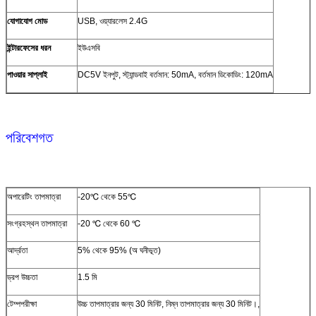
যোগাযোগ মোড
USB, ওয়্যারলেস 2.4G
ইন্টারফেসের ধরন
ইউএসবি
পাওয়ার সাপ্লাই
DC5V ইনপুট, স্ট্যান্ডবাই বর্তমান: 50mA, বর্তমান ডিকোডিং: 120mA
পরিবেশগত
অপারেটিং তাপমাত্রা
-20℃ থেকে 55℃
সংগ্রহস্থল তাপমাত্রা
-20 ℃ থেকে 60 ℃
আর্দ্রতা
5% থেকে 95% (অ ঘনীভূত)
ড্রপ উচ্চতা
1.5 মি
টেম্পপরীক্ষা
উচ্চ তাপমাত্রার জন্য 30 মিনিট, নিম্ন তাপমাত্রার জন্য 30 মিনিট।,