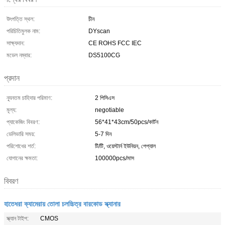
উৎপত্তি স্থল:
চীন
পরিচিতিমুলক নাম:
DYscan
সাক্ষ্যদান:
CE ROHS FCC IEC
মডেল নম্বার:
DS5100CG
প্রদান
ন্যূনতম চাহিদার পরিমাণ:
2 পিসিএস
মূল্য:
negotiable
প্যাকেজিং বিবরণ:
56*41*43cm/50pcs/কার্টন
ডেলিভারি সময়:
5-7 দিন
পরিশোধের শর্ত:
টি/টি, ওয়েস্টার্ন ইউনিয়ন, পেপ্যাল
যোগানের ক্ষমতা:
100000pcs/মাস
বিবরণ
হাতেধরা ক্যামেরায় তোলা চলচ্চিত্র বারকোড স্ক্যানার
স্ক্যান টাইপ:
CMOS