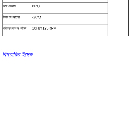
রুক্ষ মেজাজ.
60℃
নিম্ন তাপমাত্রা।
-20℃
পরিবহন কম্পন পরীক্ষা
10H@125RPM
বিস্তারিত ইমেজ