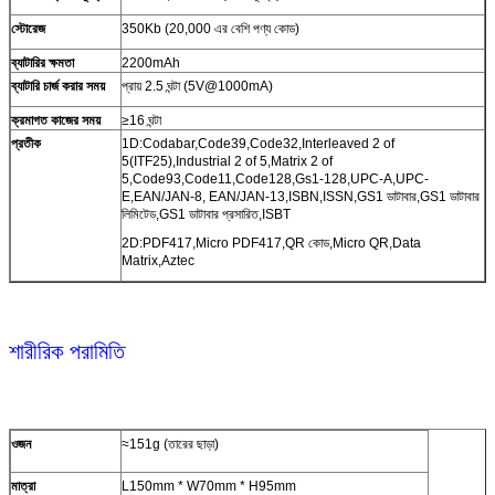
স্টোরেজ
350Kb (20,000 এর বেশি পণ্য কোড)
ব্যাটারির ক্ষমতা
2200mAh
ব্যাটারি চার্জ করার সময়
প্রায় 2.5 ঘন্টা (5V@1000mA)
ক্রমাগত কাজের সময়
≥16 ঘন্টা
প্রতীক
1D:Codabar,Code39,Code32,Interleaved 2 of
5(ITF25),Industrial 2 of 5,Matrix 2 of
5,Code93,Code11,Code128,Gs1-128,UPC-A,UPC-
E,EAN/JAN-8, EAN/JAN-13,ISBN,ISSN,GS1 ডাটাবার,GS1 ডাটাবার
লিমিটেড,GS1 ডাটাবার প্রসারিত,ISBT
2D:PDF417,Micro PDF417,QR কোড,Micro QR,Data
Matrix,Aztec
শারীরিক পরামিতি
ওজন
≈151g (তারের ছাড়া)
মাত্রা
L150mm * W70mm * H95mm