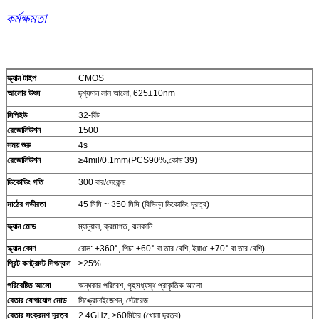
কর্মক্ষমতা
স্ক্যান টাইপ
CMOS
আলোর উৎস
দৃশ্যমান লাল আলো, 625±10nm
সিপিইউ
32-বিট
রেজোলিউশন
1500
সময় শুরু
4s
রেজোলিউশন
≥4mil/0.1mm(PCS90%,কোড 39)
ডিকোডিং গতি
300 বার/সেকেন্ড
মাঠের গভীরতা
45 মিমি ~ 350 মিমি (বিভিন্ন ডিকোডিং দূরত্ব)
স্ক্যান মোড
ম্যানুয়াল, ক্রমাগত, ঝলকানি
স্ক্যান কোণ
রোল: ±360°, পিচ: ±60° বা তার বেশি, ইয়াও: ±70° বা তার বেশি)
প্রিন্ট কনট্রাস্ট সিগন্যাল
≥25%
পরিবেষ্টিত আলো
অন্ধকার পরিবেশ, গৃহমধ্যস্থ প্রাকৃতিক আলো
বেতার যোগাযোগ মোড
সিঙ্ক্রোনাইজেশন, স্টোরেজ
বেতার সংক্রমণ দূরত্ব
2.4GHz, ≥60মিটার (খোলা দূরত্ব)