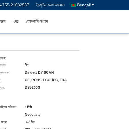
6-755-21032537
উদ্ধৃতির জন্য আবেদন
Bengali
রুন
খবর
কোম্পানি সংবাদ
িবরণ:
 স্থল:
চীন
ুলক নাম:
Dingyu/ DY SCAN
:
CE, ROHS, FCC, IEC, FDA
বার:
DS5200G
চাহিদার পরিমাণ:
১ পিসি
Negotiate
 সময়:
3-7 দিন