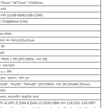
175mm * W72mm * H100mm
এসবি
উএসবি ((USB-KBW,USB-COM)
C 5V@80mA ((কাজ)
খিক সিসিডি
শ্যমান লাল আলো,625±10nm
 বিট
500
 মিলি/0.1 মিমি ((PCS90%, কোড 39)
০ বার/সেকেন্ড
-৬০০ মিমি
ানুয়াল, ক্রমাগত, অটো সেন্স
ল±30°, পিচ±60°, স্কিউ±60° ((PCS90%, কোড 39,10mil/0.25mm)
20%
্ধকার, অভ্যন্তরীণ প্রাকৃতিক আলো
PC-A,UPC-E,EAN-8,EAN-13,ISSN,ISBN,কোড 128,GS1-128,ISBT