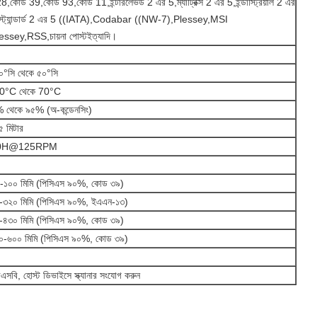
8,কোড 39,কোড 93,কোড 11,ইন্টারলেভড 2 এর 5,ম্যাট্রিক্স 2 এর 5,ইন্ডাস্ট্রিয়াল 2 এর
স্ট্যান্ডার্ড 2 এর 5 ((IATA),Codabar ((NW-7),Plessey,MSI
essey,RSS,চায়না পোস্টইত্যাদি।
০°সি থেকে ৫০°সি
0°C থেকে 70°C
 থেকে ৯৫% (অ-কন্ডেনসিং)
৫ মিটার
0H@125RPM
-১০০ মিমি (পিসিএস ৯০%, কোড ৩৯)
-৩২০ মিমি (পিসিএস ৯০%, ইএএন-১৩)
-৪৩০ মিমি (পিসিএস ৯০%, কোড ৩৯)
০-৬০০ মিমি (পিসিএস ৯০%, কোড ৩৯)
এসবি, হোস্ট ডিভাইসে স্ক্যানার সংযোগ করুন