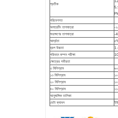
12
প্রতীক
5,
Pl
পরিবেশগত
অপারেটিং তাপমাত্রা
-২
সংরক্ষণের তাপমাত্রা
-4
আর্দ্রতা
৫%
ড্রপ উচ্চতা
1.
পরিবহন কম্পন পরীক্ষা
1
ক্ষেত্রের গভীরতা
৩ মিলিগ্রাম
৬০
১৩ মিলিগ্রাম
১০
২০ মিলিগ্রাম
১০
৪০ মিলিগ্রাম
১১
আনুষাঙ্গিক তালিকা
ডেটা ক্যাবল
ইউ