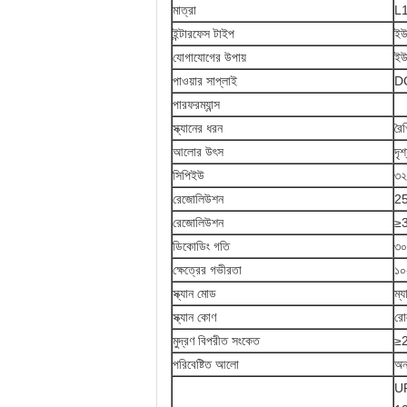
মাত্রা
L
ইন্টারফেস টাইপ
ইউ
যোগাযোগের উপায়
ই
পাওয়ার সাপ্লাই
D
পারফরম্যান্স
স্ক্যানের ধরন
রৈ
আলোর উৎস
দৃ
সিপিইউ
৩২
রেজোলিউশন
2
রেজোলিউশন
≥3
ডিকোডিং গতি
৩০
ক্ষেত্রের গভীরতা
১০
স্ক্যান মোড
ম্য
স্ক্যান কোণ
রো
মুদ্রণ বিপরীত সংকেত
≥
পরিবেষ্টিত আলো
অন
U