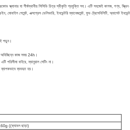
ড স্ক্যানার যা শীর্ষস্থানীয় সিসিডি চিত্র স্বীকৃতি প্রযুক্তি সহ। এটি সহজেই কাগজ, পণ্য, স্ক্রিন
 চেইন, মোবাইল পেমেন্ট, এক্সপ্রেস ডেলিভারি, ইনভেন্টরি ম্যানেজমেন্ট, ফুড ট্রেসেবিলিটি, অ্যাসেট ইনভেন
ই পড়ুন।
 অবিচ্ছিন্ন কাজ সময় 24h।
 এটি পরিসীমা বাইরে, ম্যানুয়াল সেটিং না।
ে ব্যাপকভাবে ব্যবহৃত হয়।
60g ((ক্যাবল ছাড়া)