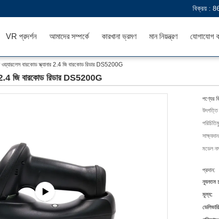
বিক্রয় :
8
VR প্রদর্শন
আমাদের সম্পর্কে
কারখানা ভ্রমণ
মান নিয়ন্ত্রণ
যোগাযোগ ক
ডি ওয়্যারলেস বারকোড স্ক্যানার 2.4 জি বারকোড রিডার DS5200G
ানার 2.4 জি বারকোড রিডার DS5200G
পণ্যের ব
উৎপত্তি
পরিচিতিম
সাক্ষ্যদান
মডেল নম্
প্রদান:
ন্যূনতম 
মূল্য:
ডেলিভারি