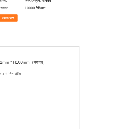
 শর্ত:
টি/টি, পেপ্যাল, আলিবাবা
ক্ষমতা:
10000 পিসি/মাস
যোগাযোগ
mm * H100mm（স্ক্যানার）
 ২.৪ গিগাহার্টজ