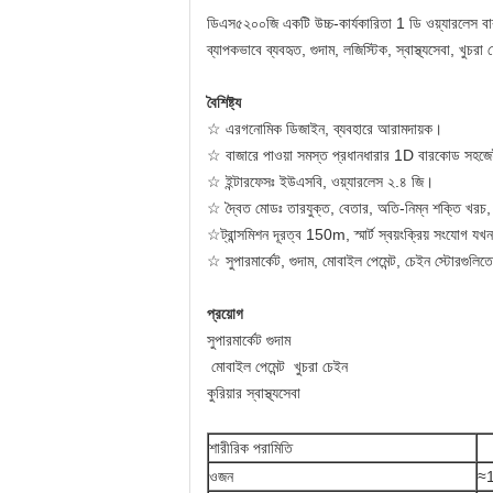
ডিএস৫২০০জি একটি উচ্চ-কার্যকারিতা 1 ডি ওয়্যারলেস বারকো
ব্যাপকভাবে ব্যবহৃত, গুদাম, লজিস্টিক, স্বাস্থ্যসেবা, খুচরা
বৈশিষ্ট্য
☆ এরগনোমিক ডিজাইন, ব্যবহারে আরামদায়ক।
☆ বাজারে পাওয়া সমস্ত প্রধানধারার 1D বারকোড সহজে
☆ ইন্টারফেসঃ ইউএসবি, ওয়্যারলেস ২.৪ জি।
☆ দ্বৈত মোডঃ তারযুক্ত, বেতার, অতি-নিম্ন শক্তি খরচ,
☆ট্রান্সমিশন দূরত্ব 150m, স্মার্ট স্বয়ংক্রিয় সংযোগ যখন
☆ সুপারমার্কেট, গুদাম, মোবাইল পেমেন্ট, চেইন স্টোরগুলিত
প্রয়োগ
সুপারমার্কেট গুদাম
️ মোবাইল পেমেন্ট ️ খুচরা চেইন
কুরিয়ার স্বাস্থ্যসেবা
শারীরিক পরামিতি
ওজন
≈1