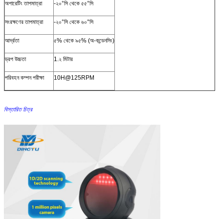
অপারেটিং তাপমাত্রা
-২০°সি থেকে ৫৫°সি
সংরক্ষণের তাপমাত্রা
-২০°সি থেকে ৬০°সি
আর্দ্রতা
৫% থেকে ৯৫% (অ-কন্ডেনসিং)
ড্রপ উচ্চতা
1.২ মিটার
পরিবহন কম্পন পরীক্ষা
10H@125RPM
বিস্তারিত চিত্র