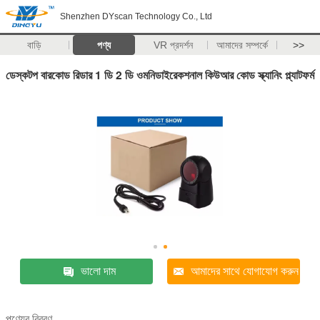
Shenzhen DYscan Technology Co., Ltd
বাড়ি
পণ্য
VR প্রদর্শন
আমাদের সম্পর্কে
>>
ডেস্কটপ বারকোড রিডার 1 ডি 2 ডি ওমনিডাইরেকশনাল কিউআর কোড স্ক্যানিং প্ল্যাটফর্ম
ভালো দাম
আমাদের সাথে যোগাযোগ করুন
পণ্যের বিবরণ