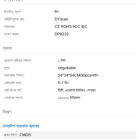
উৎপত্তি স্থল:
চীন
পরিচিতিমুলক নাম:
DYscan
সাক্ষ্যদান:
CE ROHS FCC IEC
মডেল নম্বার:
DP8210
প্রদান
ন্যূনতম চাহিদার পরিমাণ:
১ পিসি
মূল্য:
negotiable
প্যাকেজিং বিবরণ:
54*34*34CM/30pcs/কার্টন
ডেলিভারি সময়:
5-7 দিন
পরিশোধের শর্ত:
টি/টি, ওয়েস্টার্ন ইউনিয়ন, পেপ্যাল
যোগানের ক্ষমতা:
১০০০০০ পিসি/মাস
বিবরণ
ডেস্কটপ বারকোড স্ক্যানার
স্ক্যান টাইপ:
CMOS