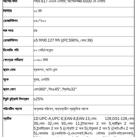
আলোর উৎস
লক্ষ্যঃ 617 এনএম এলইডি; আলোকসজ্জাঃ 6500 কে এলইডি
সিপিইউ
৩২ বিট
রেজোলিউশন
৬৪০*৪৮০
শুরু সময়
চার
রেজোলিউশন
≥5 মিলি/0.127 মিমি ((PCS90%, কোড 39)
ডিকোডিং গতি
৮০ সেমি/সেকেন্ড
ক্ষেত্রের গভীরতা
০-৩৮০ মিমি
স্ক্যান মোড
ক্রমাগত, অটো সেন্স
সূচক
বুমার, এলইডি
স্ক্যান কোণ
রোল360°, পিচ±45°, স্কিউ±32°
প্রিন্ট কন্ট্রাস্ট সিগন্যাল
≥25%
পরিবেষ্টিত আলো
অন্ধকার পরিবেশ, অভ্যন্তরীণ প্রাকৃতিক আলো
প্রতীক
1D:UPC-A,UPC-E,EAN-8,EAN-13,কোড 128,GS1-128,কোড
39,কোড 32,কোড 93,কোড 11,ইন্টারলেভড 2 অফ 5,ম্যাট্রিক্স 2 অফ
5,ইন্ডাস্ট্রিয়াল 2 অফ 5 ((স্ট্রেইট 2 অফ 5),স্ট্যান্ডার্ড 2 অফ 5 ((আইএটিএ 2 অফ
5),কোডাবার ((এনডব্লিউ-৭),এমএসআই,জিএস১ ডেটাবার (ওমনি-ডাইরেকশনাল),