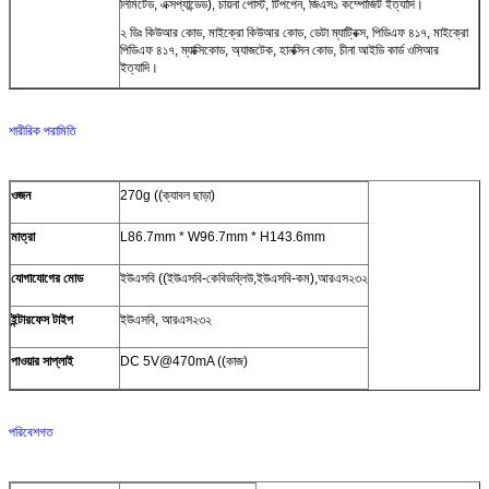
লিমিটেড, এক্সপ্যান্ডেড), চায়না পোস্ট, টিপপেন, জিএস১ কম্পোজিট ইত্যাদি।
২ ডিঃ কিউআর কোড, মাইক্রো কিউআর কোড, ডেটা ম্যাট্রিক্স, পিডিএফ ৪১৭, মাইক্রো
পিডিএফ ৪১৭, ম্যাক্সিকোড, অ্যাজটেক, হানক্সিন কোড, চীনা আইডি কার্ড ওসিআর
ইত্যাদি।
শারীরিক পরামিতি
ওজন
270g ((ক্যাবল ছাড়া)
মাত্রা
L86.7mm * W96.7mm * H143.6mm
যোগাযোগের মোড
ইউএসবি ((ইউএসবি-কেবিডব্লিউ,ইউএসবি-কম),আরএস২৩২
ইন্টারফেস টাইপ
ইউএসবি, আরএস২৩২
পাওয়ার সাপ্লাই
DC 5V@470mA ((কাজ)
পরিবেশগত