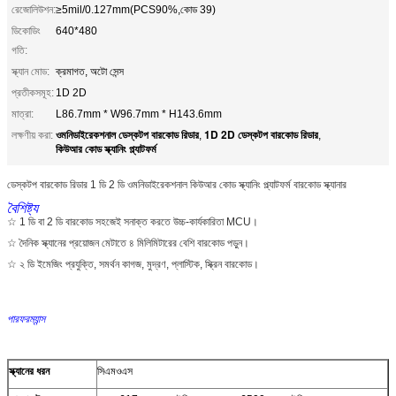
রেজোলিউশন:
≥5mil/0.127mm(PCS90%,কোড 39)
ডিকোডিং
640*480
গতি:
স্ক্যান মোড:
ক্রমাগত, অটো সেন্স
প্রতীকসমূহ:
1D 2D
মাত্রা:
L86.7mm * W96.7mm * H143.6mm
ওমনিডাইরেকশনাল ডেস্কটপ বারকোড রিডার
1D 2D ডেস্কটপ বারকোড রিডার
লক্ষণীয় করা:
,
,
কিউআর কোড স্ক্যানিং প্ল্যাটফর্ম
ডেস্কটপ বারকোড রিডার 1 ডি 2 ডি ওমনিডাইরেকশনাল কিউআর কোড স্ক্যানিং প্ল্যাটফর্ম বারকোড স্ক্যানার
বৈশিষ্ট্য
☆ 1 ডি বা 2 ডি বারকোড সহজেই সনাক্ত করতে উচ্চ-কার্যকারিতা MCU।
☆ দৈনিক স্ক্যানের প্রয়োজন মেটাতে ৪ মিলিমিটারের বেশি বারকোড পড়ুন।
☆ ২ ডি ইমেজিং প্রযুক্তি, সমর্থন কাগজ, মুদ্রণ, প্লাস্টিক, স্ক্রিন বারকোড।
পারফরম্যান্স
স্ক্যানের ধরন
সিএমওএস