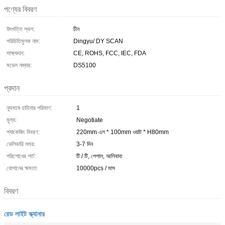
পণ্যের বিবরণ
উৎপত্তি স্থল:
চীন
পরিচিতিমুলক নাম:
Dingyu/ DY SCAN
সাক্ষ্যদান:
CE, ROHS, FCC, IEC, FDA
মডেল নম্বার:
DS5100
প্রদান
ন্যূনতম চাহিদার পরিমাণ:
1
মূল্য:
Negotiate
প্যাকেজিং বিবরণ:
220mm এল * 100mm ওয়াট * H80mm
ডেলিভারি সময়:
3-7 দিন
পরিশোধের শর্ত:
টি / টি, পেপাল, আলিবাবা
যোগানের ক্ষমতা:
10000pcs / মাস
বিবরণ
রেড লাইট স্ক্যানার