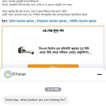
প্রশ্ন: আপনার ওয়ারেন্টি সম্পর্কে কীভাবে?
উত্তর: ক্রয়কারী আমাদের কাছ থেকে কেনার পর 1 বছরের ওয়ারেন্টি ভোগ করবে
প্রশ্ন: স্ক্যানার যদি কাজ না করে, তাহলে আমরা কীভাবে কাজ করতে পারি?
একটি: প্লাস যোগাযোগ করুন এবং সম্পর্কিত সমস্যাগুলির সাথে আপনার বিক্রয় প্রতিনিধিকে জানান
রৈখিক বারকোড স্ক্যানার
ইনফ্রারেড বারকোড স্ক্যানার
সর্বজনীন বারকোড স্ক্যানার
ট্যাগ:
,
,
এর সেরা মূল্য পান
পিওএস সিস্টেম রেড হাইলাইট স্ক্যানার 10 মিমি
-600 মিমি ক্ষেত্র গভীরতা ২500 রেজুলিউশন
DS5100
চালিয়ে
DYscan
রেড লাইট স্ক্যানার
অধিক
2:14 PM
Good day, what product are you looking for?