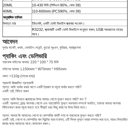
20MIL
10-430 মিমি (পিসিএস 90%, কোড 39)
40MIL
110-600mm (PCS90%, কোড 39)
আনুষাঙ্গিক তালিকা
উপাত্ত তার
ইউএসবি, একটি হোস্ট ডিভাইস স্ক্যানার সংযোগ।
RS232, স্ক্যানারটি একটি হোস্ট ডিভাইসে সংযুক্ত করুন, USB সরবরাহের তারের
সাথে।
আবেদন
সুপার মার্কেট, গুদাম, মোবাইল পেমেন্ট, খুচরো শৃঙ্খল, কুরিয়ার, স্বাস্থ্যসেবা
প্যাকিং এবং ডেলিভারি
প্যাকেজ ফাইলের আকার: 220 * 100 * 75 মিমি
ফাইলের আকার: L150mm * W70mm * H95mm
ওজন: ≈110g (তারের ছাড়া)
প্রায়শই জিজ্ঞাসিত প্রশ্নাবলী
প্রশ্ন: আমি অর্ডার করার আগে একটি ট্রায়াল বা নমুনা অর্ডার করতে পারি?
একটি: হ্যাঁ, নিশ্চিত করুন
প্রশ্ন: আমি কিভাবে স্ক্যানারের উপর আমার লোগো মুদ্রণ করতে পারি? কত ?
একটি: প্রথমত, pls আপনার লোগো এবং প্রত্যাশিত মুদ্রণ অবস্থান সম্পর্কে অবহিত, তারপর আমরা আপনার
নিশ্চিতকরণ জন্য নমুনা করতে হবে শীঘ্রই খরচ কিছু কারণের উপর নির্ভর করে।
প্রশ্ন: আমরা কি আমাদের লোগো বা কোম্পানির নামটি পণ্য বা প্যাকেজে মুদ্রণ করতে পারি?
একটি: হ্যাঁ, লোগো বা কোম্পানির নাম প্রিন্টার গ্রহণযোগ্য, এটি সিল্ক মুদ্রণ দ্বারা সম্পন্ন করা হবে, আরও বিস্তারিত
জানার জন্য আমাদের সাথে যোগাযোগ করুন।