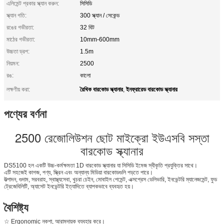
এলিমেন্ট প্রকার স্ক্যান করুন:
সিসিডি
স্ক্যান গতি:
300 স্ক্যান / সেকেন্ড
রঙের গভীরতা:
32 বিট
মাঠের গভীরতা:
10mm-600mm
উচ্চতা ড্রপ:
1.5m
নিয়মন:
2500
রঙ:
কালো
রৈখিক বারকোড স্ক্যানার
ইনফ্রারেড বারকোড স্ক্যানার
লক্ষণীয় করা:
,
পণ্যের বর্ণনা
2500 রেজোলিউশন ছোট মাইক্রো ইউএসবি সস্তা
বারকোড স্ক্যানার
DS5100 হল একটি উচ্চ-কর্মক্ষমতা 1D বারকোড স্ক্যানার যা সিসিডি ইমেজ স্বীকৃতি প্রযুক্তির সাথে।
এটি সহজেই কাগজ, পণ্য, স্ক্রিন এবং অন্যান্য মিডিয়া বারকোডগুলি পড়তে পারে।
উত্পাদন, গুদাম, সরবরাহ, স্বাস্থ্যসেবা, খুচরা চেইন, মোবাইল পেমেন্ট, এক্সপ্রেস ডেলিভারি, ইনভেন্টরি ম্যানেজমেন্ট, ফুড
ট্রেজেবিলিটি, অ্যাসেট ইনভেন্টরি ইত্যাদিতে ব্যাপকভাবে ব্যবহৃত হয়।
বৈশিষ্ট্য
☆ Ergonomic নকশা, আরামদায়ক ব্যবহার করে।