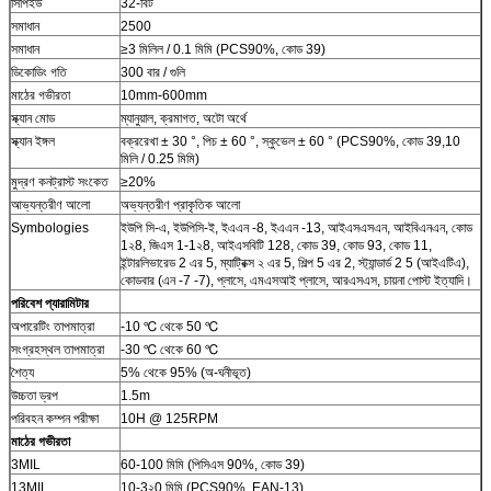
সিপিইউ
32-বিট
সমাধান
2500
সমাধান
≥3 মিলিল / 0.1 মিমি (PCS90%, কোড 39)
ডিকোডিং গতি
300 বার / গুলি
মাঠের গভীরতা
10mm-600mm
স্ক্যান মোড
ম্যানুয়াল, ক্রমাগত, অটো অর্থে
স্ক্যান ইঙ্গল
বক্ররেখা ± 30 °, পিচ ± 60 °, স্কুভেল ± 60 ° (PCS90%, কোড 39,10
মিলি / 0.25 মিমি)
মুদ্রণ কনট্রাস্ট সংকেত
≥20%
আভ্যন্তরীণ আলো
অভ্যন্তরীণ প্রাকৃতিক আলো
Symbologies
ইউপি সি-এ, ইউপিসি-ই, ইএএন -8, ইএএন -13, আইএসএসএন, আইবিএনএন, কোড
1২8, জিএস 1-1২8, আইএসবিটি 128, কোড 39, কোড 93, কোড 11,
ইন্টারলিভারেড 2 এর 5, ম্যাট্রিক্স ২ এর 5, শিল্প 5 এর 2, স্ট্যান্ডার্ড 2 5 (আইএটিএ),
কোডবার (এন -7 -7), প্লাসে, এমএসআই প্লাসে, আরএসএস, চায়না পোস্ট ইত্যাদি।
পরিবেশ প্যারামিটার
অপারেটিং তাপমাত্রা
-10 ℃ থেকে 50 ℃
সংগ্রহস্থল তাপমাত্রা
-30 ℃ থেকে 60 ℃
শৈত্য
5% থেকে 95% (অ-ঘনীভূত)
উচ্চতা ড্রপ
1.5m
পরিবহন কম্পন পরীক্ষা
10H @ 125RPM
মাঠের গভীরতা
3MIL
60-100 মিমি (পিসিএস 90%, কোড 39)
13MIL
10-3২0 মিমি (PCS90%, EAN-13)