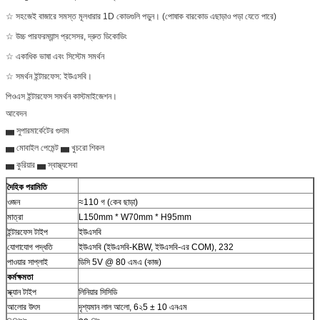
☆ সহজেই বাজারে সমস্ত মূলধারার 1D কোডগুলি পড়ুন। (পোষাক বারকোড এছাড়াও পড়া যেতে পারে)
☆ উচ্চ পারফরম্যান্স প্রসেসর, দ্রুত ডিকোডিং
☆ একাধিক ভাষা এবং সিস্টেম সমর্থন
☆ সমর্থন ইন্টারফেস: ইউএসবি।
পিওএস ইন্টারফেস সমর্থন কাস্টমাইজেশন।
আবেদন
▅ সুপারমার্কেটের গুদাম
▅ মোবাইল পেমেন্ট ▅ খুচরো শিকল
▅ কুরিয়ার ▅ স্বাস্থ্যসেবা
দৈহিক পরামিতি
ওজন
≈110 গ (কেব ছাড়া)
মাত্রা
L150mm * W70mm * H95mm
ইন্টারফেস টাইপ
ইউএসবি
যোগাযোগ পদ্ধতি
ইউএসবি (ইউএসবি-KBW, ইউএসবি-এর COM), 232
পাওয়ার সাপ্লাই
ডিসি 5V @ 80 এমএ (কাজ)
কর্মক্ষমতা
স্ক্যান টাইপ
লিনিয়ার সিসিডি
আলোর উৎস
দৃশ্যমান লাল আলো, 6২5 ± 10 এনএম