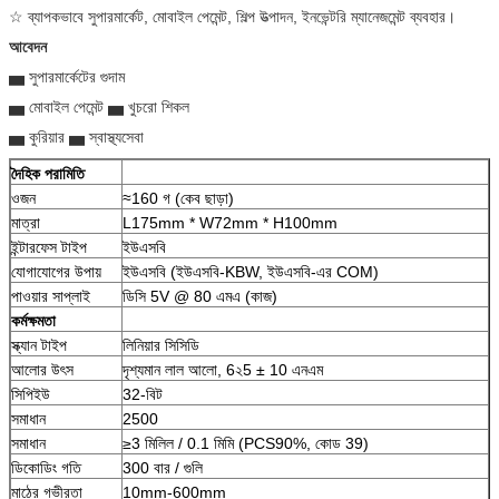
☆ ব্যাপকভাবে সুপারমার্কেট, মোবাইল পেমেন্ট, শিল্প উত্পাদন, ইনভেন্টরি ম্যানেজমেন্ট ব্যবহার।
আবেদন
▅ সুপারমার্কেটের গুদাম
▅ মোবাইল পেমেন্ট ▅ খুচরো শিকল
▅ কুরিয়ার ▅ স্বাস্থ্যসেবা
দৈহিক পরামিতি
ওজন
≈160 গ (কেব ছাড়া)
মাত্রা
L175mm * W72mm * H100mm
ইন্টারফেস টাইপ
ইউএসবি
যোগাযোগের উপায়
ইউএসবি (ইউএসবি-KBW, ইউএসবি-এর COM)
পাওয়ার সাপ্লাই
ডিসি 5V @ 80 এমএ (কাজ)
কর্মক্ষমতা
স্ক্যান টাইপ
লিনিয়ার সিসিডি
আলোর উৎস
দৃশ্যমান লাল আলো, 6২5 ± 10 এনএম
সিপিইউ
32-বিট
সমাধান
2500
সমাধান
≥3 মিলিল / 0.1 মিমি (PCS90%, কোড 39)
ডিকোডিং গতি
300 বার / গুলি
মাঠের গভীরতা
10mm-600mm