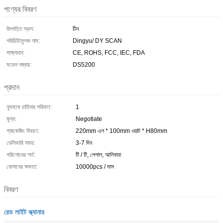
পণ্যের বিবরণ
উৎপত্তি স্থল:
চীন
পরিচিতিমুলক নাম:
Dingyu/ DY SCAN
সাক্ষ্যদান:
CE, ROHS, FCC, IEC, FDA
মডেল নম্বার:
DS5200
প্রদান
ন্যূনতম চাহিদার পরিমাণ:
1
মূল্য:
Negotiate
প্যাকেজিং বিবরণ:
220mm এল * 100mm ওয়াট * H80mm
ডেলিভারি সময়:
3-7 দিন
পরিশোধের শর্ত:
টি / টি, পেপাল, আলিবাবা
যোগানের ক্ষমতা:
10000pcs / মাস
বিবরণ
রেড লাইট স্ক্যানার