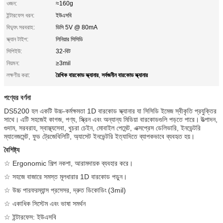
ওজন:
≈160g
ইন্টারফেস ধরন:
ইউএসবি
বিদ্যুৎ সরবরাহ:
ডিসি 5V @ 80mA
স্ক্যান টাইপ:
লিনিয়ার সিসিডি
সিপিইউ:
32-বিট
নিয়মন:
≥3mil
রৈখিক বারকোড স্ক্যানার
সর্বজনীন বারকোড স্ক্যানার
লক্ষণীয় করা:
,
পণ্যের বর্ণনা
DS5200 হল একটি উচ্চ-কর্মক্ষমতা 1D বারকোড স্ক্যানার যা সিসিডি ইমেজ স্বীকৃতি প্রযুক্তির
সাথে।
এটি সহজেই কাগজ, পণ্য, স্ক্রিন এবং অন্যান্য মিডিয়া বারকোডগুলি পড়তে পারে।
উত্পাদন,
গুদাম, সরবরাহ, স্বাস্থ্যসেবা, খুচরা চেইন, মোবাইল পেমেন্ট, এক্সপ্রেস ডেলিভারি, ইনভেন্টরি
ম্যানেজমেন্ট, ফুড ট্রেজেবিলিটি, অ্যাসেট ইনভেন্টরি ইত্যাদিতে ব্যাপকভাবে ব্যবহৃত হয়।
বৈশিষ্ট্য
☆ Ergonomic শিল্প নকশা, আরামদায়ক ব্যবহার করে।
☆ সহজে বাজারে সমস্ত মূলধারার 1D বারকোড পড়ুন।
☆ উচ্চ পারফরম্যান্স প্রসেসর, দ্রুত ডিকোডিং
(3mil)
☆ একাধিক সিস্টেম এবং ভাষা সমর্থন
☆ ইন্টারফেস: ইউএসবি