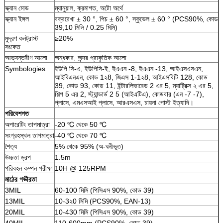
স্ক্যান মোড
ম্যানুয়াল, ক্রমাগত, অটো অর্থে
স্ক্যান ইঙ্গল
বক্ররেখা ± 30 °, পিচ ± 60 °, স্কুভেল ± 60 ° (PCS90%, কোড
39,10 মিলি / 0.25 মিমি)
মুদ্রণ কনট্রাস্ট
≥20%
সংকেত
আভ্যন্তরীণ আলো
অন্ধকার, অন্দর প্রাকৃতিক আলো
Symbologies
ইউপি সি-এ, ইউপিসি-ই, ইএএন -8, ইএএন -13, আইএসএসএন,
আইবিএনএন, কোড 1২8, জিএস 1-1২8, আইএসবিটি 128, কোড
39, কোড 93, কোড 11, ইন্টারলিভারেড 2 এর 5, ম্যাট্রিক্স ২ এর 5,
শিল্প 5 এর 2, স্ট্যান্ডার্ড 2 5 (আইএটিএ), কোডবার (এন -7 -7),
প্লাসে, এমএসআই প্লাসে, আরএসএস, চায়না পোস্ট ইত্যাদি।
পরিবেশগত
অপারেটিং তাপমাত্রা
-20 ℃ থেকে 50 ℃
সংগ্রহস্থল তাপমাত্রা
-40 ℃ থেকে 70 ℃
শৈত্য
5% থেকে 95% (অ-ঘনীভূত)
উচ্চতা ড্রপ
1.5m
পরিবহন কম্পন পরীক্ষা
10H @ 125RPM
মাঠের গভীরতা
3MIL
60-100 মিমি (পিসিএস 90%, কোড 39)
13MIL
10-3২0 মিমি (PCS90%, EAN-13)
20MIL
10-430 মিমি (পিসিএস 90%, কোড 39)
40MIL
110-600mm (PCS90%, কোড 39)