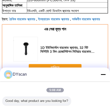
আনুষাঙ্গিক তালিকা
উপাত্ত তার
ইউএসবি, একটি হোস্ট ডিভাইস স্ক্যানার সংযোগ
রৈখিক বারকোড স্ক্যানার
ইনফ্রারেড বারকোড স্ক্যানার
সর্বজনীন বারকোড স্ক্যানার
ট্যাগ:
,
,
এর সেরা মূল্য পান
1D ইউনিভার্সাল বারকোড স্ক্যানার, 32 বিট
সিপিইউ 3 মিল রেজোলিউশন লিনিয়ার বারকোড
স্ক্যানার
চালিয়ে
DYscan
রেড লাইট স্ক্যানার
অধিক
5:08 AM
Good day, what product are you looking for?
 / ইনভেন্টরি
রৈখিক চিত্র সিসিডি লাল
পিওএস সিস্টেম রেড
1D ইউনিভার্সাল বারকোড
DS5100 রে