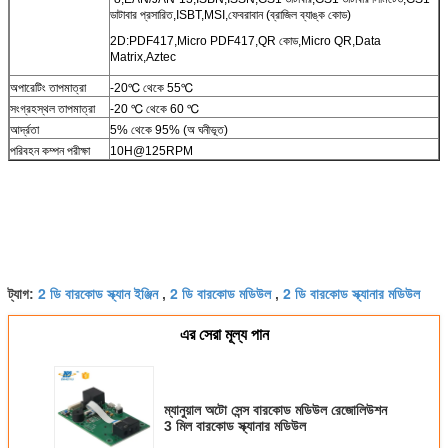
ডাটাবার প্রসারিত,ISBT,MSI,ফেবরাবান (ব্রাজিল ব্যাঙ্ক কোড)
2D:PDF417,Micro PDF417,QR কোড,Micro QR,Data
Matrix,Aztec
অপারেটিং তাপমাত্রা
-20℃ থেকে 55℃
সংগ্রহস্থল তাপমাত্রা
-20 ℃ থেকে 60 ℃
আর্দ্রতা
5% থেকে 95% (অ ঘনীভূত)
পরিবহন কম্পন পরীক্ষা
10H@125RPM
2 ডি বারকোড স্ক্যান ইঞ্জিন
2 ডি বারকোড মডিউল
2 ডি বারকোড স্ক্যানার মডিউল
ট্যাগ:
,
,
এর সেরা মূল্য পান
ম্যানুয়াল অটো সেন্স বারকোড মডিউল রেজোলিউশন
3 মিল বারকোড স্ক্যানার মডিউল