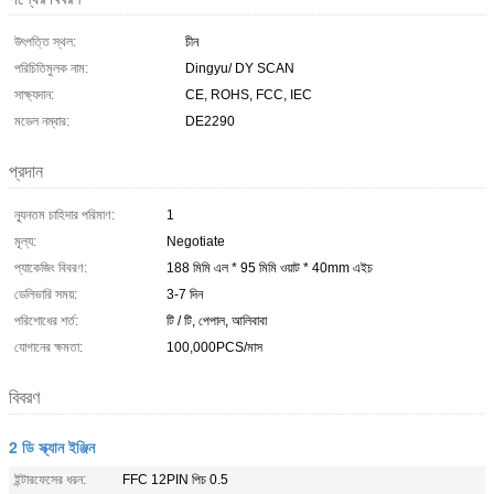
উৎপত্তি স্থল:
চীন
পরিচিতিমুলক নাম:
Dingyu/ DY SCAN
সাক্ষ্যদান:
CE, ROHS, FCC, IEC
মডেল নম্বার:
DE2290
প্রদান
ন্যূনতম চাহিদার পরিমাণ:
1
মূল্য:
Negotiate
প্যাকেজিং বিবরণ:
188 মিমি এল * 95 মিমি ওয়াট * 40mm এইচ
ডেলিভারি সময়:
3-7 দিন
পরিশোধের শর্ত:
টি / টি, পেপাল, আলিবাবা
যোগানের ক্ষমতা:
100,000PCS/মাস
বিবরণ
2 ডি স্ক্যান ইঞ্জিন
ইন্টারফেসের ধরন:
FFC 12PIN পিচ 0.5