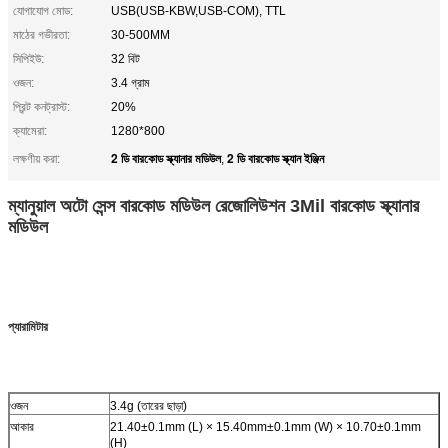
যোগাযোগ মোড:
USB(USB-KBW,USB-COM), TTL
মাঠের গভীরতা:
30-500MM
সিপিইউ:
32 বিট
ওজন:
3.4 গ্রাম
প্রিন্ট কনট্রাস্ট:
20%
ক্যামেরা:
1280*800
2 ডি বারকোড স্ক্যানার মডিউল
2 ডি বারকোড স্ক্যান ইঞ্জিন
লক্ষণীয় করা:
,
ম্যানুয়াল অটো সেন্স বারকোড মডিউল রেজোলিউশন 3Mil বারকোড স্ক্যানার
মডিউল
প্যারামিটার
ওজন
3.4g (তারের ছাড়া)
আকার
21.40±0.1mm (L) × 15.40mm±0.1mm (W) × 10.70±0.1mm
(H)