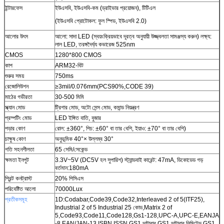
ইন্টারফেস
ইউএসবি, ইউএসবি-কম (ড্রাইভার প্রয়োজন), টিটিএল
(ইউএসবি প্রোটোকল: ফুল স্পিড, ইউএসবি 2.0)
আলোর উৎস
আলো: সাদা LED (স্বয়ংক্রিয়ভাবে দূরত্ব অনুযায়ী উজ্জ্বলতা সামঞ্জস্য করুন) লক্ষ্য:
লাল LED, তরঙ্গদৈর্ঘ্য কভারেজ 525nm
CMOS
1280*800 CMOS
কাপ
ARM32-বিট
শুরুর সময়
750ms
রেজোলিউশন
≥3mil/0.076mm(PCS90%,CODE 39)
মাঠের গভীরতা
30-500 মিমি
স্ক্যান মোড
ট্রিগার মোড, অটো সেন্স মোড, কমান্ড নিয়ন্ত্রণ
প্রম্পটিং মোড
LED ইঙ্গিত বাতি, বুজার
পড়ার কোণ
রোল: ±360°, পিচ: ±60° বা তার বেশি, ইয়াও: ±70° বা তার বেশি)
চাক্ষুষ কোণ
অনুভূমিক 40°× উল্লম্ব 30°
গতি সহনশীলতা
65 সেমি/সেকেন্ড
ক্ষমতা ইনপুট
3.3V~5V (DC5V হল সুপারিশ) স্ট্যান্ডবাই কারেন্ট: 47mA, ডিকোডেড গড়
বর্তমান:180mA
প্রিন্ট কনট্রাস্ট
20% পিসিএস
পরিবেষ্টিত আলো
70000Lux
প্রতীকসমূহ
1D:Codabar,Code39,Code32,Interleaved 2 of 5(ITF25),
Industrial 2 of 5 Industrial 25 কোড,Matrix 2 of
5,Code93,Code11,Code128,Gs1-128,UPC-A,UPC-E,EANJA
-8,EAN/JAN-13,ISBN,ISSN,GS1 ডাটাবার,GS1 ডাটাবার লিমিটেড,GS1