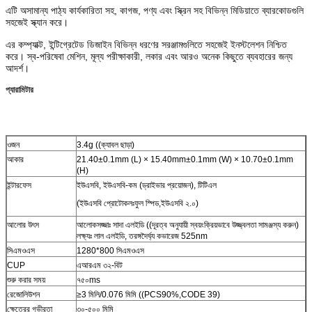
এটি অসামান্য পাঠ্য কার্যকারিতা সহ, কাগজ, পণ্য এবং স্ক্রিন সহ বিভিন্ন মিডিয়াতে ব্যারকোডগুলি
সহজেই স্ক্যান করে।
এর কম্প্যাক্ট, ইন্টিগ্রেটেড ডিজাইন বিভিন্ন ধরণের সরঞ্জামগুলিতে সহজেই ইনস্টলেশন নিশ্চিত
করে। স্ব-পরিষেবা মেশিন, মূল্য পরীক্ষাকারী, লকার এবং আরও অনেক কিছুতে ব্যবহারের জন্য
আদর্শ।
প্যারামিটার
ওজন
3.4g ((ক্যাবল ছাড়া)
আকার
21.40±0.1mm (L) × 15.40mm±0.1mm (W) × 10.70±0.1mm
(H)
ইন্টারফেস
ইউএসবি, ইউএসবি-কম (ড্রাইভার প্রয়োজন), টিটিএল
(ইউএসবি প্রোটোকলঃফুল স্পিড,ইউএসবি ২.০)
আলোর উৎস
আলোকসজ্জাঃ সাদা এলইডি ((দূরত্ব অনুযায়ী স্বয়ংক্রিয়ভাবে উজ্জ্বলতা সামঞ্জস্য করুন)
লক্ষ্যঃ লাল এলইডি, তরঙ্গদৈর্ঘ্য কভারেজ 525nm
সিএমওএস
1280*800 সিএমওএস
CUP
এআরএম ৩২-বিট
শুরু করার সময়
৭৫০ms
রেজোলিউশন
≥3 মিলি/0.076 মিমি ((PCS90%,CODE 39)
ক্ষেত্রের গভীরতা
৩০-৫০০ মিমি