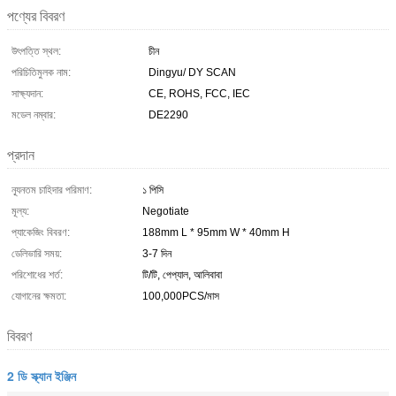
পণ্যের বিবরণ
উৎপত্তি স্থল:
চীন
পরিচিতিমুলক নাম:
Dingyu/ DY SCAN
সাক্ষ্যদান:
CE, ROHS, FCC, IEC
মডেল নম্বার:
DE2290
প্রদান
ন্যূনতম চাহিদার পরিমাণ:
১ পিসি
মূল্য:
Negotiate
প্যাকেজিং বিবরণ:
188mm L * 95mm W * 40mm H
ডেলিভারি সময়:
3-7 দিন
পরিশোধের শর্ত:
টি/টি, পেপ্যাল, আলিবাবা
যোগানের ক্ষমতা:
100,000PCS/মাস
বিবরণ
2 ডি স্ক্যান ইঞ্জিন