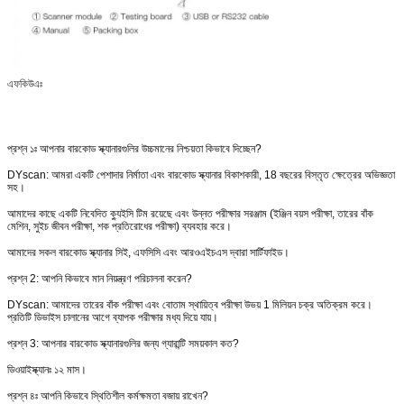
এফকিউএঃ
প্রশ্ন ১ঃ আপনার বারকোড স্ক্যানারগুলির উচ্চমানের নিশ্চয়তা কিভাবে দিচ্ছেন?
DYscan: আমরা একটি পেশাদার নির্মাতা এবং বারকোড স্ক্যানার বিকাশকারী, 18 বছরের বিস্তৃত ক্ষেত্রের অভিজ্ঞতা
সহ।
আমাদের কাছে একটি নিবেদিত ক্যুইসি টিম রয়েছে এবং উন্নত পরীক্ষার সরঞ্জাম (ইঞ্জিন বয়স পরীক্ষা, তারের বাঁক
মেশিন, সুইচ জীবন পরীক্ষা, শক প্রতিরোধের পরীক্ষা) ব্যবহার করে।
আমাদের সকল বারকোড স্ক্যানার সিই, এফসিসি এবং আরওএইচএস দ্বারা সার্টিফাইড।
প্রশ্ন 2: আপনি কিভাবে মান নিয়ন্ত্রণ পরিচালনা করেন?
DYscan: আমাদের তারের বাঁক পরীক্ষা এবং বোতাম স্থায়িত্ব পরীক্ষা উভয় 1 মিলিয়ন চক্র অতিক্রম করে।
প্রতিটি ডিভাইস চালানের আগে ব্যাপক পরীক্ষার মধ্য দিয়ে যায়।
প্রশ্ন 3: আপনার বারকোড স্ক্যানারগুলির জন্য গ্যারান্টি সময়কাল কত?
ডিওয়াইস্ক্যানঃ ১২ মাস।
প্রশ্ন ৪ঃ আপনি কিভাবে স্থিতিশীল কর্মক্ষমতা বজায় রাখেন?