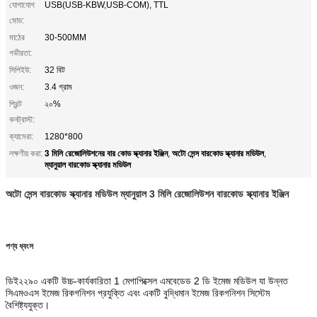
যোগাযোগ
USB(USB-KBW,USB-COM), TTL
মোড:
মাঠের
30-500MM
গভীরতা:
সিপিইউ:
32 বিট
ওজন:
3.4 গ্রাম
প্রিন্ট
২০%
কনট্রাস্ট:
ক্যামেরা:
1280*800
3 মিলি রেজোলিউশনের বার কোড স্ক্যানার ইঞ্জিন
অটো সেন্স বারকোড স্ক্যানার মডিউল
লক্ষণীয় করা:
,
,
ম্যানুয়াল বারকোড স্ক্যানার মডিউল
অটো সেন্স বারকোড স্ক্যানার মডিউল ম্যানুয়াল 3 মিলি রেজোলিউশন বারকোড স্ক্যানার ইঞ্জিন
পণ্য ধ্বংস
ডিই২২৯০ একটি উচ্চ-কার্যকারিতা 1 মেগাপিক্সেল এমবেডেড 2 ডি ইমেজ মডিউল যা উন্নত
সিএমওএস ইমেজ রিকগনিশন প্রযুক্তি এবং একটি বুদ্ধিমান ইমেজ রিকগনিশন সিস্টেম
বৈশিষ্ট্যযুক্ত।