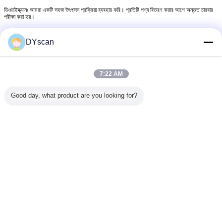
ডিওয়াইস্ক্যানঃ আমরা একটি সহজ উৎপাদন প্রক্রিয়া ব্যবহার করি। প্রতিটি পণ্য বিতরণ করার আগে অন্তত চারবার
পরীক্ষা করা হয়।
প্রশ্ন 5: আপনি কি বারকোড স্ক্যানারগুলির জন্য OEM বা ODM পরিষেবা সরবরাহ করেন?
DYscan
DYscan: হ্যাঁ, আমরা কাস্টম লোগো মুদ্রণ, রঙের বাক্স ডিজাইন এবং ব্যবহারকারী ম্যানুয়াল তৈরি সহ OEM
পরিষেবা সরবরাহ করি। আমাদের প্রযুক্তিগত দল ODM পরিষেবাগুলিও সমর্থন করে।
7:22 AM
Good day, what product are you looking for?
2 ডি বারকোড স্ক্যান ইঞ্জিন
2 ডি বারকোড মডিউল
2 ডি বারকোড স্ক্যানার মডিউল
ট্যাগ:
,
,
এর সেরা মূল্য পান
অটো সেন্স বারকোড স্ক্যানার মডিউল ম্যানুয়াল 3
মিলি রেজোলিউশন বারকোড স্ক্যানার ইঞ্জিন
চালিয়ে