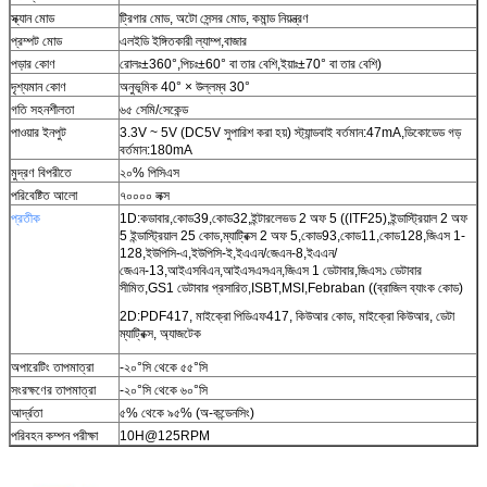
স্ক্যান মোড
ট্রিগার মোড, অটো সেন্সর মোড, কমান্ড নিয়ন্ত্রণ
প্রম্পট মোড
এলইডি ইঙ্গিতকারী ল্যাম্প,বাজার
পড়ার কোণ
রোলঃ±360°,পিচঃ±60° বা তার বেশি,ইয়াঃ±70° বা তার বেশি)
দৃশ্যমান কোণ
অনুভূমিক 40° × উল্লম্ব 30°
গতি সহনশীলতা
৬৫ সেমি/সেকেন্ড
পাওয়ার ইনপুট
3.3V ~ 5V (DC5V সুপারিশ করা হয়) স্ট্যান্ডবাই বর্তমান:47mA,ডিকোডেড গড়
বর্তমান:180mA
মুদ্রণ বিপরীতে
২০% পিসিএস
পরিবেষ্টিত আলো
৭০০০০ লক্স
প্রতীক
1D:কডাবার,কোড39,কোড32,ইন্টারলেভড 2 অফ 5 ((ITF25),ইন্ডাস্ট্রিয়াল 2 অফ
5 ইন্ডাস্ট্রিয়াল 25 কোড,ম্যাট্রিক্স 2 অফ 5,কোড93,কোড11,কোড128,জিএস 1-
128,ইউপিসি-এ,ইউপিসি-ই,ইএএন/জেএন-8,ইএএন/
জেএন-13,আইএসবিএন,আইএসএসএন,জিএস 1 ডেটাবার,জিএস১ ডেটাবার
সীমিত,GS1 ডেটাবার প্রসারিত,ISBT,MSI,Febraban ((ব্রাজিল ব্যাংক কোড)
2D:PDF417, মাইক্রো পিডিএফ417, কিউআর কোড, মাইক্রো কিউআর, ডেটা
ম্যাট্রিক্স, অ্যাজটেক
অপারেটিং তাপমাত্রা
-২০°সি থেকে ৫৫°সি
সংরক্ষণের তাপমাত্রা
-২০°সি থেকে ৬০°সি
আর্দ্রতা
৫% থেকে ৯৫% (অ-কন্ডেনসিং)
পরিবহন কম্পন পরীক্ষা
10H@125RPM