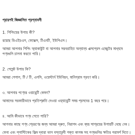
প্রায়শই জিজ্ঞাসিত প্রশ্নাবলী
1. শিপিংয়ের উপায় কী?
রয়েছে ডিএইচএল, ফেডেক্স, টিএনটি, ইউপিএস।
আমরা আপনার শিপিং অ্যাকাউন্ট বা আপনার সরবরাহিত অন্যান্য এক্সপ্রেস এজেন্টের মাধ্যমে
পণ্যগুলি চালনা করতে পারি।
2. পেমেন্ট উপায় কি?
আমরা পেপাল, টি / টি, এলসি, ওয়েস্টার্ন ইউনিয়ন, মানিগ্রাম গ্রহণ করি।
৩. আপনার পণ্যের ওয়ারেন্টি কেমন?
আমাদের সরকারীভাবে প্রতিশ্রুতি দেওয়া ওয়্যারেন্টি সময় প্রসবের 1 বছর পরে।
৪. আমি কীভাবে পণ্য পেতে পারি?
আপনার কাছে পণ্য প্রেরণের জন্য আমরা দ্রুত, নিরাপদ এবং ব্যয় সাশ্রয়ের উপায়টি বেছে নেব।
ফেনা এবং প্লাস্টিকের ফিল্ম দ্বারা ভাল বস্তাবন্দী শক্ত কাগজ সহ পণ্যগুলির ক্ষতির পরামর্শ দিতে।