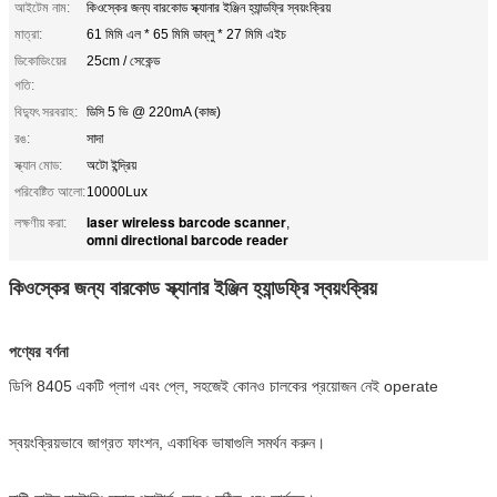
আইটেম নাম:
কিওস্কের জন্য বারকোড স্ক্যানার ইঞ্জিন হ্যান্ডফ্রি স্বয়ংক্রিয়
মাত্রা:
61 মিমি এল * 65 মিমি ডাব্লু * 27 মিমি এইচ
ডিকোডিংয়ের
25cm / সেকেন্ড
গতি:
বিদ্যুৎ সরবরাহ:
ডিসি 5 ভি @ 220mA (কাজ)
রঙ:
সাদা
স্ক্যান মোড:
অটো ইন্দ্রিয়
পরিবেষ্টিত আলো:
10000Lux
laser wireless barcode scanner
লক্ষণীয় করা:
,
omni directional barcode reader
কিওস্কের জন্য বারকোড স্ক্যানার ইঞ্জিন হ্যান্ডফ্রি স্বয়ংক্রিয়
পণ্যের বর্ণনা
ডিপি 8405 একটি প্লাগ এবং প্লে, সহজেই কোনও চালকের প্রয়োজন নেই operate
স্বয়ংক্রিয়ভাবে জাগ্রত ফাংশন, একাধিক ভাষাগুলি সমর্থন করুন।