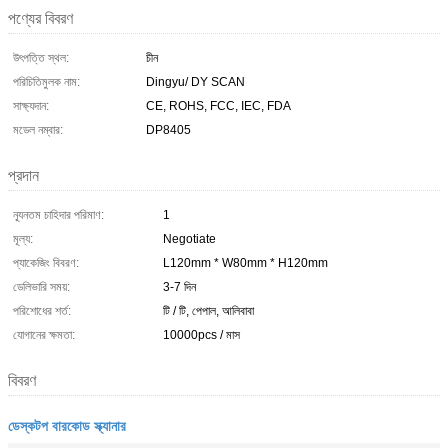
পণ্যের বিবরণ
উৎপত্তি স্থল:
চীন
পরিচিতিমুলক নাম:
Dingyu/ DY SCAN
সাক্ষ্যদান:
CE, ROHS, FCC, IEC, FDA
মডেল নম্বার:
DP8405
প্রদান
ন্যূনতম চাহিদার পরিমাণ:
1
মূল্য:
Negotiate
প্যাকেজিং বিবরণ:
L120mm * W80mm * H120mm
ডেলিভারি সময়:
3-7 দিন
পরিশোধের শর্ত:
টি / টি, পেপাল, আলিবাবা
যোগানের ক্ষমতা:
10000pcs / মাস
বিবরণ
ডেস্কটপ বারকোড স্ক্যানার