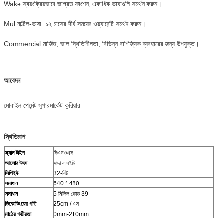
Wake স্বয়ংক্রিয়ভাবে জাগ্রত ফাংশন, একাধিক ভাষাগুলি সমর্থন করুন।
Mul মাল্টিল-ভাষা .১২ মাসের দীর্ঘ সময়ের ওয়্যারেন্টি সমর্থন করুন।
Commercial মার্জিত, ভাল স্থিতিশীলতা, বিভিন্ন বাণিজ্যিক ব্যবহারের জন্য উপযুক্ত।
আবেদন
মোবাইল পেমেন্ট সুপারমার্কেট কুরিয়ার
স্থিতিমাপ
স্ক্যান টাইপ
সিএমওএস
আলোর উৎস
সাদা এলইডি
সিপিইউ
32-বিট
সমাধান
640 * 480
সমাধান
5 মিলিল কোড 39
ডিকোডিংয়ের গতি
25cm / এস
মাঠের গভীরতা
0mm-210mm