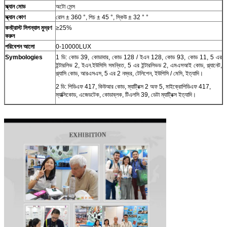
স্ক্যান মোড
অটো সেন্স
স্ক্যান কোণ
রোল ± 360 °, পিচ ± 45 °, স্কিউ ± 32 ° °
কনট্রাস্ট সিগন্যাল মুদ্রণ
≥25%
করুন
পরিবেশন আলো
0-10000LUX
Symbologies
1 ডি: কোড 39, কোডাবার, কোড 128 / ইএন 128, কোড 93, কোড 11, 5 এর
ইন্টারলিভ 2, ইএন.ইউসিসি সমন্বিত, 5 এর ইন্টারলিভড 2, এমএসআই কোড, প্ল্যানেট,
প্ল্যাসি কোড, আরএসএস, 5 এর 2 নম্বর, টেলিপেন, ইউপিসি / মেসি, ইত্যাদি।
2 ডি: পিডিএফ 417, কিউআর কোড, ম্যাট্রিক্স 2 অফ 5, মাইক্রোপিডিএফ 417,
ম্যাক্সিকোড, এজেডটেক, কোডাব্লক, টিএলসি 39, ডেটা ম্যাট্রিক্স ইত্যাদি।