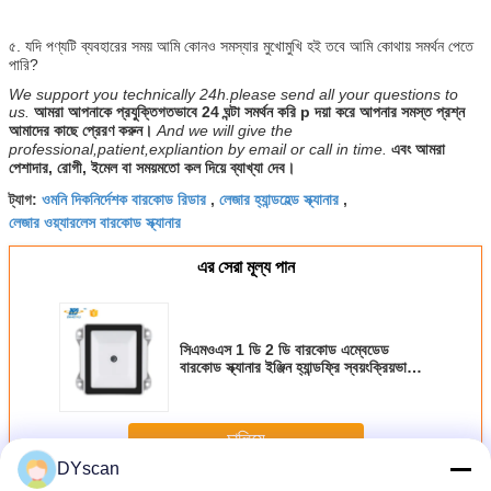
৫. যদি পণ্যটি ব্যবহারের সময় আমি কোনও সমস্যার মুখোমুখি হই তবে আমি কোথায় সমর্থন পেতে
পারি?
We support you technically 24h.please send all your questions to
us.
আমরা আপনাকে প্রযুক্তিগতভাবে 24 ঘন্টা সমর্থন করি p দয়া করে আপনার সমস্ত প্রশ্ন
আমাদের কাছে প্রেরণ করুন।
And we will give the
professional,patient,expliantion by email or call in time.
এবং আমরা
পেশাদার, রোগী, ইমেল বা সময়মতো কল দিয়ে ব্যাখ্যা দেব।
ওমনি দিকনির্দেশক বারকোড রিডার
লেজার হ্যান্ডহেল্ড স্ক্যানার
ট্যাগ:
,
,
লেজার ওয়্যারলেস বারকোড স্ক্যানার
এর সেরা মূল্য পান
সিএমওএস 1 ডি 2 ডি বারকোড এম্বেডেড
বারকোড স্ক্যানার ইঞ্জিন হ্যান্ডফ্রি স্বয়ংক্রিয়ভাবে
কিওস্কের জন্য
চালিয়ে
DYscan