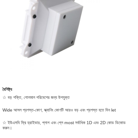
বৈশিষ্ট্য
☆ বড় শক্তি, গোলমাল পরিবেশের জন্য উপযুক্ত
Wide আসল প্রশস্ত-কোণ, স্ক্যানিং কোণটি আরও বড় এবং প্রশস্ত হতে দিন let
☆ ইউএসবি ফ্রি ড্রাইভার, প্লাগ এবং প্লে most সর্বাধিক 1D এবং 2D কোড ডিকোড
করুন।