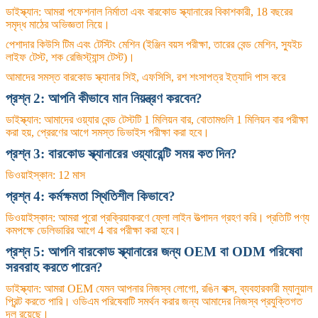
ডাইস্ক্যান: আমরা পফেশনাল নির্মাতা এবং বারকোড স্ক্যানারের বিকাশকারী, 18 বছরের
সমৃদ্ধ মাঠের অভিজ্ঞতা নিয়ে।
পেশাদার কিউসি টিম এবং টেস্টিং মেশিন (ইঞ্জিন বয়স পরীক্ষা, তারের বেন্ড মেশিন, স্যুইচ
লাইফ টেস্ট, শক রেজিস্ট্যান্স টেস্ট)।
আমাদের সমস্ত বারকোড স্ক্যানার সিই, এফসিসি, রশ শংসাপত্র ইত্যাদি পাস করে
প্রশ্ন 2: আপনি কীভাবে মান নিয়ন্ত্রণ করবেন?
ডাইস্ক্যান: আমাদের ওয়্যার বেন্ড টেস্টটি 1 মিলিয়ন বার, বোতামগুলি 1 মিলিয়ন বার পরীক্ষা
করা হয়, প্রেরণের আগে সমস্ত ডিভাইস পরীক্ষা করা হবে।
প্রশ্ন 3: বারকোড স্ক্যানারের ওয়্যারেন্টি সময় কত দিন?
ডিওয়াইস্কান: 12 মাস
প্রশ্ন 4: কর্মক্ষমতা স্থিতিশীল কিভাবে?
ডিওয়াইস্কান: আমরা পুরো প্রক্রিয়াকরণে ফ্লো লাইন উত্পাদন গ্রহণ করি।
প্রতিটি পণ্য
কমপক্ষে ডেলিভারির আগে 4 বার পরীক্ষা করা হবে।
প্রশ্ন 5: আপনি বারকোড স্ক্যানারের জন্য OEM বা ODM পরিষেবা
সরবরাহ করতে পারেন?
ডাইস্ক্যান: আমরা OEM যেমন আপনার নিজস্ব লোগো, রঙিন বাক্স, ব্যবহারকারী ম্যানুয়াল
প্রিন্ট করতে পারি।
ওডিএম পরিষেবাটি সমর্থন করার জন্য আমাদের নিজস্ব প্রযুক্তিগত
দল রয়েছে।