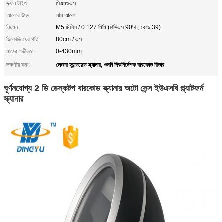
স্ক্যান টাইপ:
সিএমওএস
আলোর উৎস:
লাল আলো
নিয়মন:
M5 মিলিল / 0.127 মিমি (পিসিএস 90%, কোড 39)
ডিকোডিংয়ের গতি:
80cm / এস
মাঠের গভীরতা:
0-430mm
লেজার হ্যান্ডহেল্ড স্ক্যানার
ওমনি দিকনির্দেশক বারকোড রিডার
লক্ষণীয় করা:
,
ঘূর্ণনযোগ্য 2 ডি ডেস্কটপ বারকোড স্ক্যানার অটো সেন্স ইউএসবি প্ল্যাটফর্ম
স্ক্যানার