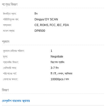
পণ্যের বিবরণ
উৎপত্তি স্থল:
চীন
পরিচিতিমুলক নাম:
Dingyu/ DY SCAN
সাক্ষ্যদান:
CE, ROHS, FCC, IEC, FDA
মডেল নম্বার:
DP8500
প্রদান
ন্যূনতম চাহিদার পরিমাণ:
1
মূল্য:
Negotiate
প্যাকেজিং বিবরণ:
নিরপেক্ষ প্যাকিং
ডেলিভারি সময়:
3-7 দিন
পরিশোধের শর্ত:
টি / টি, পেপাল, আলিবাবা
যোগানের ক্ষমতা:
10000pcs / মাস
বিবরণ
ডেস্কটপ বারকোড স্ক্যানার