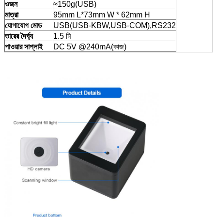
ওজন
≈150g(USB)
মাত্রা
95mm L*73mm W * 62mm H
যোগাযোগ মোড
USB(USB-KBW,USB-COM),RS232
তারের দৈর্ঘ্য
1.5 মি
পাওয়ার সাপ্লাই
DC 5V @240mA(কাজ)