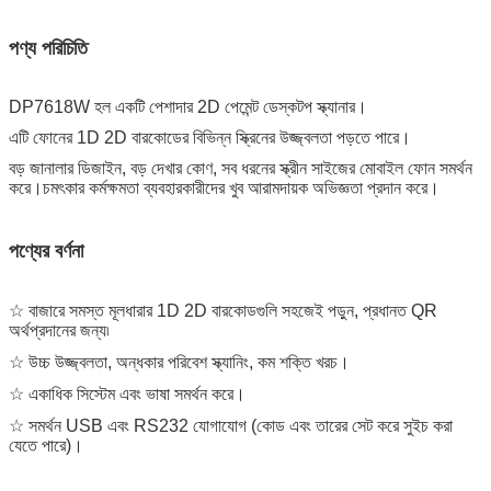
পণ্য পরিচিতি
DP7618W হল একটি পেশাদার 2D পেমেন্ট ডেস্কটপ স্ক্যানার।
এটি ফোনের 1D 2D বারকোডের বিভিন্ন স্ক্রিনের উজ্জ্বলতা পড়তে পারে।
বড় জানালার ডিজাইন, বড় দেখার কোণ, সব ধরনের স্ক্রীন সাইজের মোবাইল ফোন সমর্থন
করে।চমৎকার কর্মক্ষমতা ব্যবহারকারীদের খুব আরামদায়ক অভিজ্ঞতা প্রদান করে।
পণ্যের বর্ণনা
☆ বাজারে সমস্ত মূলধারার 1D 2D বারকোডগুলি সহজেই পড়ুন, প্রধানত QR
অর্থপ্রদানের জন্য৷
☆ উচ্চ উজ্জ্বলতা, অন্ধকার পরিবেশ স্ক্যানিং, কম শক্তি খরচ।
☆ একাধিক সিস্টেম এবং ভাষা সমর্থন করে।
☆ সমর্থন USB এবং RS232 যোগাযোগ (কোড এবং তারের সেট করে সুইচ করা
যেতে পারে)।