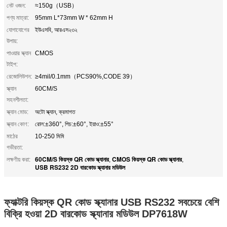
নেট ওজন:
≈150g（USB）
পণ্য মাত্রা:
95mm L*73mm W * 62mm H
যোগাযোগের
ইউএসবি, আরএস২৩২
উপায়:
পাওয়ার স্ক্যান
CMOS
টাইপ:
রেজোলিউশন:
≥4mil/0.1mm（PCS90%,CODE 39）
স্ক্যান
60CM/S
সহনশীলতা:
স্ক্যান মোড:
অটো স্ক্যান, ক্রমাগত
স্ক্যান কোণ:
রোল:±360°, পিচ:±60°, ইয়াও:±55°
মাঠের
10-250 মিমি
গভীরতা:
60CM/S কিয়স্ক QR কোড স্ক্যানার
CMOS কিয়স্ক QR কোড স্ক্যানার
লক্ষণীয় করা:
,
,
USB RS232 2D বারকোড স্ক্যানার মডিউল
ফ্যাক্টরি কিয়স্ক QR কোড স্ক্যানার USB RS232 সবচেয়ে বেশি
বিক্রি হওয়া 2D বারকোড স্ক্যানার মডিউল DP7618W