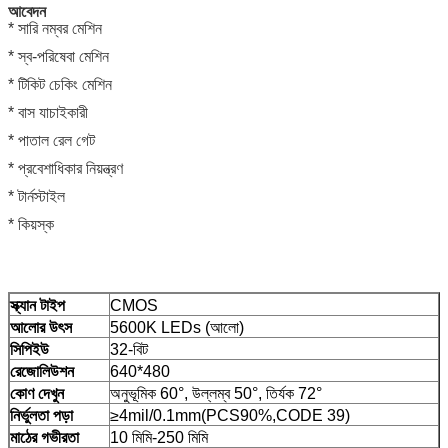
আবেদন
* সারি নম্বর মেশিন
* স্ব-পরিষেবা মেশিন
* টিকিট চেকিং মেশিন
* বাস যাচাইকারী
* পাতাল রেল গেট
* প্রবেশাধিকার নিয়ন্ত্রণ
* টার্নস্টাইল
* কিয়স্ক
স্ক্যান টাইপ
CMOS
আলোর উৎস
5600K LEDs (আলো)
সিপিইউ
32-বিট
রেজোলিউশন
640*480
কোণ দেখুন
অনুভূমিক 60°, উল্লম্ব 50°, তির্যক 72°
নির্ভুলতা পড়া
≥4mil/0.1mm(PCS90%,CODE 39)
মাঠের গভীরতা
10 মিমি-250 মিমি