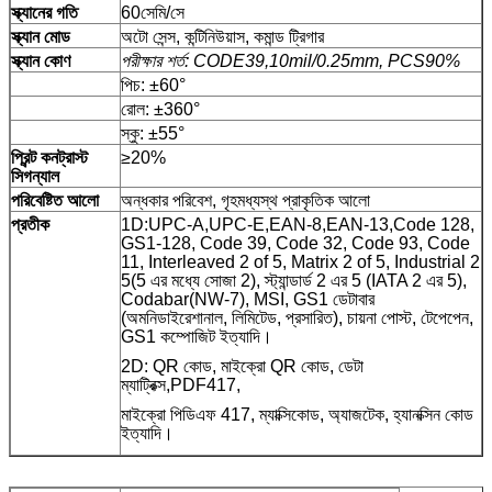
স্ক্যানের গতি
60সেমি/সে
স্ক্যান মোড
অটো সেন্স, কন্টিনিউয়াস, কমান্ড ট্রিগার
স্ক্যান কোণ
পরীক্ষার শর্ত: CODE39,10mil/0.25mm, PCS90%
পিচ: ±60°
রোল: ±360°
স্কু: ±55°
প্রিন্ট কনট্রাস্ট
≥20%
সিগন্যাল
পরিবেষ্টিত আলো
অন্ধকার পরিবেশ, গৃহমধ্যস্থ প্রাকৃতিক আলো
প্রতীক
1D:UPC-A,UPC-E,EAN-8,EAN-13,Code 128,
GS1-128, Code 39, Code 32, Code 93, Code
11, Interleaved 2 of 5, Matrix 2 of 5, Industrial 2
5(5 এর মধ্যে সোজা 2), স্ট্যান্ডার্ড 2 এর 5 (IATA 2 এর 5),
Codabar(NW-7), MSI, GS1 ডেটাবার
(অমনিডাইরেশানাল, লিমিটেড, প্রসারিত), চায়না পোস্ট, টেপেপেন,
GS1 কম্পোজিট ইত্যাদি।
2D: QR কোড, মাইক্রো QR কোড, ডেটা
ম্যাট্রিক্স,PDF417,
মাইক্রো পিডিএফ 417, ম্যাক্সিকোড, অ্যাজটেক, হ্যানক্সিন কোড
ইত্যাদি।