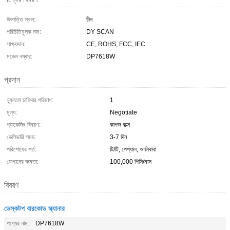
উৎপত্তি স্থল:
চীন
পরিচিতিমুলক নাম:
DY SCAN
সাক্ষ্যদান:
CE, ROHS, FCC, IEC
মডেল নম্বার:
DP7618W
প্রদান
ন্যূনতম চাহিদার পরিমাণ:
1
মূল্য:
Negotiate
প্যাকেজিং বিবরণ:
কাগজ বাক্স
ডেলিভারি সময়:
3-7 দিন
পরিশোধের শর্ত:
টি/টি, পেপ্যাল, আলিবাবা
যোগানের ক্ষমতা:
100,000 পিসি/মাস
বিবরণ
ডেস্কটপ বারকোড স্ক্যানার
পণ্যের নাম:
DP7618W