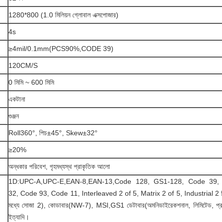
1280*800 (1.0 মিলিয়ন গ্লোবাল এক্সপোজার)
4s
≥4mil/0.1mm(PCS90%,CODE 39)
120CM/S
0 মিমি ~ 600 মিমি
একটানা
গুঞ্জন
Roll360°, পিচ±45°, Skew±32°
≥20%
অন্ধকার পরিবেশ, গৃহমধ্যস্থ প্রাকৃতিক আলো
1D:UPC-A,UPC-E,EAN-8,EAN-13,Code 128, GS1-128, Code 39,
32, Code 93, Code 11, Interleaved 2 of 5, Matrix 2 of 5, Industrial 2
মধ্যে সোজা 2), কোডাবার(NW-7), MSI,GS1 ডেটাবার(অমনিডাইরেকশনাল, লিমিটেড, প্র
ইত্যাদি।