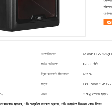
ডেলিভারি
পরিশোধের
যোগানের 
রেজোলিউশন:
≥5mil/0.127mm(P
মাঠের গভীরতা:
0-380 মিমি
স
প্রিন্ট কনট্রাস্ট সিগন্যাল:
≥25%
মাত্রা:
L86.7mm * W96.
৩২
ওজন:
270g (তারের ছাড়া)
প বারকোড স্ক্যানার
,
1ডি ডেস্কটপ বারকোড স্ক্যানার
,
2ডি ডেস্কটপ কিউআর কোড রিডার