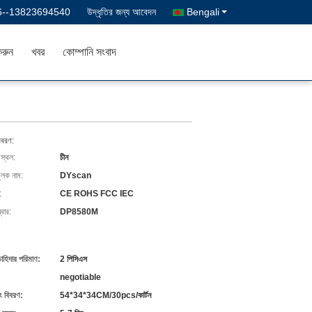
6--13823694540
উদ্ধৃতির জন্য আবেদন
Bengali
রুন
খবর
কোম্পানি সংবাদ
িবরণ:
 স্থল:
চীন
ুলক নাম:
DYscan
:
CE ROHS FCC IEC
বার:
DP8580M
চাহিদার পরিমাণ:
2 পিসিএস
negotiable
ং বিবরণ:
54*34*34CM/30pcs/কার্টন