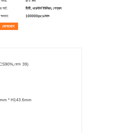
 সময়:
5-7 দিন
 শর্ত:
টি/টি, ওয়েস্টার্ন ইউনিয়ন, পেপ্যাল
ক্ষমতা:
100000pcs/মাস
যোগাযোগ
CS90%,কোড 39)
7mm * H143.6mm