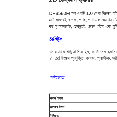
DP8580M হল একটি 1.0 মেগা পিক্সেল হাই প
এটি সহজেই কাগজ, পণ্য, পর্দা এবং অন্যান্
বড় সুপারমার্কেট, রেস্টুরেন্ট, চেইন স্টোর এবং 
বৈশিষ্ট্য
☆ ওয়াইড উইন্ডো ডিজাইন, অটো সেন্স স্ক্যানি
☆ 2d ইমেজ প্রযুক্তি, কাগজ, প্লাস্টিক, স্
কর্মক্ষমতা
স্ক্যান টাইপ
আলোর উৎস
সিপিইউ