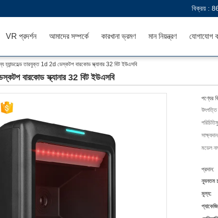
বিক্রয় :
8
VR প্রদর্শন
আমাদের সম্পর্কে
কারখানা ভ্রমণ
মান নিয়ন্ত্রণ
যোগাযোগ ক
য হ্যান্ডহেল্ড তারযুক্ত 1d 2d ডেস্কটপ বারকোড স্ক্যানার 32 বিট ইউএসবি
ডেস্কটপ বারকোড স্ক্যানার 32 বিট ইউএসবি
পণ্যের ব
উৎপত্তি
পরিচিতিম
সাক্ষ্যদান
মডেল নম্
প্রদান:
ন্যূনতম 
মূল্য:
প্যাকেজি