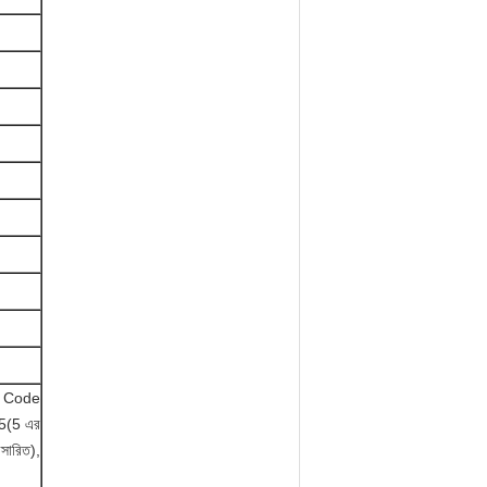
 Code
 5(5 এর
সারিত),