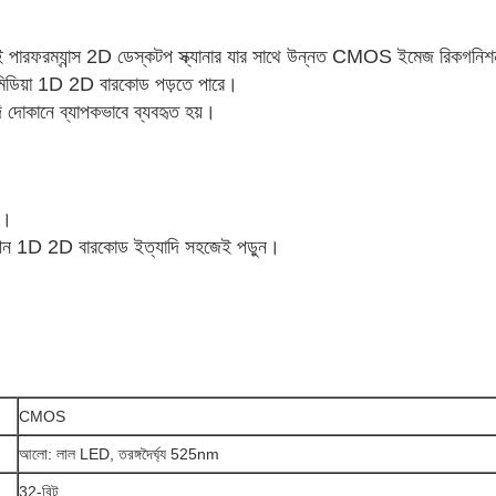
ারফরম্যান্স 2D ডেস্কটপ স্ক্যানার যার সাথে উন্নত CMOS ইমেজ রিকগনিশন
য মিডিয়া 1D 2D বারকোড পড়তে পারে।
মুদি দোকানে ব্যাপকভাবে ব্যবহৃত হয়।
ং।
ক্রীন 1D 2D বারকোড ইত্যাদি সহজেই পড়ুন।
CMOS
আলো: লাল LED, তরঙ্গদৈর্ঘ্য 525nm
32-বিট