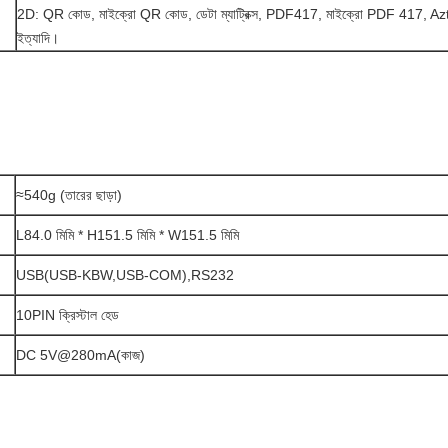
2D: QR কোড, মাইক্রো QR কোড, ডেটা ম্যাট্রিক্স, PDF417, মাইক্রো PDF 417, Az
ইত্যাদি।
≈540g (তারের ছাড়া)
L84.0 মিমি * H151.5 মিমি * W151.5 মিমি
USB(USB-KBW,USB-COM),RS232
10PIN ক্রিস্টাল হেড
DC 5V@280mA(কাজ)