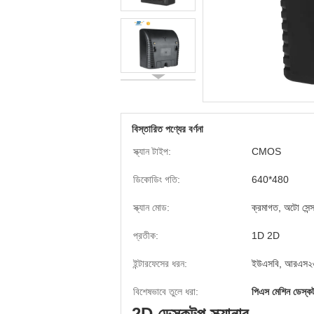
বিস্তারিত পণ্যের বর্ণনা
স্ক্যান টাইপ:
CMOS
ডিকোডিং গতি:
640*480
স্ক্যান মোড:
ক্রমাগত, অটো সেন্
প্রতীক:
1D 2D
ইন্টারফেসের ধরন:
ইউএসবি, আরএস২
বিশেষভাবে তুলে ধরা:
পিএস মেশিন ডেস্কট
2D ডেস্কটপ স্ক্যানার