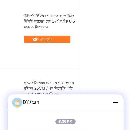
ইউএসবি টিটিএল বারকোড স্ক্যান ইঞ্জিন
সিসিডি ক্যামেরা হেড 1২ পিন পিচ 0.5
সহজ কনফিগারেশন
এখন যোগাযোগ
দ্রুত 2D সিএমওএস বারকোড স্ক্যানার
মডিউল 25CM / এস ডিকোডিং গতি
640 * 480 রেজোলিউশন
DYscan
এখন যোগাযোগ
8:36 PM