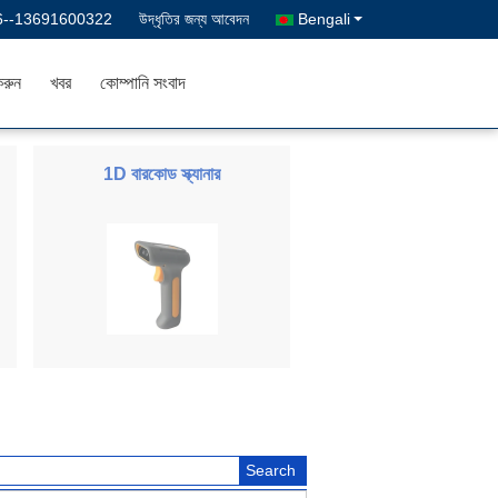
6--13691600322
উদ্ধৃতির জন্য আবেদন
Bengali
রুন
খবর
কোম্পানি সংবাদ
1D বারকোড স্ক্যানার